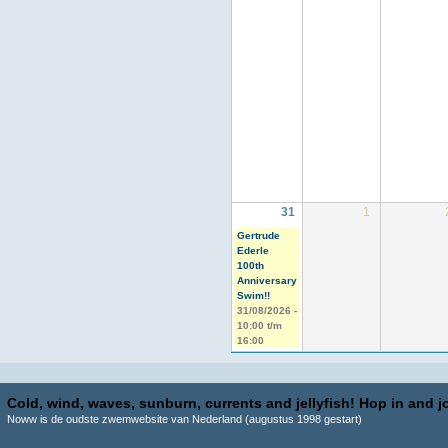
31
1
Gertrude
Ederle
100th
Anniversary
Swim!!
31/08/2026 -
10:00
t/m
16:00
Cold, wind, waves, sunburn, currents and jellyfish! Hop in and jo
Noww is de oudste zwemwebsite van Nederland (augustus 1998 gestart)