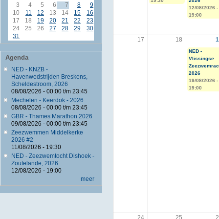
19:30
2026
3
4
5
6
7
8
9
12/08/2026 -
10
11
12
13
14
15
16
19:00
17
18
19
20
21
22
23
24
25
26
27
28
29
30
31
17
18
NED -
Agenda
Vlissingse
Zeezwemrac
NED - KNZB -
2026
Havenwedstrijden Breskens,
19/08/2026 -
Scheldestroom, 2026
19:00
08/08/2026 -
00:00
t/m
23:45
Mechelen - Keerdok - 2026
08/08/2026 -
00:00
t/m
23:45
GBR - Thames Marathon 2026
09/08/2026 -
00:00
t/m
23:45
Zeezwemmen Middelkerke
2026 #2
11/08/2026 - 19:30
NED - Zeezwemtocht Dishoek -
Zoutelande, 2026
12/08/2026 - 19:00
meer
24
25