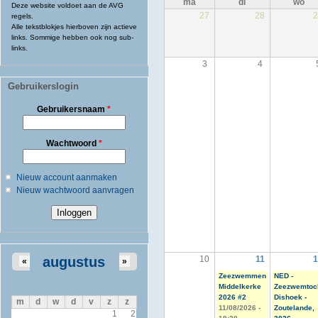
ma
di
wo
Deze website voldoet aan de AVG
27
28
regels.
Alle tekstblokjes hierboven zijn actieve
links. Sommige hebben ook nog sub-
links.
3
4
Gebruikerslogin
Gebruikersnaam
*
Wachtwoord
*
Nieuw account aanmaken
Nieuw wachtwoord aanvragen
augustus
10
11
«
»
Zeezwemmen
NED -
Middelkerke
Zeezwemtoc
2026 #2
Dishoek -
m
d
w
d
v
z
z
11/08/2026 -
Zoutelande,
1
2