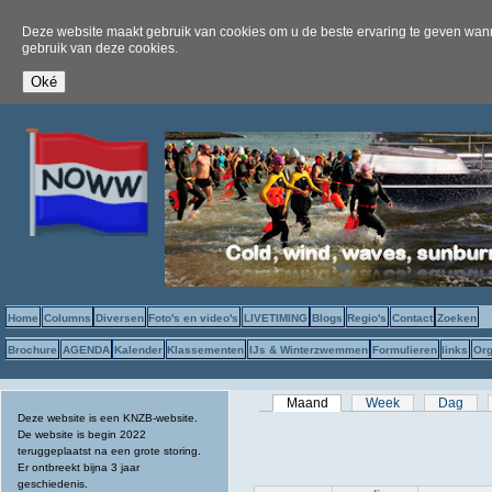
Deze website maakt gebruik van cookies om u de beste ervaring te geven wanne
gebruik van deze cookies.
Home
Columns
Diversen
Foto's en video's
LIVETIMING
Blogs
Regio's
Contact
Zoeken
Brochure
AGENDA
Kalender
Klassementen
IJs & Winterzwemmen
Formulieren
links
Org
Primaire tabs
Maand
(actieve tabblad)
Week
Dag
Deze website is een KNZB-website.
De website is begin 2022
teruggeplaatst na een grote storing.
Er ontbreekt bijna 3 jaar
geschiedenis.