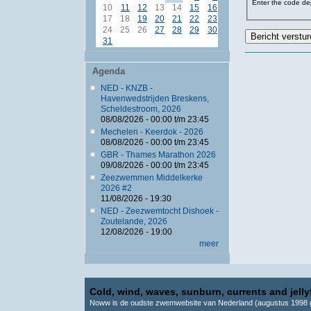
Enter the code dep
10
11
12
13
14
15
16
17
18
19
20
21
22
23
24
25
26
27
28
29
30
31
Agenda
NED - KNZB -
Havenwedstrijden Breskens,
Scheldestroom, 2026
08/08/2026 -
00:00
t/m
23:45
Mechelen - Keerdok - 2026
08/08/2026 -
00:00
t/m
23:45
GBR - Thames Marathon 2026
09/08/2026 -
00:00
t/m
23:45
Zeezwemmen Middelkerke
2026 #2
11/08/2026 - 19:30
NED - Zeezwemtocht Dishoek -
Zoutelande, 2026
12/08/2026 - 19:00
meer
Cold, wind, waves, sunburn, currents and jellyf
Noww is de oudste zwemwebsite van Nederland (augustus 1998 g