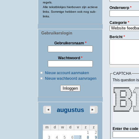
regels.
Alle tekstblokjes hierboven zijn actieve
Onderwerp
*
links. Sommige hebben ook nog sub-
links.
Categorie
*
Gebruikerslogin
Bericht
*
Gebruikersnaam
*
Wachtwoord
*
Nieuw account aanmaken
CAPTCHA
Nieuw wachtwoord aanvragen
This question i
 BBBBBBBBBBBBBBBBB      1111
 B::::::::::::::::B    1::::
 B::::::BBBBBB:::::B  1:::::
 BB:::::B     B:::::B 111:::
   B::::B     B:::::B    1::
   B::::B     B:::::B    1::
   B::::BBBBBB:::::B     1::
   B:::::::::::::BB      1::
   B::::BBBBBB:::::B     1::
   B::::B     B:::::B    1::
   B::::B     B:::::B    1::
   B::::B     B:::::B    1::
 BB:::::BBBBBB::::::B 111:::
augustus
 B:::::::::::::::::B  1:::::
«
»
 B::::::::::::::::B   1:::::
 BBBBBBBBBBBBBBBBB    111111
m
d
w
d
v
z
z
Enter the cod
1
2
3
4
5
6
7
8
9