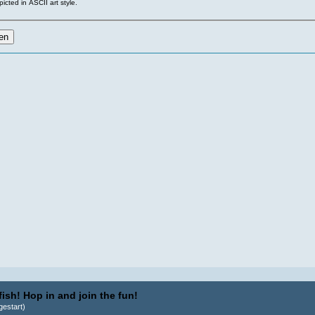
icted in ASCII art style.
ish! Hop in and join the fun!
estart)