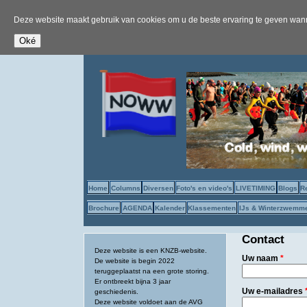
Deze website maakt gebruik van cookies om u de beste ervaring te geven wanne
Home
Columns
Diversen
Foto's en video's
LIVETIMING
Blogs
R
Brochure
AGENDA
Kalender
Klassementen
IJs & Winterzwemm
Contact
Deze website is een KNZB-website.
Uw naam
*
De website is begin 2022
teruggeplaatst na een grote storing.
Er ontbreekt bijna 3 jaar
Uw e-mailadres
geschiedenis.
Deze website voldoet aan de AVG