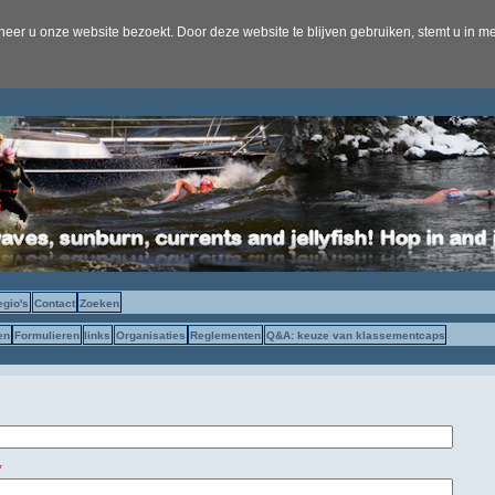
er u onze website bezoekt. Door deze website te blijven gebruiken, stemt u in me
egio's
Contact
Zoeken
en
Formulieren
links
Organisaties
Reglementen
Q&A: keuze van klassementcaps
*