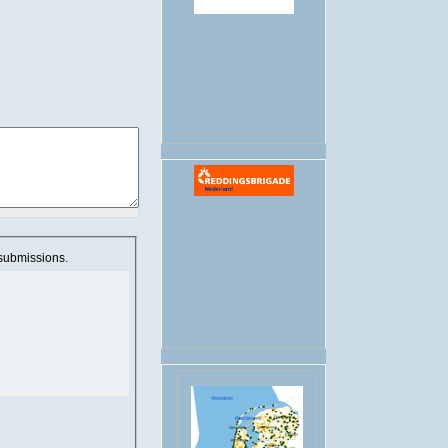
.
 submissions.