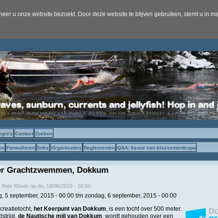
er u onze website bezoekt. Door deze website te blijven gebruiken, stemt u in me
egio's
Contact
Zoeken
en
Formulieren
links
Organisaties
Reglementen
Q&A: keuze van klassementcaps
er Grachtzwemmen, Dokkum
r
Niek Kloots
op
do, 18/06/2015 - 18:50
g, 5 september, 2015 - 00:00
t/m
zondag, 6 september, 2015 - 00:00
creatietocht,
het Keerpunt van Dokkum
, is een tocht over 500 meter.
strijd,
de Nautische mijl van Dokkum
, wordt gehouden over een