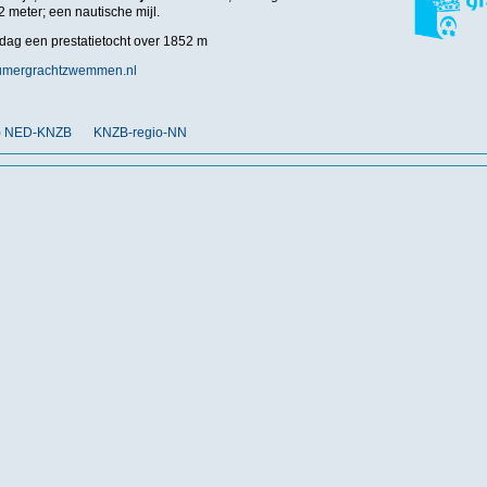
 meter; een nautische mijl.
ndag een prestatietocht over 1852 m
kumergrachtzwemmen.nl
nt) NED-KNZB
KNZB-regio-NN