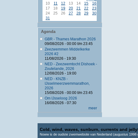
10
11
12
13
14
15
16
17
18
19
20
21
22
23
24
25
26
27
28
29
30
31
Agenda
GBR - Thames Marathon 2026
09/08/2026 -
00:00
t/m
23:45
Zeezwemmen Middelkerke
2026 #2
11/08/2026 - 19:30
NED - Zeezwemtocht Dishoek -
Zoutelande, 2026
12/08/2026 - 19:00
NED - KNZB -
IJsselmeerzwemmarathon,
2026
15/08/2026 -
00:00
t/m
23:45
Om IJsseloog 2026
16/08/2026 - 07:30
meer
Cold, wind, waves, sunburn, currents and jellyf
Noww is de oudste zwemwebsite van Nederland (augustus 1998 g