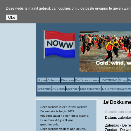
Deze website maakt gebruik van cookies om u de beste ervaring te geven wanne
Home
Columns
Diversen
Foto's en video's
LIVETIMING
Blogs
R
Brochure
AGENDA
Kalender
Klassementen
IJs & Winterzwemm
1# Dokkum
Deze website is een KNZB-website.
De website is begin 2022
Gepubliceerd doo
teruggeplaatst na een grote storing.
Datum:
zaterda
Er ontbreekt bijna 3 jaar
geschiedenis.
Zaterdag - De re
Deze website voldoet aan de AVG
Zondag - De wed