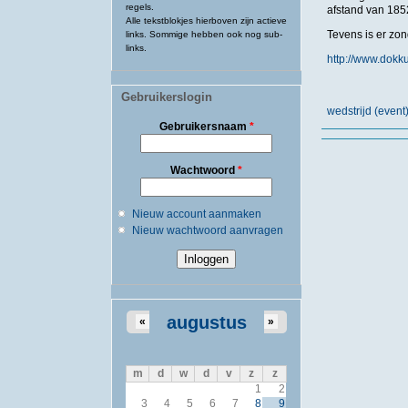
regels.
afstand van 1852
Alle tekstblokjes hierboven zijn actieve
Tevens is er zo
links. Sommige hebben ook nog sub-
links.
http://www.dok
Gebruikerslogin
wedstrijd (eve
Gebruikersnaam
*
Wachtwoord
*
Nieuw account aanmaken
Nieuw wachtwoord aanvragen
augustus
«
»
m
d
w
d
v
z
z
1
2
3
4
5
6
7
8
9