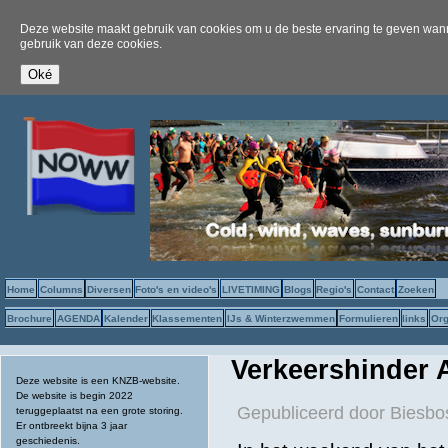
Deze website maakt gebruik van cookies om u de beste ervaring te geven wanne
gebruik van deze cookies.
Home
Columns
Diversen
Foto's en video's
LIVETIMING
Blogs
Regio's
Contact
Zoeken
Brochure
AGENDA
Kalender
Klassementen
IJs & Winterzwemmen
Formulieren
links
Org
Verkeershinder 
Deze website is een KNZB-website.
De website is begin 2022
Gepubliceerd door
Biesb
teruggeplaatst na een grote storing.
Er ontbreekt bijna 3 jaar
geschiedenis.