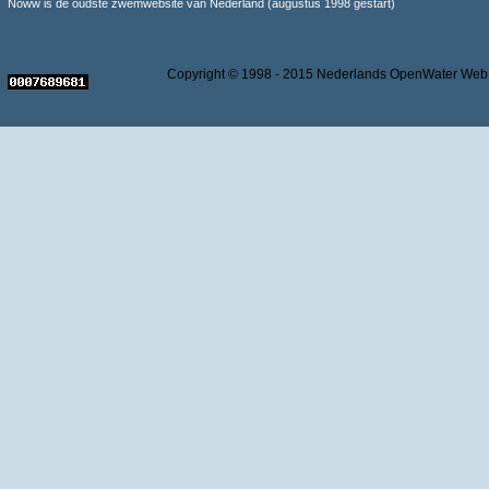
Noww is de oudste zwemwebsite van Nederland (augustus 1998 gestart)
Copyright © 1998 - 2015 Nederlands OpenWater