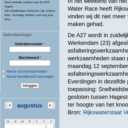
In het weekend van h
Deze website voldoet aan de AVG
regels.
Water Race heeft Rijk
Alle tekstblokjes hierboven zijn actieve
vinden wij dit niet mee
links. Sommige hebben ook nog sub-
links.
maken gehad.
De A27 wordt in zuideli
Gebruikerslogin
Werkendam (23) afgesl
Gebruikersnaam
*
asfalteringswerkzaamhe
werkzaamheden staan ge
Wachtwoord
*
maandag 12 september 0
Nieuw account aanmaken
asfalteringswerkzaamhe
Nieuw wachtwoord aanvragen
Everdingen in dezelfde 
toepassing: Snelheidsbe
gesloten tussen Hagest
ter hoogte van het knoo
augustus
«
»
Bron:
Rijkswaterstaat V
m
d
w
d
v
z
z
1
2