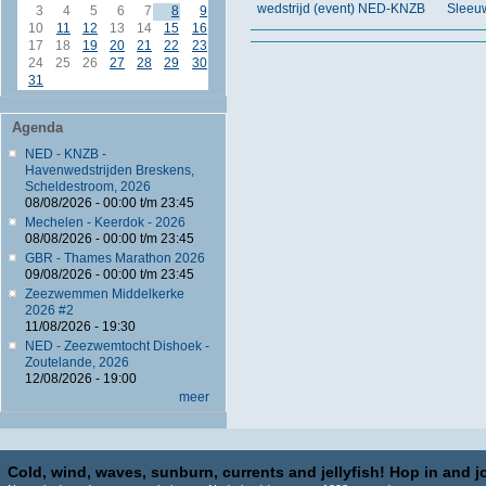
wedstrijd (event) NED-KNZB
Sleeu
3
4
5
6
7
8
9
10
11
12
13
14
15
16
17
18
19
20
21
22
23
24
25
26
27
28
29
30
31
Agenda
NED - KNZB -
Havenwedstrijden Breskens,
Scheldestroom, 2026
08/08/2026 -
00:00
t/m
23:45
Mechelen - Keerdok - 2026
08/08/2026 -
00:00
t/m
23:45
GBR - Thames Marathon 2026
09/08/2026 -
00:00
t/m
23:45
Zeezwemmen Middelkerke
2026 #2
11/08/2026 - 19:30
NED - Zeezwemtocht Dishoek -
Zoutelande, 2026
12/08/2026 - 19:00
meer
Cold, wind, waves, sunburn, currents and jellyfish! Hop in and jo