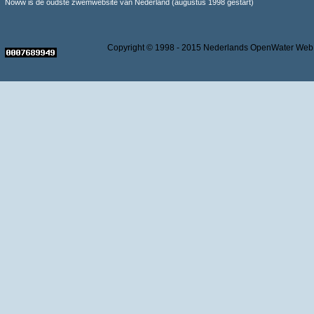
Noww is de oudste zwemwebsite van Nederland (augustus 1998 gestart)
Copyright © 1998 - 2015 Nederlands OpenWater