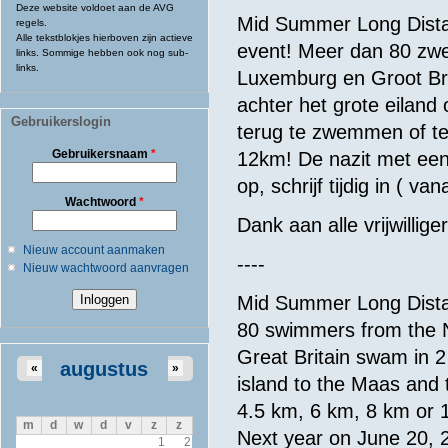
Deze website voldoet aan de AVG
Mid Summer Long Dist
regels.
Alle tekstblokjes hierboven zijn actieve
event! Meer dan 80 zwe
links. Sommige hebben ook nog sub-
links.
Luxemburg en Groot Bri
achter het grote eilan
Gebruikerslogin
terug te zwemmen of te
Gebruikersnaam
*
12km! De nazit met een 
op, schrijf tijdig in ( 
Wachtwoord
*
Dank aan alle vrijwillig
Nieuw account aanmaken
----
Nieuw wachtwoord aanvragen
Mid Summer Long Dista
80 swimmers from the 
Great Britain swam in 2
augustus
«
»
island to the Maas and
4.5 km, 6 km, 8 km or 1
m
d
w
d
v
z
z
Next year on June 20, 2
1
2