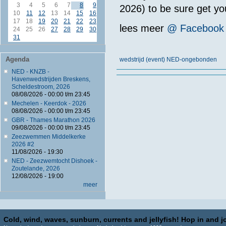
3
4
5
6
7
8
9
2026) to be sure get you
10
11
12
13
14
15
16
17
18
19
20
21
22
23
lees meer
@ Facebook
24
25
26
27
28
29
30
31
Agenda
wedstrijd (event) NED-ongebonden
NED - KNZB -
Havenwedstrijden Breskens,
Scheldestroom, 2026
08/08/2026 -
00:00
t/m
23:45
Mechelen - Keerdok - 2026
08/08/2026 -
00:00
t/m
23:45
GBR - Thames Marathon 2026
09/08/2026 -
00:00
t/m
23:45
Zeezwemmen Middelkerke
2026 #2
11/08/2026 - 19:30
NED - Zeezwemtocht Dishoek -
Zoutelande, 2026
12/08/2026 - 19:00
meer
Cold, wind, waves, sunburn, currents and jellyfish! Hop in and jo