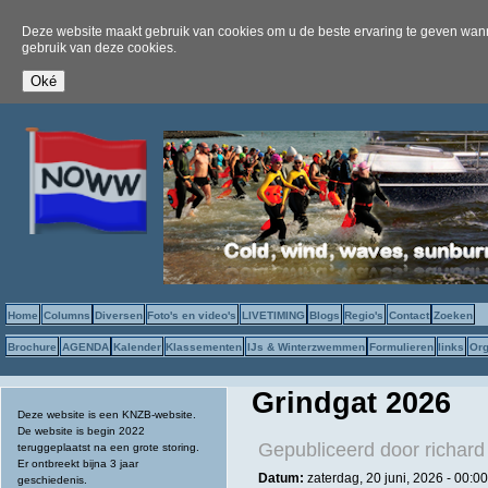
Deze website maakt gebruik van cookies om u de beste ervaring te geven wanne
gebruik van deze cookies.
Home
Columns
Diversen
Foto's en video's
LIVETIMING
Blogs
Regio's
Contact
Zoeken
Brochure
AGENDA
Kalender
Klassementen
IJs & Winterzwemmen
Formulieren
links
Org
Grindgat 2026
Deze website is een KNZB-website.
De website is begin 2022
Gepubliceerd door
richard
teruggeplaatst na een grote storing.
Er ontbreekt bijna 3 jaar
Datum:
zaterdag, 20 juni, 2026 -
00:00
geschiedenis.