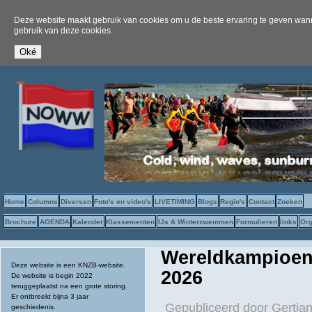
Deze website maakt gebruik van cookies om u de beste ervaring te geven wanne
gebruik van deze cookies.
Home
Columns
Diversen
Foto's en video's
LIVETIMING
Blogs
Regio's
Contact
Zoeken
Brochure
AGENDA
Kalender
Klassementen
IJs & Winterzwemmen
Formulieren
links
Org
Wereldkampioen
Deze website is een KNZB-website.
2026
De website is begin 2022
teruggeplaatst na een grote storing.
Er ontbreekt bijna 3 jaar
Gepubliceerd door
Gertjan
geschiedenis.