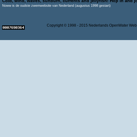
Cold, wind, waves, sunburn, currents and jellyfish! Hop in and jo
Noww is de oudste zwemwebsite van Nederland (augustus 1998 gestart)
Copyright © 1998 - 2015 Nederlands OpenWater