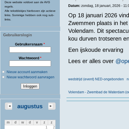
Deze website voldoet aan de AVG
Datum:
zondag, 18 januari, 2026 - 11:
regels.
Alle tekstblokjes hierboven zijn actieve
Op 18 januari 2026 vind
links. Sommige hebben ook nog sub-
links.
Zwemmen plaats in het
Volendam. Dit spectacu
Gebruikerslogin
kou durven trotseren en
Gebruikersnaam
*
Een
ijskoude
ervaring
Wachtwoord
*
Lees er alles over
@ope
Nieuw account aanmaken
Nieuw wachtwoord aanvragen
wedstrijd (event) NED-ongebonden
n
Volendam - Zwembad de Waterdam (o
augustus
«
»
m
d
w
d
v
z
z
1
2