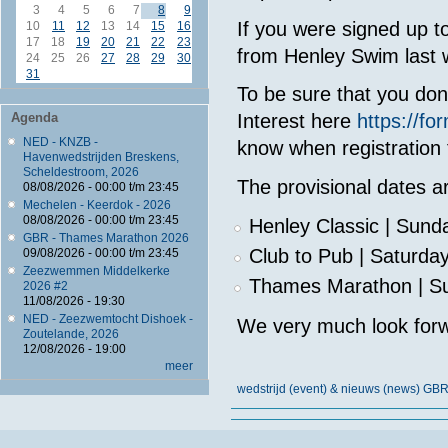
3
4
5
6
7
8
9
If you were signed up t
10
11
12
13
14
15
16
17
18
19
20
21
22
23
from Henley Swim last we
24
25
26
27
28
29
30
31
To be sure that you do
Agenda
Interest here
https://f
NED - KNZB -
know when registration 
Havenwedstrijden Breskens,
Scheldestroom, 2026
The provisional dates a
08/08/2026 -
00:00
t/m
23:45
Mechelen - Keerdok - 2026
08/08/2026 -
00:00
t/m
23:45
Henley Classic | Sund
GBR - Thames Marathon 2026
Club to Pub | Saturday
09/08/2026 -
00:00
t/m
23:45
Zeezwemmen Middelkerke
Thames Marathon | S
2026 #2
11/08/2026 - 19:30
NED - Zeezwemtocht Dishoek -
We very much look forw
Zoutelande, 2026
12/08/2026 - 19:00
meer
wedstrijd (event) & nieuws (news) GB