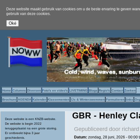
Deze website maakt gebruik van cookies om u de beste ervaring te geven wanne
gebruik van deze cookies.
Home
Columns
Diversen
Foto's en video's
LIVETIMING
Blogs
Regio's
Contact
Zoeken
Brochure
AGENDA
Kalender
Klassementen
IJs & Winterzwemmen
Formulieren
links
Org
GBR - Henley Cl
Deze website is een KNZB-website.
De website is begin 2022
Gepubliceerd door
richard
teruggeplaatst na een grote storing.
Er ontbreekt bijna 3 jaar
Datum:
zondag, 28 juni, 2026 -
00:00
geschiedenis.