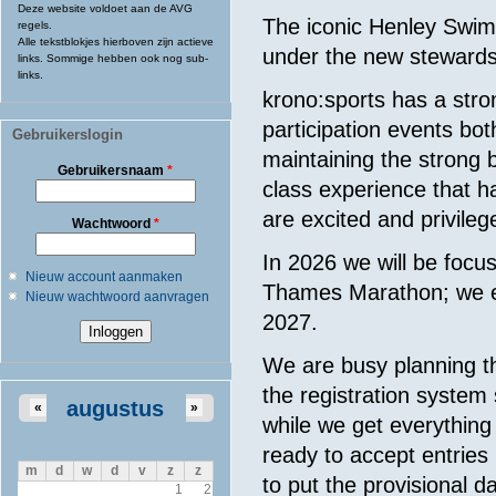
Deze website voldoet aan de AVG
The iconic Henley Swim 
regels.
Alle tekstblokjes hierboven zijn actieve
under the new steward
links. Sommige hebben ook nog sub-
links.
krono:sports has a stro
participation events bo
Gebruikerslogin
maintaining the strong b
Gebruikersnaam
*
class experience that h
are excited and privile
Wachtwoord
*
In 2026 we will be focu
Nieuw account aanmaken
Thames Marathon; we ex
Nieuw wachtwoord aanvragen
2027.
We are busy planning th
the registration system
augustus
«
»
while we get everything
ready to accept entries 
m
d
w
d
v
z
z
to put the provisional da
1
2