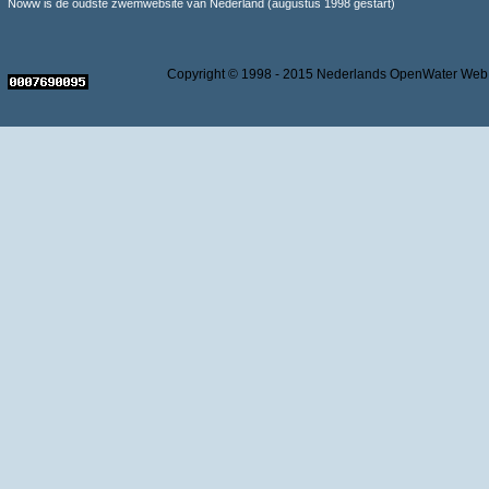
Noww is de oudste zwemwebsite van Nederland (augustus 1998 gestart)
Copyright © 1998 - 2015 Nederlands OpenWater