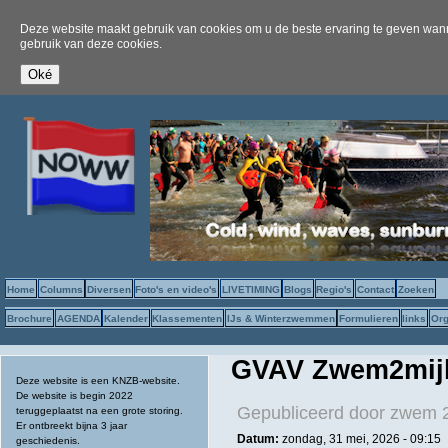
Deze website maakt gebruik van cookies om u de beste ervaring te geven wanne
gebruik van deze cookies.
Home
Columns
Diversen
Foto's en video's
LIVETIMING
Blogs
Regio's
Contact
Zoeken
Brochure
AGENDA
Kalender
Klassementen
IJs & Winterzwemmen
Formulieren
links
Org
GVAV Zwem2mijl
Deze website is een KNZB-website.
De website is begin 2022
Gepubliceerd door
zwem 2
teruggeplaatst na een grote storing.
Er ontbreekt bijna 3 jaar
Datum:
zondag, 31 mei, 2026 - 09:15
geschiedenis.