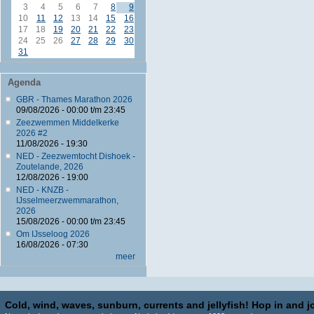
3
4
5
6
7
8
9
10
11
12
13
14
15
16
17
18
19
20
21
22
23
24
25
26
27
28
29
30
31
Agenda
GBR - Thames Marathon 2026
09/08/2026 -
00:00
t/m
23:45
Zeezwemmen Middelkerke
2026 #2
11/08/2026 - 19:30
NED - Zeezwemtocht Dishoek -
Zoutelande, 2026
12/08/2026 - 19:00
NED - KNZB -
IJsselmeerzwemmarathon,
2026
15/08/2026 -
00:00
t/m
23:45
Om IJsseloog 2026
16/08/2026 - 07:30
meer
Cold, wind, waves, sunburn, currents and jellyfish! Hop in and jo