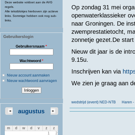
Deze website voldoet aan de AVG
Op zondag 31 mei organ
regels.
Alle tekstblokjes hierboven zijn actieve
openwaterklassieker o
links. Sommige hebben ook nog sub-
links.
naar Groningen. De ins
zwemprestatietocht, ma
Gebruikerslogin
zonnetje gezet.De start
Gebruikersnaam
*
Nieuw dit jaar is de int
9.15u.
Wachtwoord
*
Inschrijven kan via
https
Nieuw account aanmaken
Nieuw wachtwoord aanvragen
We zien je graag aan de
wedstrijd (event) NED-NTB
Haren 
augustus
«
»
m
d
w
d
v
z
z
1
2