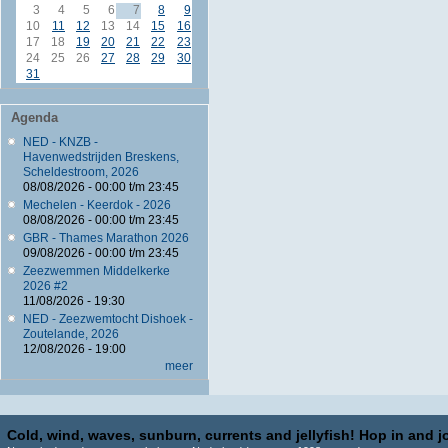
3
4
5
6
7
8
9
10
11
12
13
14
15
16
17
18
19
20
21
22
23
24
25
26
27
28
29
30
31
Agenda
NED - KNZB -
Havenwedstrijden Breskens,
Scheldestroom, 2026
08/08/2026 -
00:00
t/m
23:45
Mechelen - Keerdok - 2026
08/08/2026 -
00:00
t/m
23:45
GBR - Thames Marathon 2026
09/08/2026 -
00:00
t/m
23:45
Zeezwemmen Middelkerke
2026 #2
11/08/2026 - 19:30
NED - Zeezwemtocht Dishoek -
Zoutelande, 2026
12/08/2026 - 19:00
meer
Cold, wind, waves, sunburn, currents and jellyfish! Hop in and jo