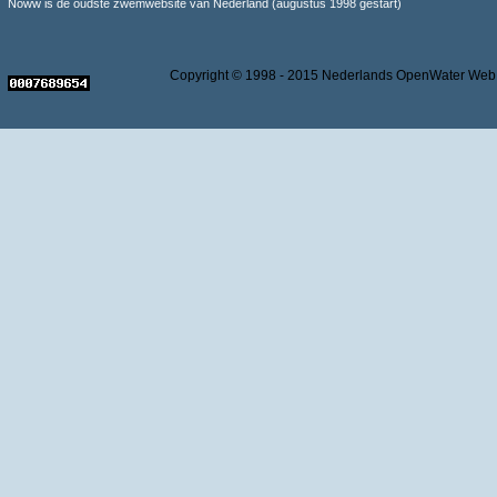
Noww is de oudste zwemwebsite van Nederland (augustus 1998 gestart)
Copyright © 1998 - 2015 Nederlands OpenWater