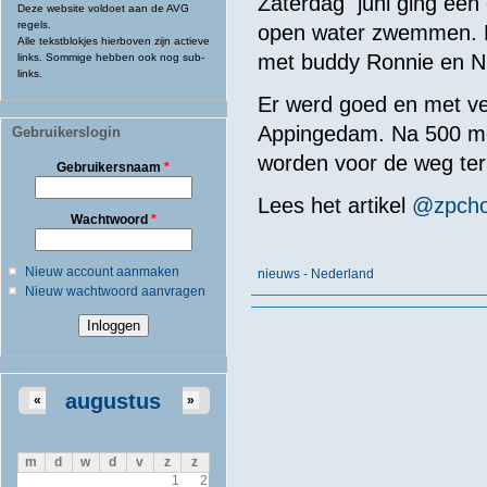
Zaterdag juni ging een
Deze website voldoet aan de AVG
regels.
open water zwemmen. 
Alle tekstblokjes hierboven zijn actieve
met buddy Ronnie en Ni
links. Sommige hebben ook nog sub-
links.
Er werd goed en met ve
Appingedam. Na 500 me
Gebruikerslogin
worden voor de weg teru
Gebruikersnaam
*
Lees het artikel
@zpcho
Wachtwoord
*
Nieuw account aanmaken
nieuws - Nederland
Nieuw wachtwoord aanvragen
augustus
«
»
m
d
w
d
v
z
z
1
2