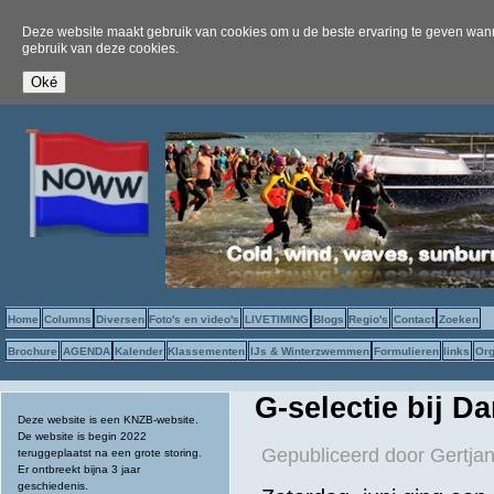
Deze website maakt gebruik van cookies om u de beste ervaring te geven wanne
gebruik van deze cookies.
Home
Columns
Diversen
Foto's en video's
LIVETIMING
Blogs
Regio's
Contact
Zoeken
Brochure
AGENDA
Kalender
Klassementen
IJs & Winterzwemmen
Formulieren
links
Org
G-selectie bij D
Deze website is een KNZB-website.
De website is begin 2022
Gepubliceerd door
Gertjan
teruggeplaatst na een grote storing.
Er ontbreekt bijna 3 jaar
geschiedenis.