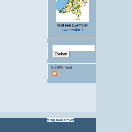
vind een zwemplek
zwemwater.nl
Zoekveld
Zoeken
NOWW feed
terug
naar
boven