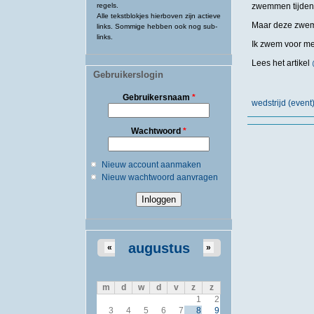
regels.
zwemmen tijden
Alle tekstblokjes hierboven zijn actieve
Maar deze zwemt
links. Sommige hebben ook nog sub-
links.
Ik zwem voor me
Lees het artikel
Gebruikerslogin
Gebruikersnaam
*
wedstrijd (event
Wachtwoord
*
Nieuw account aanmaken
Nieuw wachtwoord aanvragen
augustus
«
»
m
d
w
d
v
z
z
1
2
3
4
5
6
7
8
9