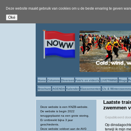
Deze website maakt gebruik van cookies om u de beste ervaring te geven wanne
Home
Columns
Diversen
Foto's en video's
LIVETIMING
Blogs
R
Brochure
AGENDA
Kalender
Klassementen
IJs & Winterzwemm
Laatste tra
zwemmen vo
Deze website is een KNZB-website.
De website is begin 2022
teruggeplaatst na een grote storing.
Gepubliceerd doo
Er ontbreekt bijna 3 jaar
geschiedenis.
Op dinsdagochten
Deze website voldoet aan de AVG
terwijl ik mijn 