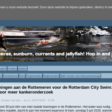
er u onze website bezoekt. Door deze website te blijven gebruiken, stemt u in me
egio's
Contact
Zoeken
en
Formulieren
links
Organisaties
Reglementen
Q&A: keuze van klassementcaps
iningen aan de Rottemeren voor de Rotterdam City Swim
or meer kankeronderzoek
r
Gertjan van den...
op
zo, 05/07/2026 - 12:58
d 30 juni één van mijn laatste trainingen in de Rottemeren. Het water was rustig,
meters maakte, dacht ik aan het moment waarvoor ik train: zondag 5 juli 2026, wanne