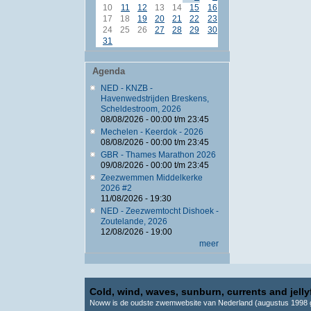
10
11
12
13
14
15
16
17
18
19
20
21
22
23
24
25
26
27
28
29
30
31
Agenda
NED - KNZB -
Havenwedstrijden Breskens,
Scheldestroom, 2026
08/08/2026 -
00:00
t/m
23:45
Mechelen - Keerdok - 2026
08/08/2026 -
00:00
t/m
23:45
GBR - Thames Marathon 2026
09/08/2026 -
00:00
t/m
23:45
Zeezwemmen Middelkerke
2026 #2
11/08/2026 - 19:30
NED - Zeezwemtocht Dishoek -
Zoutelande, 2026
12/08/2026 - 19:00
meer
Cold, wind, waves, sunburn, currents and jellyf
Noww is de oudste zwemwebsite van Nederland (augustus 1998 g