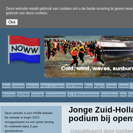
Deze website maakt gebruik van cookies om u de beste ervaring te geven wanne
gebruik van deze cookies.
Home
Columns
Diversen
Foto's en video's
LIVETIMING
Blogs
Regio's
Contact
Zoeken
Brochure
AGENDA
Kalender
Klassementen
IJs & Winterzwemmen
Formulieren
links
Org
Jonge Zuid-Holl
Deze website is een KNZB-website.
podium bij openw
De website is begin 2022
teruggeplaatst na een grote storing.
Er ontbreekt bijna 3 jaar
Gepubliceerd door
Gertjan
geschiedenis.