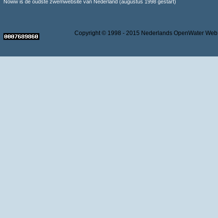
Noww is de oudste zwemwebsite van Nederland (augustus 1998 gestart)
Copyright © 1998 - 2015 Nederlands OpenWater