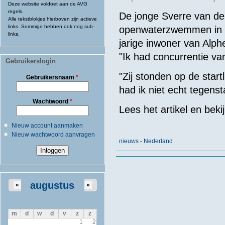
Deze website voldoet aan de AVG
regels.
De jonge Sverre van de
Alle tekstblokjes hierboven zijn actieve
links. Sommige hebben ook nog sub-
openwaterzwemmen in Slu
links.
jarige inwoner van Alph
"Ik had concurrentie va
Gebruikerslogin
"Zij stonden op de star
Gebruikersnaam
*
had ik niet echt tegenst
Wachtwoord
*
Lees het artikel en beki
Nieuw account aanmaken
Nieuw wachtwoord aanvragen
nieuws - Nederland
augustus
«
»
m
d
w
d
v
z
z
1
2