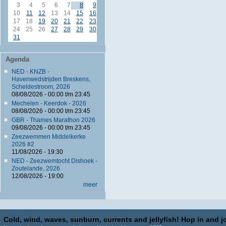
3
4
5
6
7
8
9
10
11
12
13
14
15
16
17
18
19
20
21
22
23
24
25
26
27
28
29
30
31
Agenda
NED - KNZB -
Havenwedstrijden Breskens,
Scheldestroom, 2026
08/08/2026 -
00:00
t/m
23:45
Mechelen - Keerdok - 2026
08/08/2026 -
00:00
t/m
23:45
GBR - Thames Marathon 2026
09/08/2026 -
00:00
t/m
23:45
Zeezwemmen Middelkerke
2026 #2
11/08/2026 - 19:30
NED - Zeezwemtocht Dishoek -
Zoutelande, 2026
12/08/2026 - 19:00
meer
Cold, wind, waves, sunburn, currents and jellyfish! Hop in and jo