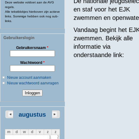
De nationale jeugdselec
Deze website voldoet aan de AVG
regels.
en staf voor het EJK
Alle tekstblokjes hierboven zijn actieve
zwemmen en openwa
links. Sommige hebben ook nog sub-
links.
Vandaag begint het EJ
zwemmen. Bekijk alle
Gebruikerslogin
informatie via
Gebruikersnaam
*
onderstaande link:
Wachtwoord
*
Nieuw account aanmaken
Nieuw wachtwoord aanvragen
augustus
«
»
m
d
w
d
v
z
z
1
2