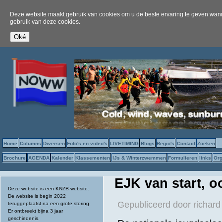
Deze website maakt gebruik van cookies om u de beste ervaring te geven wanne
gebruik van deze cookies.
Home
Columns
Diversen
Foto's en video's
LIVETIMING
Blogs
Regio's
Contact
Zoeken
Brochure
AGENDA
Kalender
Klassementen
IJs & Winterzwemmen
Formulieren
links
Org
EJK van start, 
Deze website is een KNZB-website.
De website is begin 2022
Gepubliceerd door
richard
teruggeplaatst na een grote storing.
Er ontbreekt bijna 3 jaar
geschiedenis.