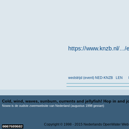
https://www.knzb.nl/.../
wedstrijd (event) NED-KNZB
LEN
Cold, wind, waves, sunburn, currents and jellyfish! Hop in and jo
Noww is de oudste zwemwebsite van Nederland (augustus 1998 gestart)
Copyright © 1998 - 2015 Nederlands OpenWater