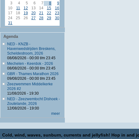
3
4
5
6
7
8
9
10
11
12
13
14
15
16
17
18
19
20
21
22
23
24
25
26
27
28
29
30
31
Agenda
NED - KNZB -
Havenwedstrijden Breskens,
Scheldestroom, 2026
08/08/2026 -
00:00
t/m
23:45
Mechelen - Keerdok - 2026
08/08/2026 -
00:00
t/m
23:45
GBR - Thames Marathon 2026
09/08/2026 -
00:00
t/m
23:45
Zeezwemmen Middelkerke
2026 #2
11/08/2026 - 19:30
NED - Zeezwemtocht Dishoek -
Zoutelande, 2026
12/08/2026 - 19:00
meer
Cold, wind, waves, sunburn, currents and jellyfish! Hop in and jo