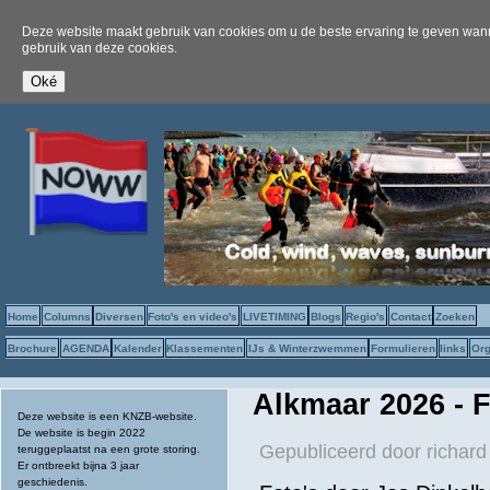
Deze website maakt gebruik van cookies om u de beste ervaring te geven wanne
gebruik van deze cookies.
Home
Columns
Diversen
Foto's en video's
LIVETIMING
Blogs
Regio's
Contact
Zoeken
Brochure
AGENDA
Kalender
Klassementen
IJs & Winterzwemmen
Formulieren
links
Org
Alkmaar 2026 - 
Deze website is een KNZB-website.
De website is begin 2022
Gepubliceerd door
richard
teruggeplaatst na een grote storing.
Er ontbreekt bijna 3 jaar
geschiedenis.