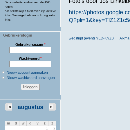
Foto's door Jos Dinkel
Deze website voldoet aan de AVG
regels.
https://photos.goog
Alle tekstblokjes hierboven zijn actieve
links. Sommige hebben ook nog sub-
Q?pli=1&key=TlZ1Z1c
links.
Gebruikerslogin
wedstrijd (event) NED-KNZB
Alkmaa
Gebruikersnaam
*
Wachtwoord
*
Nieuw account aanmaken
Nieuw wachtwoord aanvragen
augustus
«
»
m
d
w
d
v
z
z
1
2