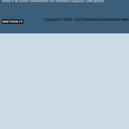
Noww is de oudste zwemwebsite van Nederland (augustus 1998 gestart)
Copyright © 1998 - 2015 Nederlands OpenWater