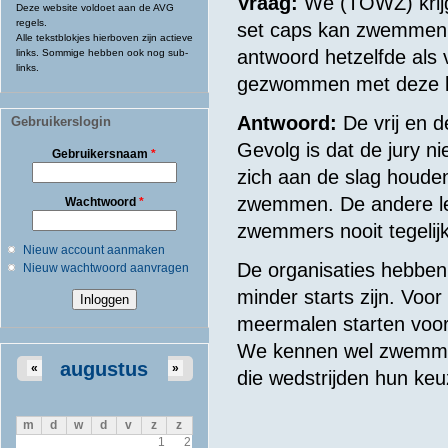
Vraag:
We (TOWZ) krij
Deze website voldoet aan de AVG
regels.
set caps kan zwemmen vo
Alle tekstblokjes hierboven zijn actieve
antwoord hetzelfde als
links. Sommige hebben ook nog sub-
links.
gezwommen met deze le
Antwoord:
De vrij en d
Gebruikerslogin
Gevolg is dat de jury 
Gebruikersnaam
*
zich aan de slag houde
zwemmen. De andere leef
Wachtwoord
*
zwemmers nooit tegelijk
Nieuw account aanmaken
De organisaties hebben 
Nieuw wachtwoord aanvragen
minder starts zijn. Voor
meermalen starten voor
We kennen wel zwemmer
augustus
«
»
die wedstrijden hun ke
m
d
w
d
v
z
z
1
2