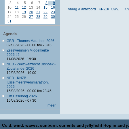
3
4
5
6
7
8
9
10
11
12
13
14
15
16
vraag & antwoord
KNZB/TOWZ
KN
17
18
19
20
21
22
23
24
25
26
27
28
29
30
31
Agenda
GBR - Thames Marathon 2026
09/08/2026 -
00:00
t/m
23:45
Zeezwemmen Middelkerke
2026 #2
11/08/2026 - 19:30
NED - Zeezwemtocht Dishoek -
Zoutelande, 2026
12/08/2026 - 19:00
NED - KNZB -
IJsselmeerzwemmarathon,
2026
15/08/2026 -
00:00
t/m
23:45
Om IJsseloog 2026
16/08/2026 - 07:30
meer
Cold, wind, waves, sunburn, currents and jellyfish! Hop in and jo