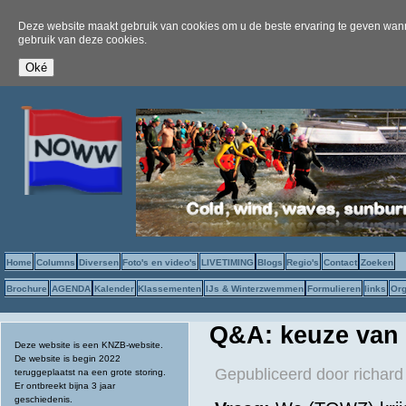
Deze website maakt gebruik van cookies om u de beste ervaring te geven wanne
gebruik van deze cookies.
Home
Columns
Diversen
Foto's en video's
LIVETIMING
Blogs
Regio's
Contact
Zoeken
Brochure
AGENDA
Kalender
Klassementen
IJs & Winterzwemmen
Formulieren
links
Org
Q&A: keuze van
Deze website is een KNZB-website.
De website is begin 2022
Gepubliceerd door
richard
teruggeplaatst na een grote storing.
Er ontbreekt bijna 3 jaar
geschiedenis.