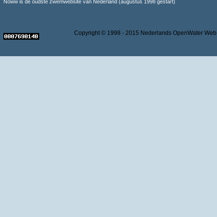
Noww is de oudste zwemwebsite van Nederland (augustus 1998 gestart)
Copyright © 1998 - 2015 Nederlands OpenWater