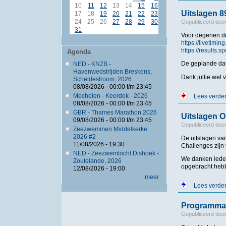
10
11
12
13
14
15
16
Uitslagen 
17
18
19
20
21
22
23
24
25
26
27
28
29
30
Gepubliceerd doo
31
Voor degenen di
https://livetim
https://results
Agenda
De geplande dat
NED - KNZB -
Havenwedstrijden Breskens,
Dank jullie wel 
Scheldestroom, 2026
08/08/2026 -
00:00
t/m
23:45
Mechelen - Keerdok - 2026
Lees verde
08/08/2026 -
00:00
t/m
23:45
GBR - Thames Marathon 2026
Uitslagen 
09/08/2026 -
00:00
t/m
23:45
Gepubliceerd doo
Zeezwemmen Middelkerke
2026 #2
De uitslagen v
11/08/2026 - 19:30
Challenges zijn
NED - Zeezwemtocht Dishoek -
We danken ieder
Zoutelande, 2026
opgebracht hebb
12/08/2026 - 19:00
meer
Lees verde
Programma
Gepubliceerd doo