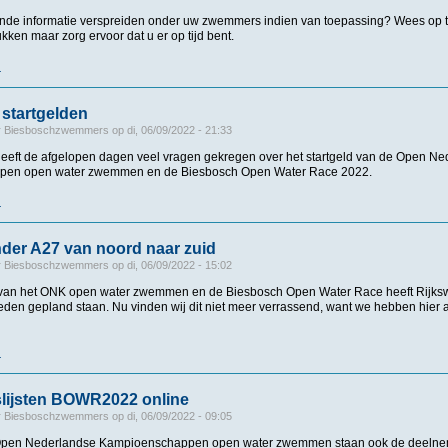
ande informatie verspreiden onder uw zwemmers indien van toepassing? Wees op ti
ken maar zorg ervoor dat u er op tijd bent.
r
over Belangrijke informatie ONK Open Water Zwemmen 2022
startgelden
r
Biesboschzwemmers
op
di, 06/09/2022 - 21:33
heeft de afgelopen dagen veel vragen gekregen over het startgeld van de Open N
en open water zwemmen en de Biesbosch Open Water Race 2022.
r
over Overmaken startgelden
der A27 van noord naar zuid
r
Biesboschzwemmers
op
di, 06/09/2022 - 15:02
van het ONK open water zwemmen en de Biesbosch Open Water Race heeft Rijksw
n gepland staan. Nu vinden wij dit niet meer verrassend, want we hebben hier 
r
over Verkeershinder A27 van noord naar zuid
lijsten BOWR2022 online
r
Biesboschzwemmers
op
di, 06/09/2022 - 09:05
 Open Nederlandse Kampioenschappen open water zwemmen staan ook de deelnem