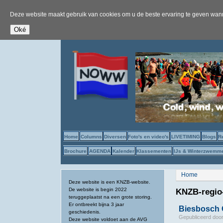
Deze website maakt gebruik van cookies om u de beste ervaring te geven wanne
Home
Columns
Diversen
Foto's en video's
LIVETIMING
Blogs
R
Brochure
AGENDA
Kalender
Klassementen
IJs & Winterzwemm
U bent hier
Home
Deze website is een KNZB-website.
De website is begin 2022
KNZB-regio
teruggeplaatst na een grote storing.
Er ontbreekt bijna 3 jaar
Biesbosch 
geschiedenis.
Gepubliceerd doo
Deze website voldoet aan de AVG