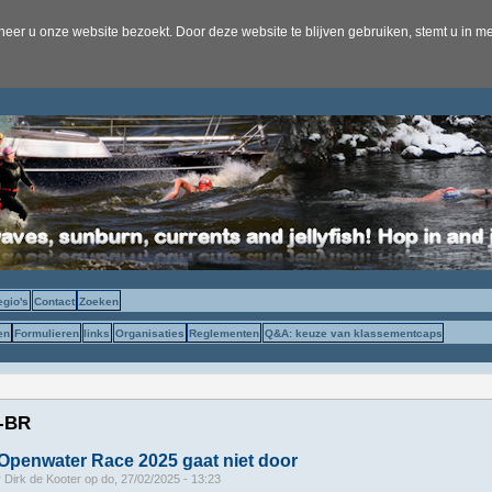
er u onze website bezoekt. Door deze website te blijven gebruiken, stemt u in me
egio's
Contact
Zoeken
en
Formulieren
links
Organisaties
Reglementen
Q&A: keuze van klassementcaps
-BR
Openwater Race 2025 gaat niet door
r
Dirk de Kooter
op
do, 27/02/2025 - 13:23