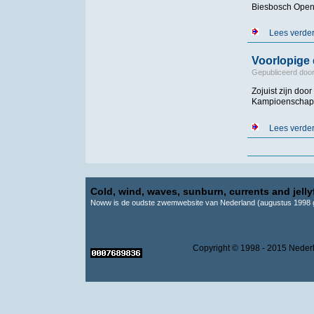
Biesbosch Open 
Lees verde
Voorlopige
Gepubliceerd doo
Zojuist zijn do
Kampioenschapp
Lees verde
Pagina's
Cold, wind, waves, sunburn, currents and jellyf
Noww is de oudste zwemwebsite van Nederland (augustus 1998 g
Copyright © 1998 - 2015 Ne