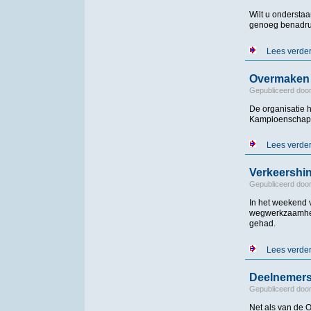
Wilt u ondersta
genoeg benadruk
Lees verde
Overmaken 
Gepubliceerd doo
De organisatie 
Kampioenschapp
Lees verde
Verkeershin
Gepubliceerd doo
In het weekend 
wegwerkzaamhede
gehad.
Lees verde
Deelnemers
Gepubliceerd doo
Net als van de