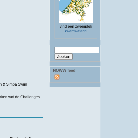
vind een zwemplek
zwemwater.nl
Zoekveld
Zoeken
NOWW feed
ch & Simba Swim
aken wat de Challenges