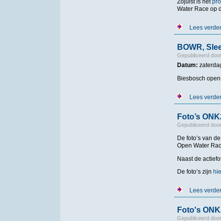
Zojuist is het
pr
Water Race op d
Lees verde
BOWR, Slee
Gepubliceerd doo
Datum:
zaterda
Biesbosch open
Lees verde
Foto’s ONK
Gepubliceerd doo
De foto’s van 
Open Water Race
Naast de actiefo
De foto’s zijn
hie
Lees verde
Foto's ONK
Gepubliceerd doo