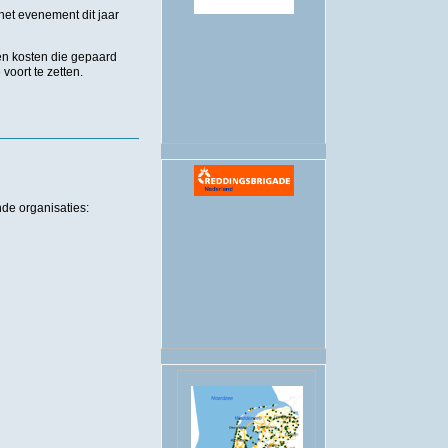
et evenement dit jaar
.
en kosten die gepaard
oort te zetten.
de organisaties: