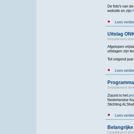
De foto's van 
website en zijn
Lees verde
Uitslag O
Gepubliceerd doo
Afgelopen vrij
uitslagen zijn t
Tot volgend jaar.
Lees verde
Programmab
Gepubliceerd doo
Zojuist is het
pr
Nederlandse Ka
Stichting ALShet
Lees verde
Belangrijk
Gepubliceerd doo