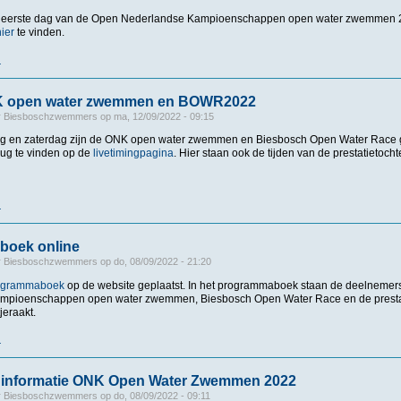
de eerste dag van de Open Nederlandse Kampioenschappen open water zwemmen 
hier
te vinden.
r
over Foto's ONK2022 dag 1
NK open water zwemmen en BOWR2022
r
Biesboschzwemmers
op
ma, 12/09/2022 - 09:15
dag en zaterdag zijn de ONK open water zwemmen en Biesbosch Open Water Race
erug te vinden op de
livetimingpagina
. Hier staan ook de tijden van de prestatietocht
r
over Uitslag ONK open water zwemmen en BOWR2022
oek online
r
Biesboschzwemmers
op
do, 08/09/2022 - 21:20
ogrammaboek
op de website geplaatst. In het programmaboek staan de deelnemers
mpioenschappen open water zwemmen, Biesbosch Open Water Race en de prestat
jeraakt.
r
over Programmaboek online
e informatie ONK Open Water Zwemmen 2022
r
Biesboschzwemmers
op
do, 08/09/2022 - 09:11