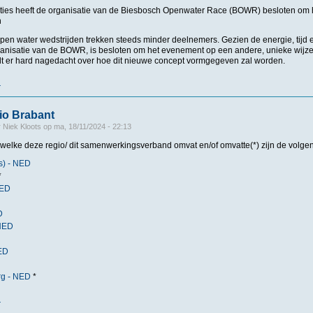
ties heeft de organisatie van de Biesbosch Openwater Race (BOWR) besloten om h
n
open water wedstrijden trekken steeds minder deelnemers. Gezien de energie, tijd 
anisatie van de BOWR, is besloten om het evenement op een andere, unieke wijze v
 er hard nagedacht over hoe dit nieuwe concept vormgegeven zal worden.
r
over Biesbosch Openwater Race 2025 gaat niet door
gio Brabant
r
Niek Kloots
op
ma, 18/11/2024 - 22:13
 welke deze regio/ dit samenwerkingsverband omvat en/of omvatte(*) zijn de volgen
s) - NED
*
NED
D
 NED
NED
urg - NED
*
r
over Historie regio Brabant