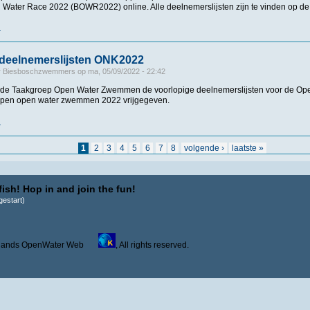
Water Race 2022 (BOWR2022) online. Alle deelnemerslijsten zijn te vinden op d
r
over Deelnemerslijsten BOWR2022 online
 deelnemerslijsten ONK2022
r
Biesboschzwemmers
op
ma, 05/09/2022 - 22:42
or de Taakgroep Open Water Zwemmen de voorlopige deelnemerslijsten voor de O
en open water zwemmen 2022 vrijgegeven.
r
over Voorlopige deelnemerslijsten ONK2022
1
2
3
4
5
6
7
8
volgende ›
laatste »
ish! Hop in and join the fun!
estart)
derlands OpenWater Web
, All rights reserved.