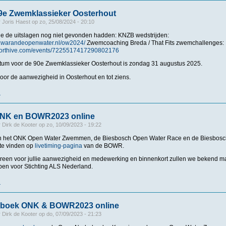
89e Zwemklassieker Oosterhout
r
Joris Haest
op
zo, 25/08/2024 - 20:10
e de uitslagen nog niet gevonden hadden: KNZB wedstrijden:
ing.warandeopenwater.nl/ow2024/
Zwemcoaching Breda / That Fits zwemchallenges:
.sporthive.com/events/7225517417290802176
um voor de 90e Zwemklassieker Oosterhout is zondag 31 augustus 2025.
voor de aanwezigheid in Oosterhout en tot ziens.
r
over Uitslagen 89e Zwemklassieker Oosterhout
ONK en BOWR2023 online
r
Dirk de Kooter
op
zo, 10/09/2023 - 19:22
an het ONK Open Water Zwemmen, de Biesbosch Open Water Race en de Biesbos
 te vinden op
livetiming-pagina
van de BOWR.
een voor jullie aanwezigheid en medewerking en binnenkort zullen we bekend m
en voor Stichting ALS Nederland.
r
over Uitslagen ONK en BOWR2023 online
boek ONK & BOWR2023 online
r
Dirk de Kooter
op
do, 07/09/2023 - 21:23