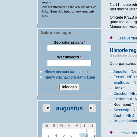
regels.
Na 11 mooie edi
Alle tekstblokjes hierboven zijn actieve
niet door te late
links. Sommige hebben ook nog sub-
links.
Officiële KNZB 
gaan met de org
Momenteel wordt
Gebruikerslogin
Lees verde
Gebruikersnaam
*
Historie re
Gepubliceerd doo
Wachtwoord
*
De organisaties
Appeltern (Os
Nieuw account aanmaken
Eersel - NED
Nieuw wachtwoord aanvragen
Eindhoven -
Hank *
Oirschot - NE
Oosterhout -
Roermond *
augustus
«
»
Sleeuwijk - 
Vught - NED
Wijk en Aalb
m
d
w
d
v
z
z
1
2
Lees verde
3
4
5
6
7
8
9