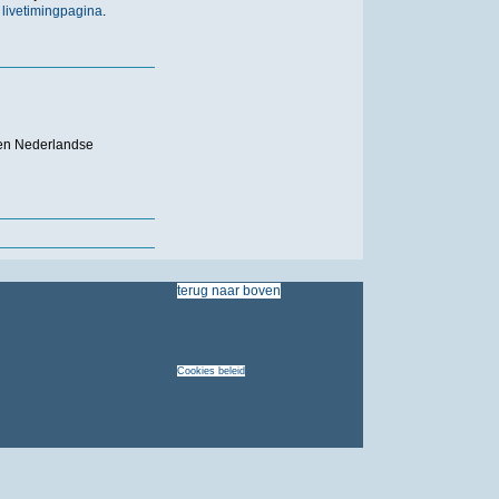
e
livetimingpagina
.
pen Nederlandse
terug
naar
boven
Cookies
beleid