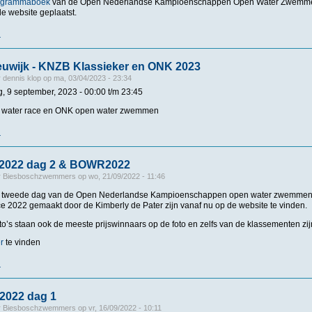
ogrammaboek
van de Open Nederlandse Kampioenschappen Open Water Zwemme
e website geplaatst.
r
over Programmaboek ONK & BOWR2023 online
uwijk - KNZB Klassieker en ONK 2023
r
dennis klop
op
ma, 03/04/2023 - 23:34
g, 9 september, 2023 -
00:00
t/m
23:45
 water race en ONK open water zwemmen
r
over BOWR, Sleeuwijk - KNZB Klassieker en ONK 2023
2022 dag 2 & BOWR2022
r
Biesboschzwemmers
op
wo, 21/09/2022 - 11:46
de tweede dag van de Open Nederlandse Kampioenschappen open water zwemmen
 2022 gemaakt door de Kimberly de Pater zijn vanaf nu op de website te vinden.
to’s staan ook de meeste prijswinnaars op de foto en zelfs van de klassementen zij
r
te vinden
r
over Foto’s ONK2022 dag 2 & BOWR2022
2022 dag 1
r
Biesboschzwemmers
op
vr, 16/09/2022 - 10:11