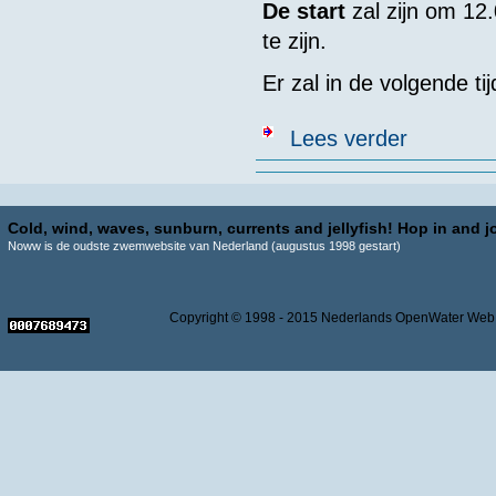
De start
zal zijn om 12
te zijn.
Er zal in de volgende ti
over 100 x 100
Lees verder
Cold, wind, waves, sunburn, currents and jellyfish! Hop in and jo
Noww is de oudste zwemwebsite van Nederland (augustus 1998 gestart)
Copyright © 1998 - 2015 Nederlands OpenWater