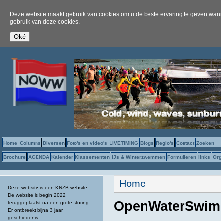
Deze website maakt gebruik van cookies om u de beste ervaring te geven wanne
gebruik van deze cookies.
Home
Columns
Diversen
Foto's en video's
LIVETIMING
Blogs
Regio's
Contact
Zoeken
Brochure
AGENDA
Kalender
Klassementen
IJs & Winterzwemmen
Formulieren
links
Org
U bent hier
Home
Deze website is een KNZB-website.
De website is begin 2022
OpenWaterSwim
teruggeplaatst na een grote storing.
Er ontbreekt bijna 3 jaar
geschiedenis.