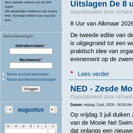
Uitslagen De 8 
Deze website voldoet aan de AVG
regels.
Gepubliceerd door
richard
Alle tekstblokjes hierboven zijn actieve
links. Sommige hebben ook nog sub-
links.
8 Uur van Alkmaar 2026
De tweede editie van d
Gebruikerslogin
is uitgegroeid tot een 
Gebruikersnaam
*
praktisch idee van orga
evenement op de zwem
Wachtwoord
*
over Uitslage
Lees verder
Nieuw account aanmaken
Nieuw wachtwoord aanvragen
NED - Zesde Mo
Gepubliceerd door
richard
Datum:
vrijdag, 3 juli, 2026 -
00:00
t/m
augustus
«
»
Op vrijdag 3 juli duike
van de Mooie Nel Swim. De
m
d
w
d
v
z
z
dat onlangs een nieuw
1
2