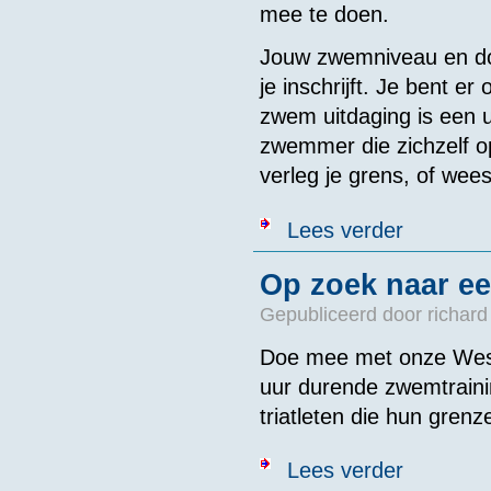
mee te doen.
Jouw zwemniveau en do
je inschrijft. Je bent e
zwem uitdaging is een 
zwemmer die zichzelf op
verleg je grens, of wees
over 10km Zw
Lees verder
Op zoek naar e
Gepubliceerd door
richard
Doe mee met onze West
uur durende zwemtraini
triatleten die hun grenz
over Op zoek 
Lees verder