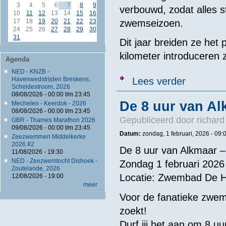
3
4
5
6
7
8
9
verbouwd, zodat alles s
10
11
12
13
14
15
16
zwemseizoen.
17
18
19
20
21
22
23
24
25
26
27
28
29
30
31
Dit jaar breiden ze het
kilometer introduceren
Agenda
NED - KNZB -
over NED - Ze
Lees verder
Havenwedstrijden Breskens,
Scheldestroom, 2026
08/08/2026 -
00:00
t/m
23:45
De 8 uur van Al
Mechelen - Keerdok - 2026
08/08/2026 -
00:00
t/m
23:45
Gepubliceerd door
richard
GBR - Thames Marathon 2026
09/08/2026 -
00:00
t/m
23:45
Datum:
zondag, 1 februari, 2026 -
09:
Zeezwemmen Middelkerke
2026 #2
De 8 uur van Alkmaar –
11/08/2026 - 19:30
NED - Zeezwemtocht Dishoek -
Zondag 1 februari 2026
Zoutelande, 2026
Locatie: Zwembad De H
12/08/2026 - 19:00
meer
Voor de fanatieke zwem
zoekt!
Durf jij het aan om 8 u