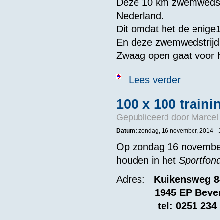
Deze 10 km zwemwedstri
Nederland.
Dit omdat het de enige
En deze zwemwedstrijd 
Zwaag open gaat voor 
over 15# Zwem
Lees verder
100 x 100 traini
Gepubliceerd door
Marcel 
Datum:
zondag, 16 november, 2014 -
Op zondag 16 novembe
houden in het
Sportfon
Adres:
Kuikensweg 8
1945 EP Beverw
tel: 0251 234 