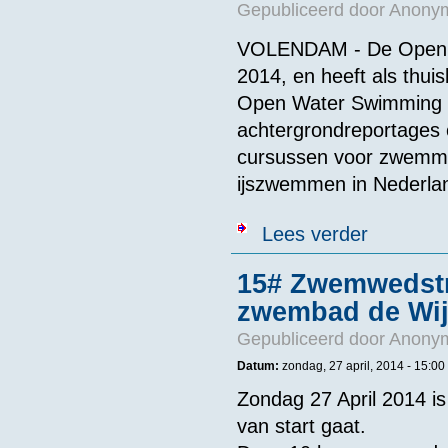
Gepubliceerd door
Anonym
VOLENDAM - De Open W
2014, en heeft als th
Open Water Swimming C
achtergrondreportages
cursussen voor zwemmer
ijszwemmen in Nederla
over Open Wat
Lees verder
15# Zwemwedstr
zwembad de Wij
Gepubliceerd door
Anonym
Datum:
zondag, 27 april, 2014 -
15:00
Zondag 27 April 2014 i
van start gaat.