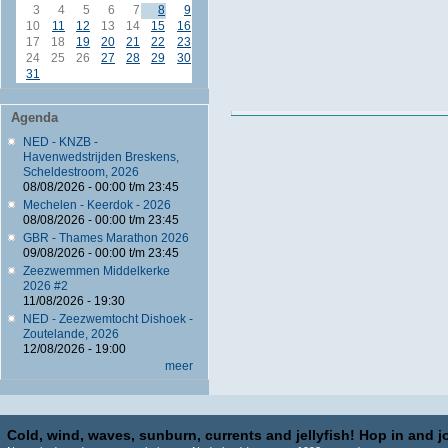
3
4
5
6
7
8
9
10
11
12
13
14
15
16
17
18
19
20
21
22
23
24
25
26
27
28
29
30
31
Agenda
NED - KNZB -
Havenwedstrijden Breskens,
Scheldestroom, 2026
08/08/2026 -
00:00
t/m
23:45
Mechelen - Keerdok - 2026
08/08/2026 -
00:00
t/m
23:45
GBR - Thames Marathon 2026
09/08/2026 -
00:00
t/m
23:45
Zeezwemmen Middelkerke
2026 #2
11/08/2026 - 19:30
NED - Zeezwemtocht Dishoek -
Zoutelande, 2026
12/08/2026 - 19:00
meer
Cold, wind, waves, sunburn, currents and jellyfish! Hop in and jo