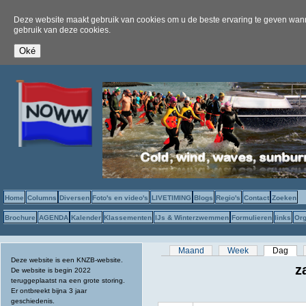
Deze website maakt gebruik van cookies om u de beste ervaring te geven wanne
gebruik van deze cookies.
Home
Columns
Diversen
Foto's en video's
LIVETIMING
Blogs
Regio's
Contact
Zoeken
Brochure
AGENDA
Kalender
Klassementen
IJs & Winterzwemmen
Formulieren
links
Org
Primaire tabs
Maand
Week
Dag
(act
Deze website is een KNZB-website.
z
De website is begin 2022
teruggeplaatst na een grote storing.
Er ontbreekt bijna 3 jaar
geschiedenis.