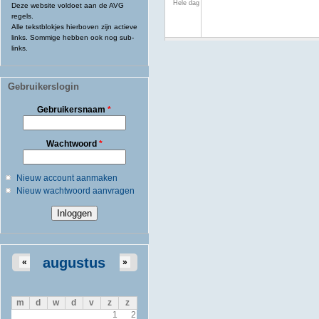
Hele dag
Deze website voldoet aan de AVG
regels.
Alle tekstblokjes hierboven zijn actieve
links. Sommige hebben ook nog sub-
links.
Gebruikerslogin
Gebruikersnaam
*
Wachtwoord
*
Nieuw account aanmaken
Nieuw wachtwoord aanvragen
augustus
«
»
m
d
w
d
v
z
z
1
2