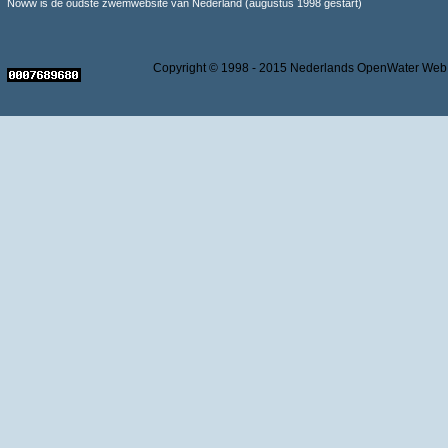
Noww is de oudste zwemwebsite van Nederland (augustus 1998 gestart)
Copyright © 1998 - 2015 Nederlands OpenWater