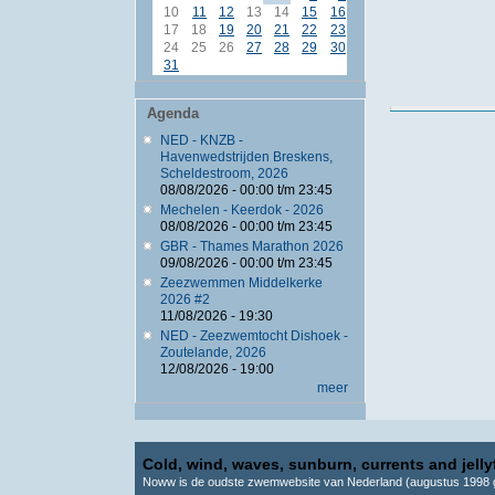
10
11
12
13
14
15
16
17
18
19
20
21
22
23
24
25
26
27
28
29
30
31
Agenda
NED - KNZB -
Havenwedstrijden Breskens,
Scheldestroom, 2026
08/08/2026 -
00:00
t/m
23:45
Mechelen - Keerdok - 2026
08/08/2026 -
00:00
t/m
23:45
GBR - Thames Marathon 2026
09/08/2026 -
00:00
t/m
23:45
Zeezwemmen Middelkerke
2026 #2
11/08/2026 - 19:30
NED - Zeezwemtocht Dishoek -
Zoutelande, 2026
12/08/2026 - 19:00
meer
Cold, wind, waves, sunburn, currents and jellyf
Noww is de oudste zwemwebsite van Nederland (augustus 1998 g