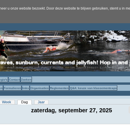
er u onze website bezoekt. Door deze website te blijven gebruiken, stemt u in me
egio's
Contact
Zoeken
en
Formulieren
links
Organisaties
Reglementen
Q&A: keuze van klassementcaps
s
Week
Dag
(actieve tabblad)
Jaar
zaterdag, september 27, 2025