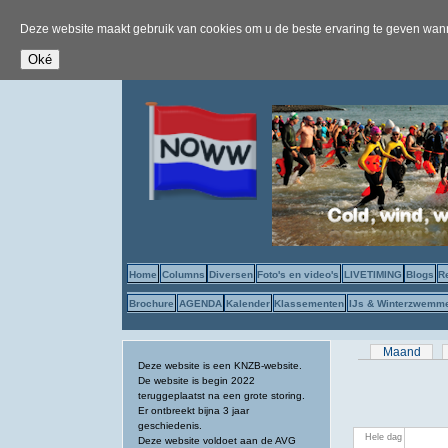
Deze website maakt gebruik van cookies om u de beste ervaring te geven wanne
Home
Columns
Diversen
Foto's en video's
LIVETIMING
Blogs
R
Brochure
AGENDA
Kalender
Klassementen
IJs & Winterzwemm
Primaire tab
Maand
Deze website is een KNZB-website.
De website is begin 2022
teruggeplaatst na een grote storing.
Er ontbreekt bijna 3 jaar
geschiedenis.
Hele dag
Deze website voldoet aan de AVG