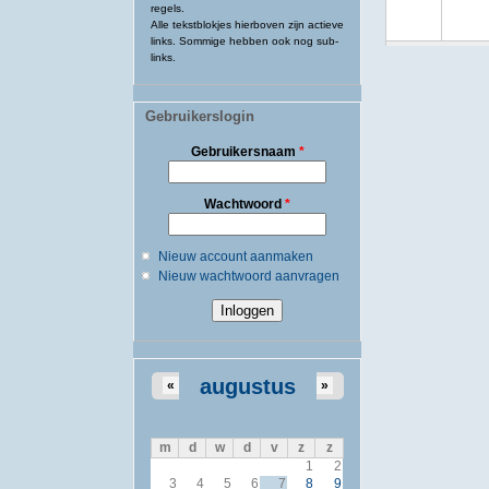
regels.
Alle tekstblokjes hierboven zijn actieve
links. Sommige hebben ook nog sub-
links.
Gebruikerslogin
Gebruikersnaam
*
Wachtwoord
*
Nieuw account aanmaken
Nieuw wachtwoord aanvragen
augustus
«
»
m
d
w
d
v
z
z
1
2
3
4
5
6
7
8
9