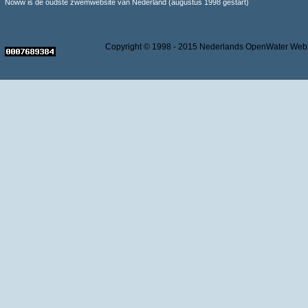
Noww is de oudste zwemwebsite van Nederland (augustus 1998 gestart)
Copyright © 1998 - 2015 Nederlands OpenWater