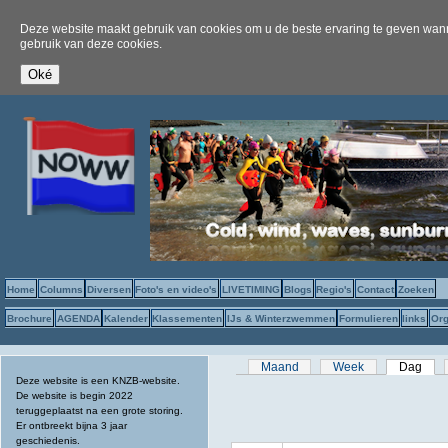
Deze website maakt gebruik van cookies om u de beste ervaring te geven wanne
gebruik van deze cookies.
Home
Columns
Diversen
Foto's en video's
LIVETIMING
Blogs
Regio's
Contact
Zoeken
Brochure
AGENDA
Kalender
Klassementen
IJs & Winterzwemmen
Formulieren
links
Org
Primaire tabs
Maand
Week
Dag
(act
Deze website is een KNZB-website.
De website is begin 2022
teruggeplaatst na een grote storing.
Er ontbreekt bijna 3 jaar
geschiedenis.