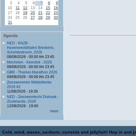
3
4
5
6
7
8
9
10
11
12
13
14
15
16
17
18
19
20
21
22
23
24
25
26
27
28
29
30
31
Agenda
NED - KNZB -
Havenwedstrijden Breskens,
Scheldestroom, 2026
08/08/2026 -
00:00
t/m
23:45
Mechelen - Keerdok - 2026
08/08/2026 -
00:00
t/m
23:45
GBR - Thames Marathon 2026
09/08/2026 -
00:00
t/m
23:45
Zeezwemmen Middelkerke
2026 #2
11/08/2026 - 19:30
NED - Zeezwemtocht Dishoek -
Zoutelande, 2026
12/08/2026 - 19:00
meer
Cold, wind, waves, sunburn, currents and jellyfish! Hop in and jo