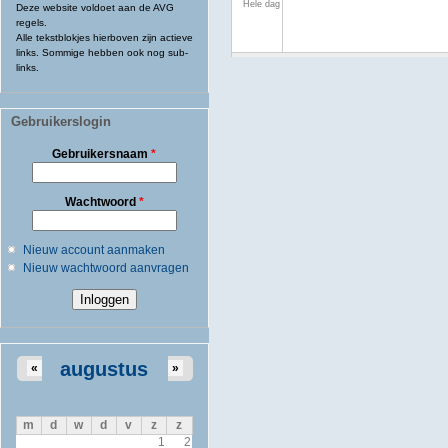
Hele dag
Deze website voldoet aan de AVG
regels.
Alle tekstblokjes hierboven zijn actieve
links. Sommige hebben ook nog sub-
links.
Gebruikerslogin
Gebruikersnaam
*
Wachtwoord
*
Nieuw account aanmaken
Nieuw wachtwoord aanvragen
augustus
«
»
m
d
w
d
v
z
z
1
2