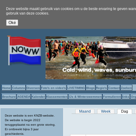
Deze website maakt gebruik van cookies om u de beste ervaring te geven wanne
gebruik van deze cookies.
Home
Columns
Diversen
Foto's en video's
LIVETIMING
Blogs
Regio's
Contact
Zoeken
Brochure
AGENDA
Kalender
Klassementen
IJs & Winterzwemmen
Formulieren
links
Org
Primaire tabs
Maand
Week
Dag
(act
Deze website is een KNZB-website.
De website is begin 2022
teruggeplaatst na een grote storing.
Er ontbreekt bijna 3 jaar
geschiedenis.