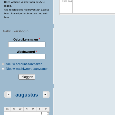
Hele dag
Deze website voldoet aan de AVG
regels.
Alle tekstblokjes hierboven zijn actieve
links. Sommige hebben ook nog sub-
links.
Gebruikerslogin
Gebruikersnaam
*
Wachtwoord
*
Nieuw account aanmaken
Nieuw wachtwoord aanvragen
augustus
«
»
m
d
w
d
v
z
z
1
2