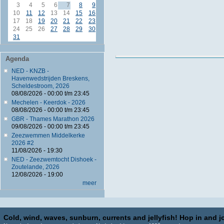
3
4
5
6
7
8
9
10
11
12
13
14
15
16
17
18
19
20
21
22
23
24
25
26
27
28
29
30
31
Agenda
NED - KNZB -
Havenwedstrijden Breskens,
Scheldestroom, 2026
08/08/2026 -
00:00
t/m
23:45
Mechelen - Keerdok - 2026
08/08/2026 -
00:00
t/m
23:45
GBR - Thames Marathon 2026
09/08/2026 -
00:00
t/m
23:45
Zeezwemmen Middelkerke
2026 #2
11/08/2026 - 19:30
NED - Zeezwemtocht Dishoek -
Zoutelande, 2026
12/08/2026 - 19:00
meer
Cold, wind, waves, sunburn, currents and jellyfish! Hop in and jo