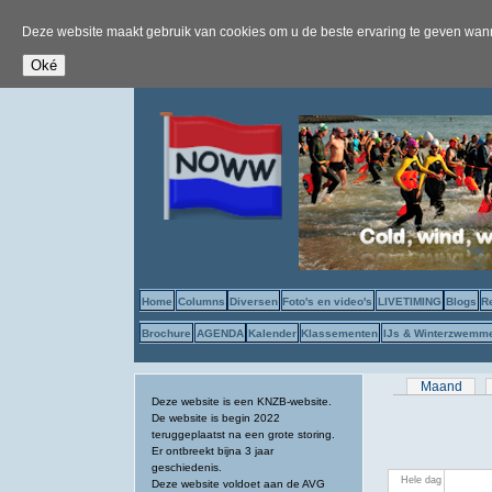
Deze website maakt gebruik van cookies om u de beste ervaring te geven wanne
Home
Columns
Diversen
Foto's en video's
LIVETIMING
Blogs
R
Brochure
AGENDA
Kalender
Klassementen
IJs & Winterzwemm
Primaire tab
Maand
Deze website is een KNZB-website.
De website is begin 2022
teruggeplaatst na een grote storing.
Er ontbreekt bijna 3 jaar
geschiedenis.
Hele dag
Deze website voldoet aan de AVG