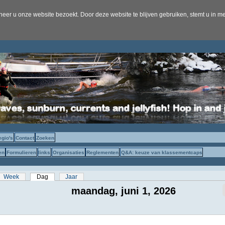
er u onze website bezoekt. Door deze website te blijven gebruiken, stemt u in me
egio's
Contact
Zoeken
en
Formulieren
links
Organisaties
Reglementen
Q&A: keuze van klassementcaps
s
Week
Dag
(actieve tabblad)
Jaar
maandag, juni 1, 2026