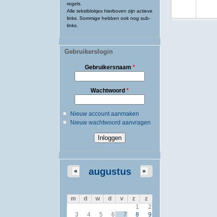
regels.
Alle tekstblokjes hierboven zijn actieve
links. Sommige hebben ook nog sub-
links.
Gebruikerslogin
Gebruikersnaam
*
Wachtwoord
*
Nieuw account aanmaken
Nieuw wachtwoord aanvragen
augustus
«
»
m
d
w
d
v
z
z
1
2
3
4
5
6
7
8
9