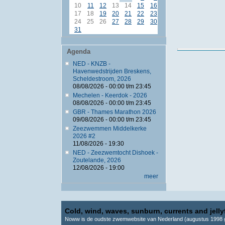
10
11
12
13
14
15
16
17
18
19
20
21
22
23
24
25
26
27
28
29
30
31
Agenda
NED - KNZB -
Havenwedstrijden Breskens,
Scheldestroom, 2026
08/08/2026 -
00:00
t/m
23:45
Mechelen - Keerdok - 2026
08/08/2026 -
00:00
t/m
23:45
GBR - Thames Marathon 2026
09/08/2026 -
00:00
t/m
23:45
Zeezwemmen Middelkerke
2026 #2
11/08/2026 - 19:30
NED - Zeezwemtocht Dishoek -
Zoutelande, 2026
12/08/2026 - 19:00
meer
Cold, wind, waves, sunburn, currents and jellyf
Noww is de oudste zwemwebsite van Nederland (augustus 1998 g