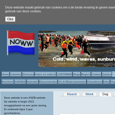
Deze website maakt gebruik van cookies om u de beste ervaring te geven wanne
gebruik van deze cookies.
Home
Columns
Diversen
Foto's en video's
LIVETIMING
Blogs
Regio's
Contact
Zoeken
Brochure
AGENDA
Kalender
Klassementen
IJs & Winterzwemmen
Formulieren
links
Org
Primaire tabs
Maand
Week
Dag
(act
Deze website is een KNZB-website.
De website is begin 2022
teruggeplaatst na een grote storing.
Er ontbreekt bijna 3 jaar
geschiedenis.