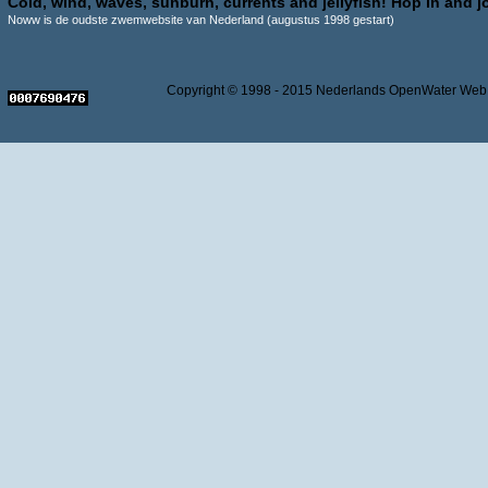
Cold, wind, waves, sunburn, currents and jellyfish! Hop in and jo
Noww is de oudste zwemwebsite van Nederland (augustus 1998 gestart)
Copyright © 1998 - 2015 Nederlands OpenWater