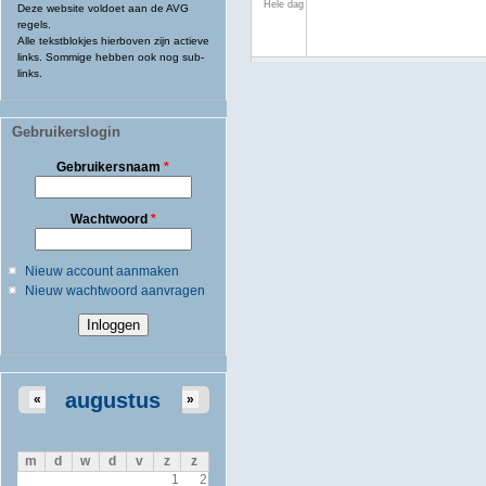
Hele dag
Deze website voldoet aan de AVG
regels.
Alle tekstblokjes hierboven zijn actieve
links. Sommige hebben ook nog sub-
links.
Gebruikerslogin
Gebruikersnaam
*
Wachtwoord
*
Nieuw account aanmaken
Nieuw wachtwoord aanvragen
augustus
«
»
m
d
w
d
v
z
z
1
2