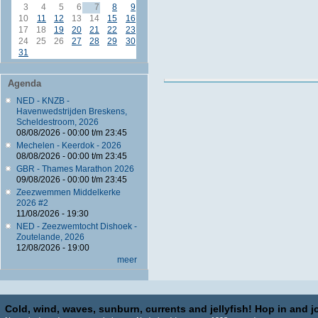
3
4
5
6
7
8
9
10
11
12
13
14
15
16
17
18
19
20
21
22
23
24
25
26
27
28
29
30
31
Agenda
NED - KNZB -
Havenwedstrijden Breskens,
Scheldestroom, 2026
08/08/2026 -
00:00
t/m
23:45
Mechelen - Keerdok - 2026
08/08/2026 -
00:00
t/m
23:45
GBR - Thames Marathon 2026
09/08/2026 -
00:00
t/m
23:45
Zeezwemmen Middelkerke
2026 #2
11/08/2026 - 19:30
NED - Zeezwemtocht Dishoek -
Zoutelande, 2026
12/08/2026 - 19:00
meer
Cold, wind, waves, sunburn, currents and jellyfish! Hop in and jo