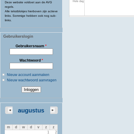
Hele dag
Deze website voldoet aan de AVG
regels.
Alle tekstblokjes hierboven zijn actieve
links. Sommige hebben ook nog sub-
links.
Gebruikerslogin
Gebruikersnaam
*
Wachtwoord
*
Nieuw account aanmaken
Nieuw wachtwoord aanvragen
augustus
«
»
m
d
w
d
v
z
z
1
2