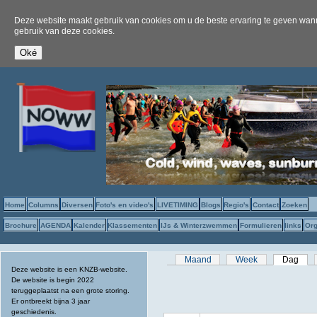
Deze website maakt gebruik van cookies om u de beste ervaring te geven wanne
gebruik van deze cookies.
Home
Columns
Diversen
Foto's en video's
LIVETIMING
Blogs
Regio's
Contact
Zoeken
Brochure
AGENDA
Kalender
Klassementen
IJs & Winterzwemmen
Formulieren
links
Org
Primaire tabs
Maand
Week
Dag
(act
Deze website is een KNZB-website.
De website is begin 2022
teruggeplaatst na een grote storing.
Er ontbreekt bijna 3 jaar
geschiedenis.