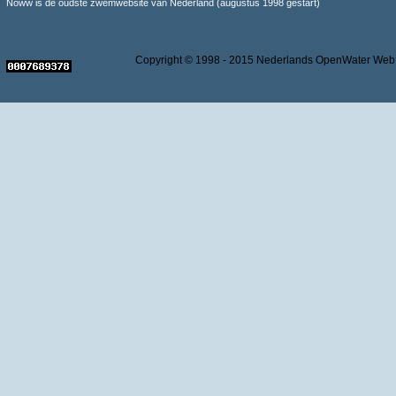
Noww is de oudste zwemwebsite van Nederland (augustus 1998 gestart)
Copyright © 1998 - 2015 Nederlands OpenWater