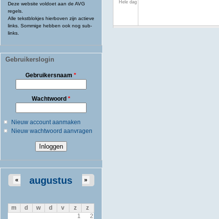
Hele dag
Deze website voldoet aan de AVG
regels.
Alle tekstblokjes hierboven zijn actieve
links. Sommige hebben ook nog sub-
links.
Gebruikerslogin
Gebruikersnaam
*
Wachtwoord
*
Nieuw account aanmaken
Nieuw wachtwoord aanvragen
augustus
«
»
m
d
w
d
v
z
z
1
2