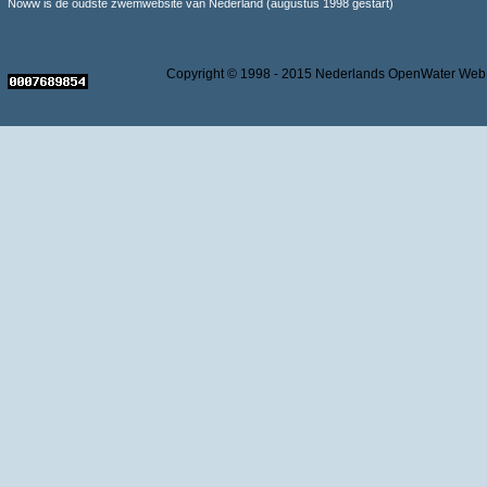
Noww is de oudste zwemwebsite van Nederland (augustus 1998 gestart)
Copyright © 1998 - 2015 Nederlands OpenWater