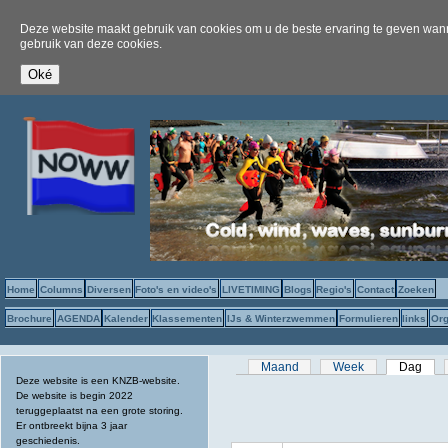
Deze website maakt gebruik van cookies om u de beste ervaring te geven wanne
gebruik van deze cookies.
Home
Columns
Diversen
Foto's en video's
LIVETIMING
Blogs
Regio's
Contact
Zoeken
Brochure
AGENDA
Kalender
Klassementen
IJs & Winterzwemmen
Formulieren
links
Org
Primaire tabs
Maand
Week
Dag
(act
Deze website is een KNZB-website.
De website is begin 2022
teruggeplaatst na een grote storing.
Er ontbreekt bijna 3 jaar
geschiedenis.