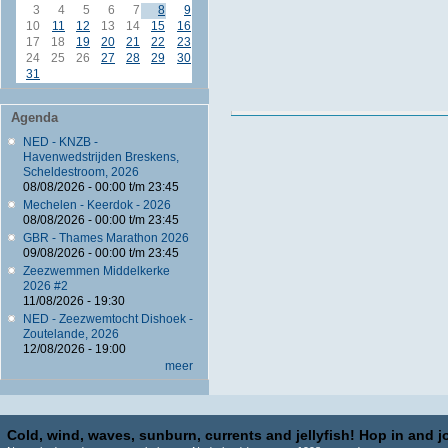
3
4
5
6
7
8
9
10
11
12
13
14
15
16
17
18
19
20
21
22
23
24
25
26
27
28
29
30
31
Agenda
NED - KNZB -
Havenwedstrijden Breskens,
Scheldestroom, 2026
08/08/2026 -
00:00
t/m
23:45
Mechelen - Keerdok - 2026
08/08/2026 -
00:00
t/m
23:45
GBR - Thames Marathon 2026
09/08/2026 -
00:00
t/m
23:45
Zeezwemmen Middelkerke
2026 #2
11/08/2026 - 19:30
NED - Zeezwemtocht Dishoek -
Zoutelande, 2026
12/08/2026 - 19:00
meer
Cold, wind, waves, sunburn, currents and jellyfish! Hop in and jo