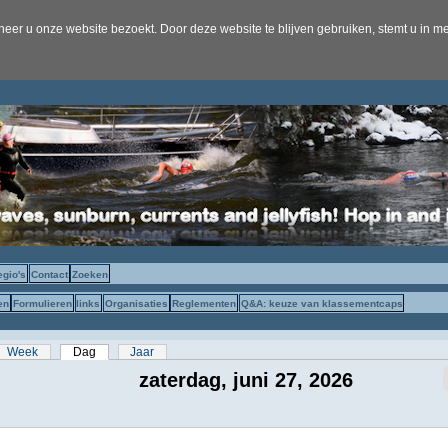
er u onze website bezoekt. Door deze website te blijven gebruiken, stemt u in me
egio's
Contact
Zoeken
en
Formulieren
links
Organisaties
Reglementen
Q&A: keuze van klassementcaps
s
Week
Dag
(actieve tabblad)
Jaar
zaterdag, juni 27, 2026