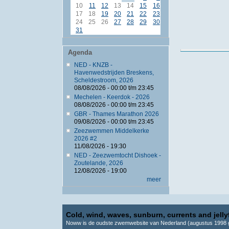
10
11
12
13
14
15
16
17
18
19
20
21
22
23
24
25
26
27
28
29
30
31
Agenda
NED - KNZB -
Havenwedstrijden Breskens,
Scheldestroom, 2026
08/08/2026 -
00:00
t/m
23:45
Mechelen - Keerdok - 2026
08/08/2026 -
00:00
t/m
23:45
GBR - Thames Marathon 2026
09/08/2026 -
00:00
t/m
23:45
Zeezwemmen Middelkerke
2026 #2
11/08/2026 - 19:30
NED - Zeezwemtocht Dishoek -
Zoutelande, 2026
12/08/2026 - 19:00
meer
Cold, wind, waves, sunburn, currents and jellyf
Noww is de oudste zwemwebsite van Nederland (augustus 1998 g