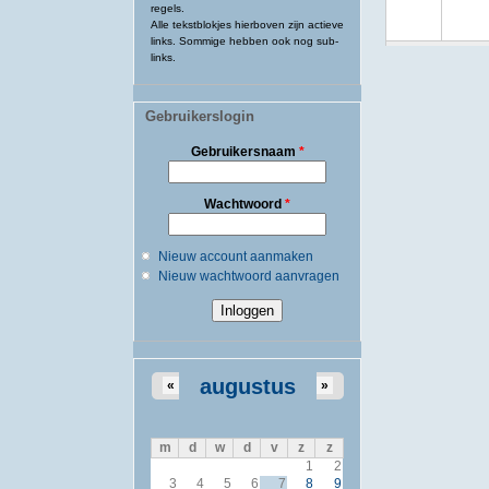
regels.
Alle tekstblokjes hierboven zijn actieve
links. Sommige hebben ook nog sub-
links.
Gebruikerslogin
Gebruikersnaam
*
Wachtwoord
*
Nieuw account aanmaken
Nieuw wachtwoord aanvragen
augustus
«
»
m
d
w
d
v
z
z
1
2
3
4
5
6
7
8
9