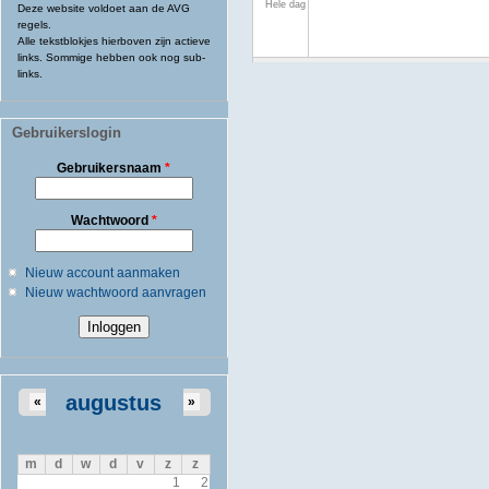
Hele dag
Deze website voldoet aan de AVG
regels.
Alle tekstblokjes hierboven zijn actieve
links. Sommige hebben ook nog sub-
links.
Gebruikerslogin
Gebruikersnaam
*
Wachtwoord
*
Nieuw account aanmaken
Nieuw wachtwoord aanvragen
augustus
«
»
m
d
w
d
v
z
z
1
2