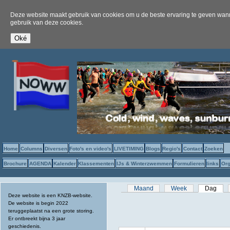
Deze website maakt gebruik van cookies om u de beste ervaring te geven wanne
gebruik van deze cookies.
Home
Columns
Diversen
Foto's en video's
LIVETIMING
Blogs
Regio's
Contact
Zoeken
Brochure
AGENDA
Kalender
Klassementen
IJs & Winterzwemmen
Formulieren
links
Org
Primaire tabs
Maand
Week
Dag
(act
Deze website is een KNZB-website.
De website is begin 2022
teruggeplaatst na een grote storing.
Er ontbreekt bijna 3 jaar
geschiedenis.