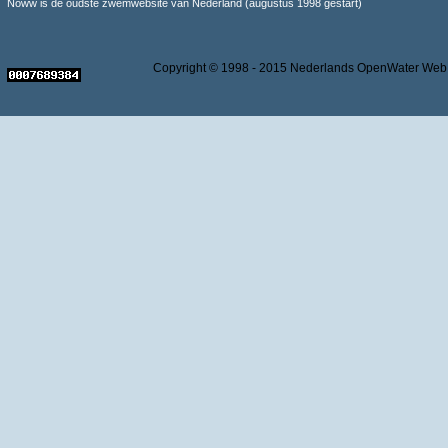
Noww is de oudste zwemwebsite van Nederland (augustus 1998 gestart)
Copyright © 1998 - 2015 Nederlands OpenWater