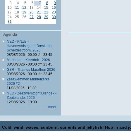
3
4
5
6
7
8
9
10
11
12
13
14
15
16
17
18
19
20
21
22
23
24
25
26
27
28
29
30
31
Agenda
NED - KNZB -
Havenwedstrijden Breskens,
Scheldestroom, 2026
08/08/2026 -
00:00
t/m
23:45
Mechelen - Keerdok - 2026
08/08/2026 -
00:00
t/m
23:45
GBR - Thames Marathon 2026
09/08/2026 -
00:00
t/m
23:45
Zeezwemmen Middelkerke
2026 #2
11/08/2026 - 19:30
NED - Zeezwemtocht Dishoek -
Zoutelande, 2026
12/08/2026 - 19:00
meer
Cold, wind, waves, sunburn, currents and jellyfish! Hop in and jo