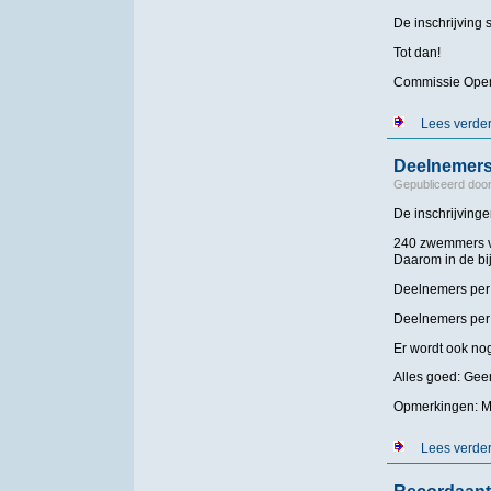
De inschrijving 
Tot dan!
Commissie Open
Lees verde
Deelnemersl
Gepubliceerd doo
De inschrijvinge
240 zwemmers va
Daarom in de bi
Deelnemers per 
Deelnemers per 
Er wordt ook no
Alles goed: Geen
Opmerkingen: Ma
Lees verde