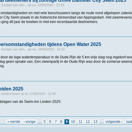
l deelnemers bij zonnige Univé Damster City Swim 2025
r
Gertjan van den...
op
zo, 22/06/2025 - 21:53
 omstandigheden en met vele toeschouwers langs de route vond afgelopen zaterda
r City Swim plaats in de historische binnenstad van Appingedam. Het zwemeven
en ging dit jaar de boeken in met een recordaantal deelnemers.
r
over Recordaantal deelnemers bij zonnige Univé Damster City Swim 2025
ersomstandigheden tijdens Open Water 2025
r
Gertjan van den...
op
wo, 18/06/2025 - 21:51
 door de lage watertemperatuur in de Oude Rijn de 5 km vrije slag nog ingekort wo
dag geen sprake van. Een zwempartij in de Oude Rijn was door de zomerse wee
ng.
r
over Zomerse weersomstandigheden tijdens Open Water 2025
eiden 2025
r
richard broer
op
di, 17/06/2025 - 11:05
itslagen van de Swim-inn Leiden 2025:
r
over Uitslagen Leiden 2025
« eerste
‹ vorige
…
5
6
7
8
9
10
11
12
13
…
volgende ›
laa