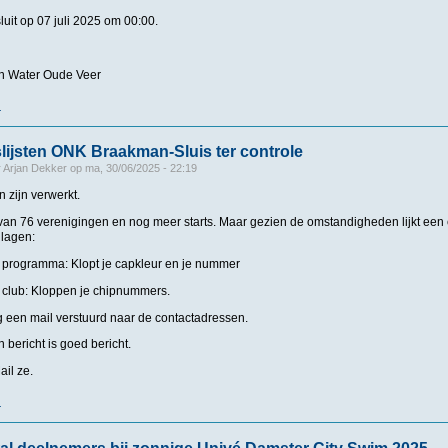
sluit op 07 juli 2025 om 00:00.
 Water Oude Veer
r
over Open Water Wedstrijd Anna Paulowna
ijsten ONK Braakman-Sluis ter controle
r
Arjan Dekker
op
ma, 30/06/2025 - 22:19
n zijn verwerkt.
n 76 verenigingen en nog meer starts. Maar gezien de omstandigheden lijkt een 
jlagen:
programma: Klopt je capkleur en je nummer
club: Kloppen je chipnummers.
g een mail verstuurd naar de contactadressen.
 bericht is goed bericht.
il ze.
r
over Deelnemerslijsten ONK Braakman-Sluis ter controle