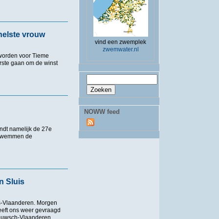
nelste vrouw
vind een zwemplek
zwemwater.nl
eworden voor Tieme
rste gaan om de winst
Zoekveld
Zoeken
 vrouw
NOWW feed
indt namelijk de 27e
t zwemmen de
 Sluis
s-Vlaanderen. Morgen
eeft ons weer gevraagd
eeuwsch-Vlaanderen.