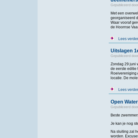
Gepubliceerd doo
Met een overwel
georganiseerd 
Waar vooraf ger
de Hoornse Vaar
Lees verde
Uitslagen 
Gepubliceerd doo
Zondag 29 juni w
de eerste editi
Roeivereniging 
locatie. De mole
Lees verde
Open Water
Gepubliceerd doo
Beste zwemmer
Je kan je nog s
Na sluiting zal
worden. Excuses