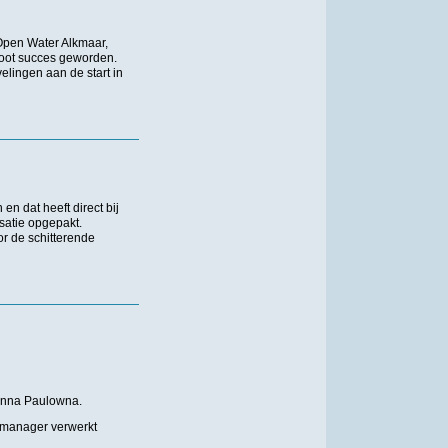
Open Water Alkmaar,
oot succes geworden.
lingen aan de start in
daantal deelnemers
n dat heeft direct bij
satie opgepakt.
r de schitterende
 Anna Paulowna.
tmanager verwerkt