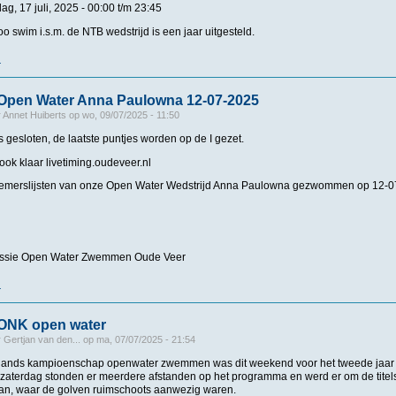
g, 17 juli, 2025 -
00:00
t/m
23:45
o swim i.s.m. de NTB wedstrijd is een jaar uitgesteld.
r
over KNZB/NTB - Bussloo swim afgelast
n Open Water Anna Paulowna 12-07-2025
r
Annet Huiberts
op
wo, 09/07/2025 - 11:50
is gesloten, de laatste puntjes worden op de I gezet.
 ook klaar livetiming.oudeveer.nl
lnemerslijsten van onze Open Water Wedstrijd Anna Paulowna gezwommen op 12-0
sie Open Water Zwemmen Oude Veer
r
over Startlijsten Open Water Anna Paulowna 12-07-2025
ONK open water
r
Gertjan van den...
op
ma, 07/07/2025 - 21:54
ands kampioenschap openwater zwemmen was dit weekend voor het tweede jaar o
zaterdag stonden er meerdere afstanden op het programma en werd er om de titels
n, waar de golven ruimschoots aanwezig waren.