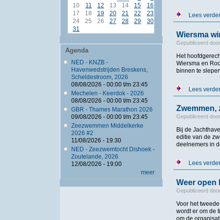
10
11
12
13
14
15
16
17
18
19
20
21
22
23
Lees verde
24
25
26
27
28
29
30
31
Wiersma wi
Gepubliceerd doo
Agenda
Het hoofdgerech
NED - KNZB -
Wiersma en Roos
Havenwedstrijden Breskens,
binnen te slepen
Scheldestroom, 2026
08/08/2026 -
00:00
t/m
23:45
Lees verde
Mechelen - Keerdok - 2026
08/08/2026 -
00:00
t/m
23:45
Zwemmen, z
GBR - Thames Marathon 2026
09/08/2026 -
00:00
t/m
23:45
Gepubliceerd doo
Zeezwemmen Middelkerke
Bij de Jachthave
2026 #2
editie van de z
11/08/2026 - 19:30
deelnemers in de
NED - Zeezwemtocht Dishoek -
Zoutelande, 2026
Lees verde
12/08/2026 - 19:00
meer
Weer open 
Gepubliceerd doo
Voor het tweed
wordt er om de 
om de organisat