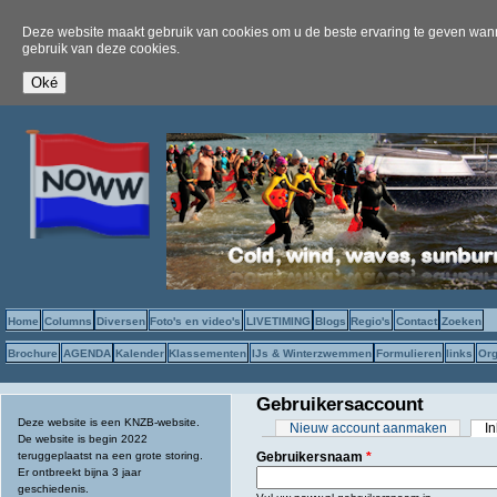
Deze website maakt gebruik van cookies om u de beste ervaring te geven wanne
gebruik van deze cookies.
Home
Columns
Diversen
Foto's en video's
LIVETIMING
Blogs
Regio's
Contact
Zoeken
Brochure
AGENDA
Kalender
Klassementen
IJs & Winterzwemmen
Formulieren
links
Org
Gebruikersaccount
Deze website is een KNZB-website.
Primaire tabs
Nieuw account aanmaken
I
De website is begin 2022
teruggeplaatst na een grote storing.
Gebruikersnaam
*
Er ontbreekt bijna 3 jaar
geschiedenis.