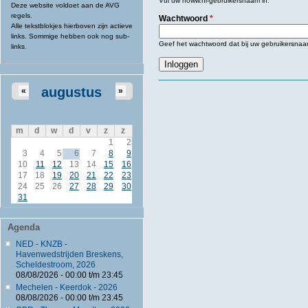
Vul uw noww.nl-gebruikersnaam in.
Deze website voldoet aan de AVG
regels.
Wachtwoord
*
Alle tekstblokjes hierboven zijn actieve
links. Sommige hebben ook nog sub-
Geef het wachtwoord dat bij uw gebruikersnaa
links.
augustus
«
»
m
d
w
d
v
z
z
1
2
3
4
5
6
7
8
9
10
11
12
13
14
15
16
17
18
19
20
21
22
23
24
25
26
27
28
29
30
31
Agenda
NED - KNZB -
Havenwedstrijden Breskens,
Scheldestroom, 2026
08/08/2026 -
00:00
t/m
23:45
Mechelen - Keerdok - 2026
08/08/2026 -
00:00
t/m
23:45