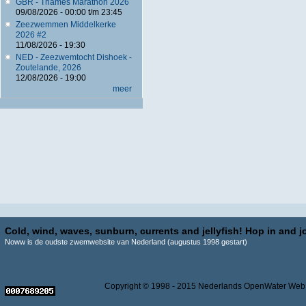
GBR - Thames Marathon 2026
09/08/2026 -
00:00
t/m
23:45
Zeezwemmen Middelkerke
2026 #2
11/08/2026 - 19:30
NED - Zeezwemtocht Dishoek -
Zoutelande, 2026
12/08/2026 - 19:00
meer
Cold, wind, waves, sunburn, currents and jellyfish! Hop in and jo
Noww is de oudste zwemwebsite van Nederland (augustus 1998 gestart)
Copyright © 1998 - 2015 Nederlands OpenWater