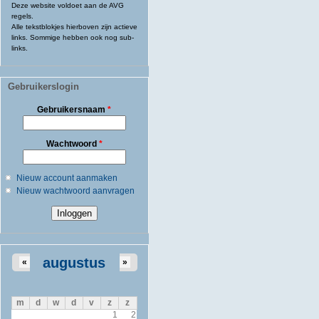
Deze website voldoet aan de AVG
regels.
Alle tekstblokjes hierboven zijn actieve
links. Sommige hebben ook nog sub-
links.
Gebruikerslogin
Gebruikersnaam
*
Wachtwoord
*
Nieuw account aanmaken
Nieuw wachtwoord aanvragen
augustus
«
»
m
d
w
d
v
z
z
1
2