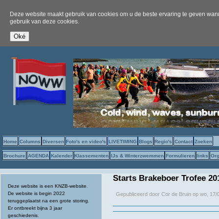
Deze website maakt gebruik van cookies om u de beste ervaring te geven wanne
gebruik van deze cookies.
Home
Columns
Diversen
Foto's en video's
LIVETIMING
Blogs
Regio's
Contact
Zoeken
Brochure
AGENDA
Kalender
Klassementen
IJs & Winterzwemmen
Formulieren
links
Org
Starts Brakeboer Trofee 20
Deze website is een KNZB-website.
De website is begin 2022
Gepubliceerd door
Cor de Bruin
op
wo, 17/
teruggeplaatst na een grote storing.
Er ontbreekt bijna 3 jaar
geschiedenis.