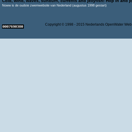
Cold, wind, waves, sunburn, currents and jellyfish! Hop in and jo
Noww is de oudste zwemwebsite van Nederland (augustus 1998 gestart)
Copyright © 1998 - 2015 Nederlands OpenWater