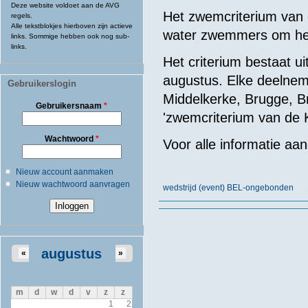
Deze website voldoet aan de AVG
Het zwemcriterium van 
regels.
Alle tekstblokjes hierboven zijn actieve
water zwemmers om he
links. Sommige hebben ook nog sub-
links.
Het criterium bestaat u
augustus. Elke deelnem
Gebruikerslogin
Middelkerke, Brugge, 
Gebruikersnaam
*
'zwemcriterium van de K
Wachtwoord
*
Voor alle informatie a
Nieuw account aanmaken
Nieuw wachtwoord aanvragen
wedstrijd (event) BEL-ongebonden
augustus
«
»
m
d
w
d
v
z
z
1
2