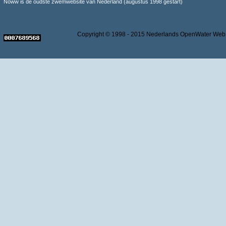
Noww is de oudste zwemwebsite van Nederland (augustus 1998 gestart)
Copyright © 1998 - 2015 Nederlands OpenWater