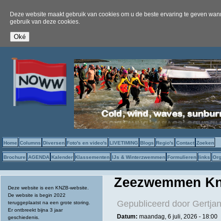
Deze website maakt gebruik van cookies om u de beste ervaring te geven wanne
gebruik van deze cookies.
Home
Columns
Diversen
Foto's en video's
LIVETIMING
Blogs
Regio's
Contact
Zoeken
Brochure
AGENDA
Kalender
Klassementen
IJs & Winterzwemmen
Formulieren
links
Org
Zeezwemmen Kno
Deze website is een KNZB-website.
De website is begin 2022
Gepubliceerd door
Gertjan
teruggeplaatst na een grote storing.
Er ontbreekt bijna 3 jaar
Datum:
maandag, 6 juli, 2026 - 18:00
geschiedenis.