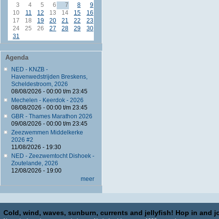
3
4
5
6
7
8
9
10
11
12
13
14
15
16
17
18
19
20
21
22
23
24
25
26
27
28
29
30
31
Agenda
NED - KNZB -
Havenwedstrijden Breskens,
Scheldestroom, 2026
08/08/2026 -
00:00
t/m
23:45
Mechelen - Keerdok - 2026
08/08/2026 -
00:00
t/m
23:45
GBR - Thames Marathon 2026
09/08/2026 -
00:00
t/m
23:45
Zeezwemmen Middelkerke
2026 #2
11/08/2026 - 19:30
NED - Zeezwemtocht Dishoek -
Zoutelande, 2026
12/08/2026 - 19:00
meer
Cold, wind, waves, sunburn, currents and jellyfish! Hop in and jo