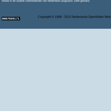
Noww is de oudste zwemwebsite van Nederland (augustus 1998 gestart)
Copyright © 1998 - 2015 Nederlands OpenWater