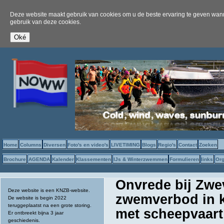
Deze website maakt gebruik van cookies om u de beste ervaring te geven wanne
gebruik van deze cookies.
Home
Columns
Diversen
Foto's en video's
LIVETIMING
Blogs
Regio's
Contact
Zoeken
Brochure
AGENDA
Kalender
Klassementen
IJs & Winterzwemmen
Formulieren
links
Org
Onvrede bij Zwe
Deze website is een KNZB-website.
zwemverbod in ka
De website is begin 2022
teruggeplaatst na een grote storing.
met scheepvaart
Er ontbreekt bijna 3 jaar
geschiedenis.