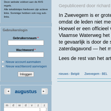
Deze website voldoet aan de AVG
Gepubliceerd door
richard
regels.
Alle tekstblokjes hierboven zijn actieve
links. Sommige hebben ook nog sub-
In Zwevegem is er grote
links.
omdat de leden niet me
Hoewel er een officiee
Gebruikerslogin
Vlaamse Waterweg het v
Gebruikersnaam
*
te gevaarlijk is door d
zaterdagavond — het mo
Wachtwoord
*
Lees de rest van het art
Nieuw account aanmaken
Nieuw wachtwoord aanvragen
nieuws - België
Zwevegem - BEL
augustus
«
»
m
d
w
d
v
z
z
1
2