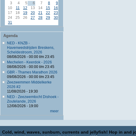
3
4
5
6
7
8
9
10
11
12
13
14
15
16
17
18
19
20
21
22
23
24
25
26
27
28
29
30
31
Agenda
NED - KNZB -
Havenwedstrijden Breskens,
Scheldestroom, 2026
08/08/2026 -
00:00
t/m
23:45
Mechelen - Keerdok - 2026
08/08/2026 -
00:00
t/m
23:45
GBR - Thames Marathon 2026
09/08/2026 -
00:00
t/m
23:45
Zeezwemmen Middelkerke
2026 #2
11/08/2026 - 19:30
NED - Zeezwemtocht Dishoek -
Zoutelande, 2026
12/08/2026 - 19:00
meer
Cold, wind, waves, sunburn, currents and jellyfish! Hop in and jo