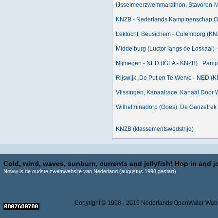
IJsselmeerzwemmarathon, Stavoren-
KNZB - Nederlands Kampioenschap 
Lektocht, Beusichem - Culemborg (KN
Middelburg (Luctor langs de Loskaai)
Nijmegen - NED (IGLA - KNZB)
Pampu
Rijswijk, De Put en Te Werve - NED (
Vlissingen, Kanaalrace, Kanaal Door
Wilhelminadorp (Goes), De Ganzetrek
KNZB (klassementswedstrijd)
Cold, wind, waves, sunburn, currents and jellyfish! Hop in and jo
Noww is de oudste zwemwebsite van Nederland (augustus 1998 gestart)
Copyright © 1998 - 2015 Nederlands OpenWater