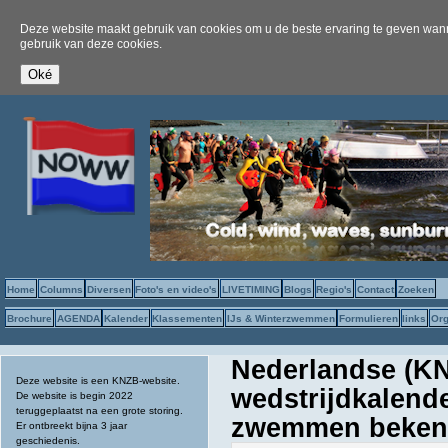
Deze website maakt gebruik van cookies om u de beste ervaring te geven wanne
gebruik van deze cookies.
Home
Columns
Diversen
Foto's en video's
LIVETIMING
Blogs
Regio's
Contact
Zoeken
Brochure
AGENDA
Kalender
Klassementen
IJs & Winterzwemmen
Formulieren
links
Org
Nederlandse (KN
Deze website is een KNZB-website.
wedstrijdkalend
De website is begin 2022
teruggeplaatst na een grote storing.
zwemmen beke
Er ontbreekt bijna 3 jaar
geschiedenis.