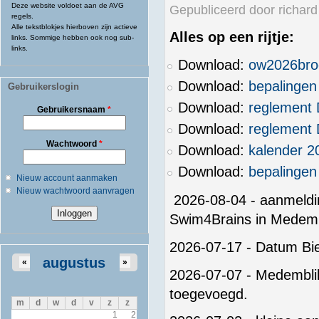
Deze website voldoet aan de AVG
Gepubliceerd door
richard
regels.
Alle tekstblokjes hierboven zijn actieve
Alles op een rijtje:
links. Sommige hebben ook nog sub-
links.
Download:
ow2026bro
Download:
bepalingen
Gebruikerslogin
Download:
reglement
Gebruikersnaam
*
Download:
reglement
Wachtwoord
*
Download:
kalender 2
Download:
bepalinge
Nieuw account aanmaken
Nieuw wachtwoord aanvragen
2026-08-04 - aanmeldi
Swim4Brains in Medemb
2026-07-17 - Datum Bi
augustus
«
»
2026-07-07 - Medemblik 
toegevoegd.
m
d
w
d
v
z
z
1
2