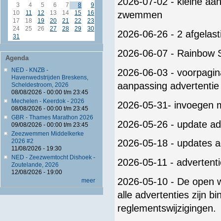
2026-07-02 - kleine aa
3
4
5
6
7
8
9
10
11
12
13
14
15
16
zwemmen
17
18
19
20
21
22
23
24
25
26
27
28
29
30
2026-06-26 - 2 afgelast
31
2026-06-07 - Rainbow 
Agenda
NED - KNZB -
2026-06-03 - voorpagi
Havenwedstrijden Breskens,
aanpassing advertentie
Scheldestroom, 2026
08/08/2026 -
00:00
t/m
23:45
Mechelen - Keerdok - 2026
2026-05-31- invoegen m
08/08/2026 -
00:00
t/m
23:45
GBR - Thames Marathon 2026
2026-05-26 - update a
09/08/2026 -
00:00
t/m
23:45
Zeezwemmen Middelkerke
2026 #2
2026-05-18 - updates a
11/08/2026 - 19:30
NED - Zeezwemtocht Dishoek -
2026-05-11 - adverten
Zoutelande, 2026
12/08/2026 - 19:00
2026-05-10 - De open wa
meer
alle advertenties zijn b
reglementswijzigingen.