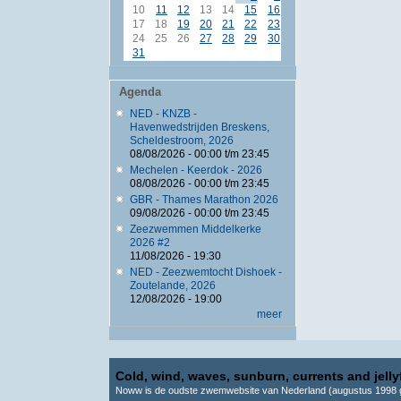
10
11
12
13
14
15
16
17
18
19
20
21
22
23
24
25
26
27
28
29
30
31
Agenda
NED - KNZB -
Havenwedstrijden Breskens,
Scheldestroom, 2026
08/08/2026 -
00:00
t/m
23:45
Mechelen - Keerdok - 2026
08/08/2026 -
00:00
t/m
23:45
GBR - Thames Marathon 2026
09/08/2026 -
00:00
t/m
23:45
Zeezwemmen Middelkerke
2026 #2
11/08/2026 - 19:30
NED - Zeezwemtocht Dishoek -
Zoutelande, 2026
12/08/2026 - 19:00
meer
Cold, wind, waves, sunburn, currents and jellyf
Noww is de oudste zwemwebsite van Nederland (augustus 1998 g