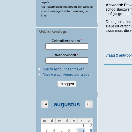
regels.
Antwoord:
De vr
Alle tekstblokjes hierboven zijn actieve
schoolslagzwem
links. Sommige hebben ook nog sub-
leeftijdsgroepen
links.
De organisaties 
zie je dit versc
zwemmers die vr
Gebruikerslogin
Gebruikersnaam
*
Wachtwoord
*
vraag & antwoo
Nieuw account aanmaken
Nieuw wachtwoord aanvragen
augustus
«
»
m
d
w
d
v
z
z
1
2
3
4
5
6
7
8
9