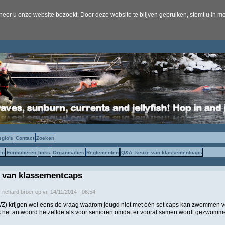
er u onze website bezoekt. Door deze website te blijven gebruiken, stemt u in me
egio's
Contact
Zoeken
en
Formulieren
links
Organisaties
Reglementen
Q&A: keuze van klassementcaps
 van klassementcaps
r
richard broer
op
vr, 14/11/2014 - 06:54
) krijgen wel eens de vraag waarom jeugd niet met één set caps kan zwemmen vo
is het antwoord hetzelfde als voor senioren omdat er vooral samen wordt gezwom