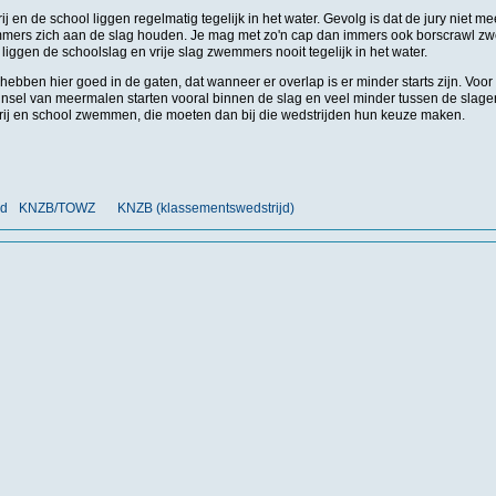
ij en de school liggen regelmatig tegelijk in het water. Gevolg is dat de jury niet m
mers zich aan de slag houden. Je mag met zo'n cap dan immers ook borscrawl 
 liggen de schoolslag en vrije slag zwemmers nooit tegelijk in het water.
hebben hier goed in de gaten, dat wanneer er overlap is er minder starts zijn. Voo
hijnsel van meermalen starten vooral binnen de slag en veel minder tussen de sla
ij en school zwemmen, die moeten dan bij die wedstrijden hun keuze maken.
rd
KNZB/TOWZ
KNZB (klassementswedstrijd)