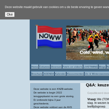
Deze website maakt gebruik van cookies om u de beste ervaring te geven wanne
Home
Columns
Diversen
Foto's en video's
LIVETIMING
Blogs
R
Brochure
AGENDA
Kalender
Klassementen
IJs & Winterzwemm
Q&A: keuze
Deze website is een KNZB-website.
De website is begin 2022
Gepubliceerd doo
teruggeplaatst na een grote storing.
Vraag:
We (TOWZ
Er ontbreekt bijna 3 jaar
slag. In wezen 
geschiedenis.
leeftijdsgroep.
Deze website voldoet aan de AVG