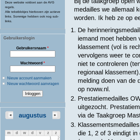
Bij de taakgroep open
Deze website voldoet aan de AVG
regels.
medailles we allemaal k
Alle tekstblokjes hierboven zijn actieve
worden. Ik heb ze op een
links. Sommige hebben ook nog sub-
links.
De herinneringsmedail
iemand moet hebben vo
Gebruikerslogin
klassement (vol is rec
Gebruikersnaam
*
vervolgens weer te con
niet te controleren (te
Wachtwoord
*
regionaal klassement)
Nieuw account aanmaken
melding doen van de d
Nieuw wachtwoord aanvragen
op noww.nl.
Prestatiemedailles OW
uitgezocht. Prestatie
augustus
via de Taakgroep Mast
«
»
Klassementsmedailles 
die 1, 2 of 3 eindigt 
m
d
w
d
v
z
z
1
2