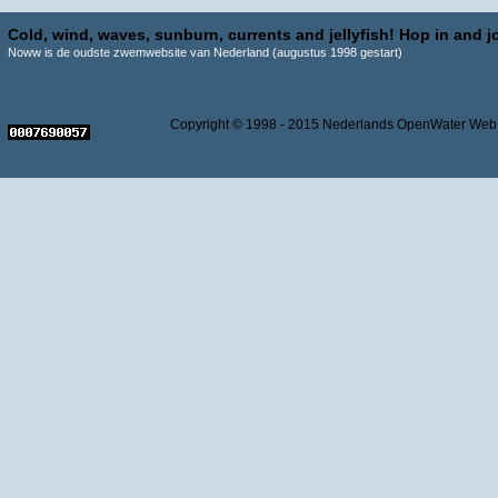
Cold, wind, waves, sunburn, currents and jellyfish! Hop in and jo
Noww is de oudste zwemwebsite van Nederland (augustus 1998 gestart)
Copyright © 1998 - 2015 Nederlands OpenWater