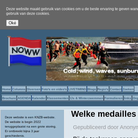
Deze website maakt gebruik van cookies om u de beste ervaring te geven wanne
gebruik van deze cookies.
Home
Columns
Diversen
Foto's en video's
LIVETIMING
Blogs
Regio's
Contact
Zoeken
Brochure
AGENDA
Kalender
Klassementen
IJs & Winterzwemmen
Formulieren
links
Org
Welke medailles
Deze website is een KNZB-website.
De website is begin 2022
Gepubliceerd door
Anonym
teruggeplaatst na een grote storing.
Er ontbreekt bijna 3 jaar
geschiedenis.