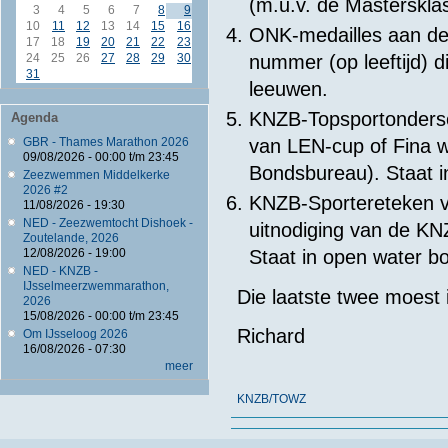
(m.u.v. de Masterskla
3
4
5
6
7
8
9
10
11
12
13
14
15
16
ONK-medailles aan d
17
18
19
20
21
22
23
24
25
26
27
28
29
30
nummer (op leeftijd) d
31
leeuwen.
KNZB-Topsportondersch
Agenda
van LEN-cup of Fina w
GBR - Thames Marathon 2026
09/08/2026 -
00:00
t/m
23:45
Bondsbureau). Staat i
Zeezwemmen Middelkerke
2026 #2
KNZB-Sportereteken vo
11/08/2026 - 19:30
NED - Zeezwemtocht Dishoek -
uitnodiging van de KN
Zoutelande, 2026
Staat in open water bo
12/08/2026 - 19:00
NED - KNZB -
IJsselmeerzwemmarathon,
Die laatste twee moest
2026
15/08/2026 -
00:00
t/m
23:45
Richard
Om IJsseloog 2026
16/08/2026 - 07:30
meer
KNZB/TOWZ