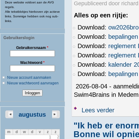
Gepubliceerd door
richard
Deze website voldoet aan de AVG
regels.
Alle tekstblokjes hierboven zijn actieve
Alles op een rijtje:
links. Sommige hebben ook nog sub-
links.
Download:
ow2026bro
Download:
bepalingen
Gebruikerslogin
Download:
reglement
Gebruikersnaam
*
Download:
reglement
Wachtwoord
*
Download:
kalender 2
Download:
bepalinge
Nieuw account aanmaken
Nieuw wachtwoord aanvragen
2026-08-04 - aanmeldi
Swim4Brains in Medemb
over Nederlan
Lees verder
augustus
«
»
"Ik heb er enorm
m
d
w
d
v
z
z
Bonne wil opni
1
2