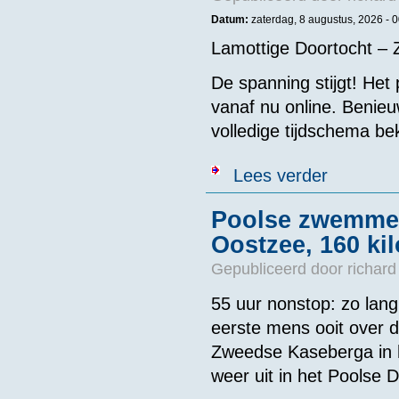
Datum:
zaterdag, 8 augustus, 2026 -
0
Lamottige Doortocht – 
De spanning stijgt! Het
vanaf nu online. Benieu
volledige tijdschema bek
over Mechelen
Lees verder
Poolse zwemmer
Oostzee, 160 ki
Gepubliceerd door
richard
55 uur nonstop: zo lan
eerste mens ooit over 
Zweedse Kaseberga in h
weer uit in het Poolse 