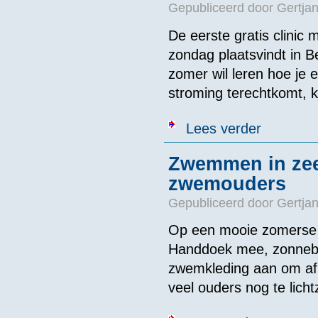
Gepubliceerd door
Gertjan
De eerste gratis clini
zondag plaatsvindt in B
zomer wil leren hoe je 
stroming
terechtkomt
,
over Populaire
Lees verder
Zwemmen in zee 
zwemouders
Gepubliceerd door
Gertjan
Op een mooie zomerse d
Handdoek mee, zonnebra
zwemkleding aan om af e
veel ouders nog te lic