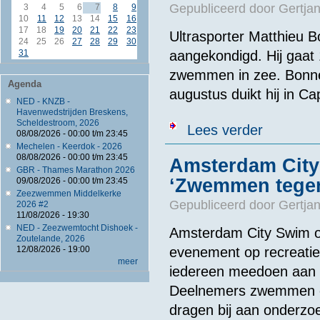
Gepubliceerd door
Gertjan
3
4
5
6
7
8
9
10
11
12
13
14
15
16
17
18
19
20
21
22
23
Ultrasporter Matthieu 
24
25
26
27
28
29
30
31
aangekondigd. Hij gaat 
zwemmen in zee. Bonne 
Agenda
augustus duikt hij in Ca
NED - KNZB -
Havenwedstrijden Breskens,
Scheldestroom, 2026
over "Ik heb e
Lees verder
08/08/2026 -
00:00
t/m
23:45
Mechelen - Keerdok - 2026
08/08/2026 -
00:00
t/m
23:45
Amsterdam City
GBR - Thames Marathon 2026
‘Zwemmen tege
09/08/2026 -
00:00
t/m
23:45
Zeezwemmen Middelkerke
Gepubliceerd door
Gertjan
2026 #2
11/08/2026 - 19:30
NED - Zeezwemtocht Dishoek -
Amsterdam City Swim o
Zoutelande, 2026
evenement op recreatie
12/08/2026 - 19:00
meer
iedereen meedoen aan ee
Deelnemers zwemmen on
dragen bij aan onderzo