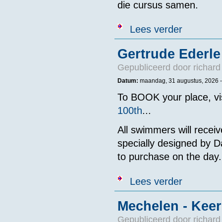
die cursus samen.
over "Pittig, 
Lees verder
Gertrude Ederle
Gepubliceerd door
richard
Datum:
maandag, 31 augustus, 2026 
To BOOK your place, vi
100th
...
All swimmers will rece
specially designed by Da
to purchase on the day.
over Gertrude 
Lees verder
Mechelen - Keer
Gepubliceerd door
richard