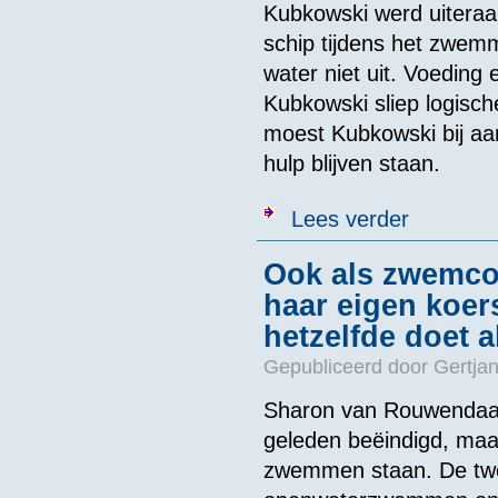
Kubkowski werd uiteraa
schip tijdens het zwem
water niet uit. Voeding
Kubkowski sliep logische
moest Kubkowski bij aa
hulp blijven staan.
over Poolse z
Lees verder
Ook als zwemco
haar eigen koers:
hetzelfde doet a
Gepubliceerd door
Gertjan
Sharon van Rouwendaal 
geleden beëindigd, maar
zwemmen staan. De tw