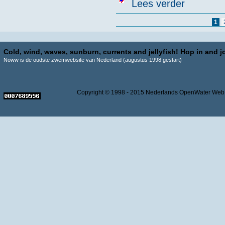
over Zwemmen 
Lees verder
Pagina's
1
Cold, wind, waves, sunburn, currents and jellyfish! Hop in and jo
Noww is de oudste zwemwebsite van Nederland (augustus 1998 gestart)
Copyright © 1998 - 2015 Nederlands OpenWater