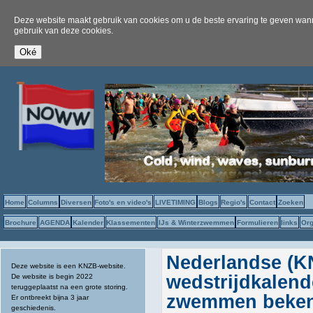
Deze website maakt gebruik van cookies om u de beste ervaring te geven wanne
gebruik van deze cookies.
Home
Columns
Diversen
Foto's en video's
LIVETIMING
Blogs
Regio's
Contact
Zoeken
Brochure
AGENDA
Kalender
Klassementen
IJs & Winterzwemmen
Formulieren
links
Org
Nederlandse (K
Deze website is een KNZB-website.
wedstrijdkalend
De website is begin 2022
teruggeplaatst na een grote storing.
zwemmen beke
Er ontbreekt bijna 3 jaar
geschiedenis.