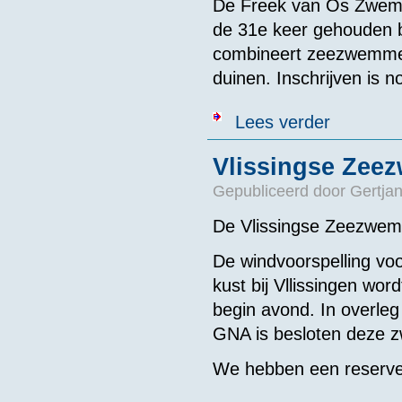
De Freek van Os Zweml
de 31e keer gehouden 
combineert zeezwemmen
duinen. Inschrijven is n
over Freek va
Lees verder
Vlissingse Zeez
Gepubliceerd door
Gertjan
De Vlissingse Zeezwemr
De windvoorspelling voor
kust bij Vllissingen wo
begin avond. In overle
GNA is besloten deze z
We hebben een reserve