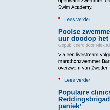
openwaterzwemmen ontwi
Swim Academy.
over Ook als z
Lees verder
doet als een a
Poolse zwemmer 
uur doodop het
Gepubliceerd door
Niek Kl
Via een livestream vol
marathonzwemmer Bartl
overzwom van Zweden 
over Poolse zw
Lees verder
Populaire clini
Reddingsbrigade
paniek’