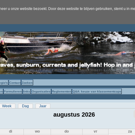
er u onze website bezoekt. Door deze website te blijven gebruiken, stemt u in me
egio's
Contact
Zoeken
en
Formulieren
links
Organisaties
Reglementen
Q&A: keuze van klassementcaps
s
eve tabblad)
Week
Dag
Jaar
augustus 2026
di
wo
do
vr
za