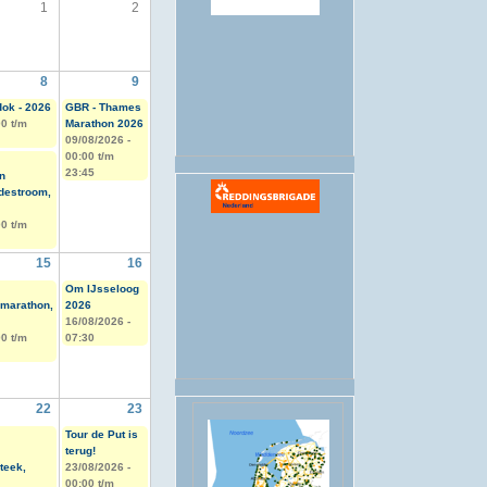
1
2
.
8
9
dok - 2026
GBR - Thames
00
t/m
Marathon 2026
09/08/2026 -
00:00
t/m
23:45
n
destroom,
00
t/m
15
16
Om IJsseloog
marathon,
2026
16/08/2026 -
00
t/m
07:30
22
23
Tour de Put is
terug!
teek,
23/08/2026 -
00:00
t/m