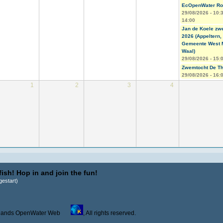
EcOpenWater Rob
29/08/2026 -
10:
14:00
Jan de Koele zw
2026 (Appeltern,
Gemeente West 
Waal)
29/08/2026 - 15:
Zwemtocht De Th
29/08/2026 - 16:
1
2
3
4
ish! Hop in and join the fun!
estart)
derlands OpenWater Web
, All rights reserved.