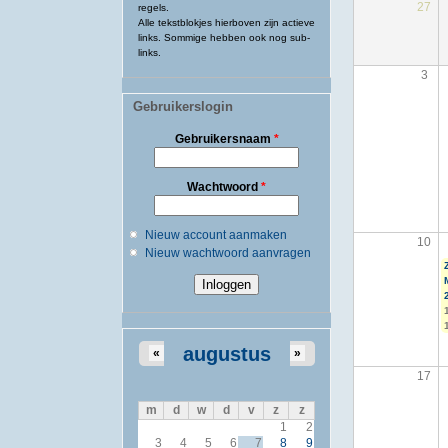
27
regels.
Alle tekstblokjes hierboven zijn actieve
links. Sommige hebben ook nog sub-
links.
3
Gebruikerslogin
Gebruikersnaam
*
Wachtwoord
*
Nieuw account aanmaken
10
Nieuw wachtwoord aanvragen
augustus
«
»
17
m
d
w
d
v
z
z
1
2
3
4
5
6
7
8
9