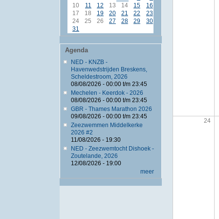
10
11
12
13
14
15
16
17
18
19
20
21
22
23
24
25
26
27
28
29
30
31
Agenda
NED - KNZB -
Havenwedstrijden Breskens,
Scheldestroom, 2026
08/08/2026 -
00:00
t/m
23:45
Mechelen - Keerdok - 2026
08/08/2026 -
00:00
t/m
23:45
GBR - Thames Marathon 2026
09/08/2026 -
00:00
t/m
23:45
24
Zeezwemmen Middelkerke
2026 #2
11/08/2026 - 19:30
NED - Zeezwemtocht Dishoek -
Zoutelande, 2026
12/08/2026 - 19:00
meer