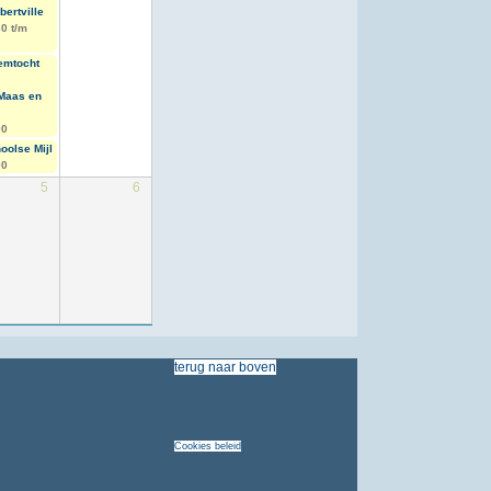
ertville
30
t/m
emtocht
Maas en
00
oolse Mijl
00
5
6
terug
naar
boven
Cookies
beleid