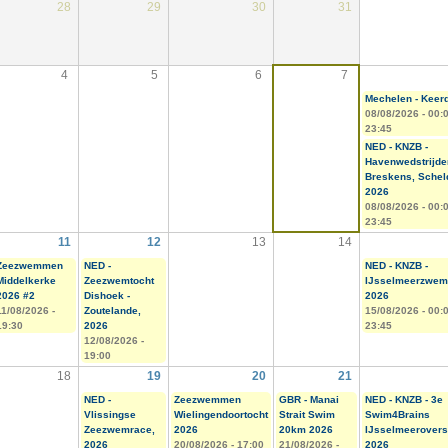
28
29
30
31
4
5
6
7
Mechelen - Keer
08/08/2026 -
00:
23:45
NED - KNZB -
Havenwedstrijde
Breskens, Schel
2026
08/08/2026 -
00:
23:45
11
12
13
14
Zeezwemmen
NED -
NED - KNZB -
Middelkerke
Zeezwemtocht
IJsselmeerzwem
2026 #2
Dishoek -
2026
11/08/2026 -
Zoutelande,
15/08/2026 -
00:
19:30
2026
23:45
12/08/2026 -
19:00
18
19
20
21
NED -
Zeezwemmen
GBR - Manai
NED - KNZB - 3e
Vlissingse
Wielingendoortocht
Strait Swim
Swim4Brains
Zeezwemrace,
2026
20km 2026
IJsselmeerovers
2026
20/08/2026 - 17:00
21/08/2026 -
2026