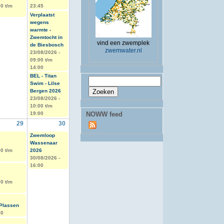
00
t/m
23:45
Verplaatst
wegens
warmte -
Zwemtocht in
vind een zwemplek
de Biesbosch
zwemwater.nl
23/08/2026 -
09:00
t/m
14:00
BEL - Titan
Zoekveld
Zoeken
Swim - Lilse
Bergen 2026
23/08/2026 -
10:00
t/m
19:00
NOWW feed
29
30
Zwemloop
Wassenaar
00
t/m
2026
30/08/2026 -
16:00
00
t/m
Plassen
00