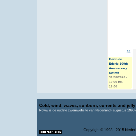
31
Gertrude
Ederle 100th
Anniversary
Swim!!
31/08/2026 -
10:00
t/m
16:00
Cold, wind, waves, sunburn, currents and jellyf
Noww is de oudste zwemwebsite van Nederland (augustus 1998 g
Copyright © 1998 - 2015 Ne