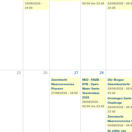
19/08/2026 -
00:00
t/m
23:45
22/08/2026 -
00:
19:00
23:45
25
26
27
28
Zwemtocht
NED - KNZB -
26e Brugse
Maarsseveense
NTB - Open
Zwemdoortocht
Plassen
Water Swim
29/08/2026 -
00:
27/08/2026 - 18:00
Veenendaal,
23:45
2026
Groningen Swim
28/08/2026 -
Challenge
00:00
t/m
23:45
29/08/2026 -
00:
23:45
Zwemtocht
Maarsseveense 
29/08/2026 - 09:
4e editie van