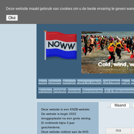
Deze website maakt gebruik van cookies om u de beste ervaring te geven wanne
Home
Columns
Diversen
Foto's en video's
LIVETIMING
Blogs
R
Brochure
AGENDA
Kalender
Klassementen
IJs & Winterzwemm
Primaire tab
Maand
(acti
Deze website is een KNZB-website.
De website is begin 2022
teruggeplaatst na een grote storing.
Er ontbreekt bijna 3 jaar
geschiedenis.
ma
Deze website voldoet aan de AVG