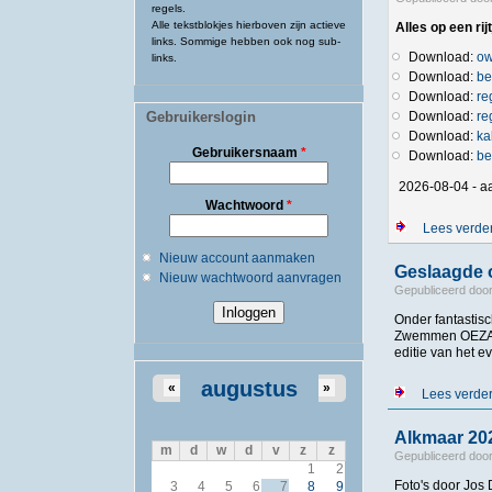
regels.
Alle tekstblokjes hierboven zijn actieve
Alles op een rijt
links. Sommige hebben ook nog sub-
Download:
ow
links.
Download:
be
Download:
re
Gebruikerslogin
Download:
re
Download:
ka
Gebruikersnaam
*
Download:
be
2026-08-04 - a
Wachtwoord
*
Lees verde
Nieuw account aanmaken
Geslaagde o
Nieuw wachtwoord aanvragen
Gepubliceerd doo
Onder fantastis
Zwemmen OEZA pl
editie van het e
augustus
«
»
Lees verde
Alkmaar 202
m
d
w
d
v
z
z
Gepubliceerd doo
1
2
Foto's door Jos
3
4
5
6
7
8
9