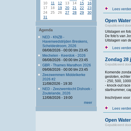
10
11
12
13
14
15
16
17
18
19
20
21
22
23
Lees verde
24
25
26
27
28
29
30
31
Open Water 
Gepubliceerd doo
Agenda
Uitslagen en fo
De foto's van Jo
NED - KNZB -
Uitslagen van d
Havenwedstrijden Breskens,
Scheldestroom, 2026
Lees verde
08/08/2026 -
00:00
t/m
23:45
Mechelen - Keerdok - 2026
Zondag 28 j
08/08/2026 -
00:00
t/m
23:45
Gepubliceerd doo
GBR - Thames Marathon 2026
09/08/2026 -
00:00
t/m
23:45
Komende zondag 
Zeezwemmen Middelkerke
gesloten, echter
2026 #2
- 250, 500, 1000
11/08/2026 - 19:30
- knock-out race
NED - Zeezwemtocht Dishoek -
startnummer, c
Zoutelande, 2026
Inschrijven voor
12/08/2026 - 19:00
meer
Lees verde
Open Water 
Gepubliceerd doo