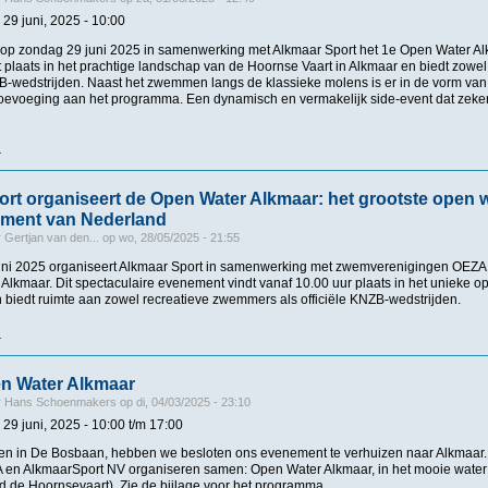
29 juni, 2025 - 10:00
 op zondag 29 juni 2025 in samenwerking met Alkmaar Sport het 1e Open Water Alk
plaats in het prachtige landschap van de Hoornse Vaart in Alkmaar en biedt zowel
NZB-wedstrijden. Naast het zwemmen langs de klassieke molens is er in de vorm v
 toevoeging aan het programma. Een dynamisch en vermakelijk side-event dat zeke
r
over 1e Open Water Alkmaar | zondag 29 juni 2025
rt organiseert de Open Water Alkmaar: het grootste open 
ment van Nederland
r
Gertjan van den...
op
wo, 28/05/2025 - 21:55
ni 2025 organiseert Alkmaar Sport in samenwerking met zwemverenigingen OEZA 
Alkmaar. Dit spectaculaire evenement vindt vanaf 10.00 uur plaats in het unieke o
 biedt ruimte aan zowel recreatieve zwemmers als officiële KNZB-wedstrijden.
r
over Alkmaar Sport organiseert de Open Water Alkmaar: het grootste open wate
n Water Alkmaar
r
Hans Schoenmakers
op
di, 04/03/2025 - 23:10
 29 juni, 2025 -
10:00
t/m
17:00
en in De Bosbaan, hebben we besloten ons evenement te verhuizen naar Alkmaar.
n AlkmaarSport NV organiseren samen: Open Water Alkmaar, in het mooie water
d de Hoornsevaart). Zie de bijlage voor het programma.