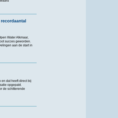
 Waard
 recordaantal
Open Water Alkmaar,
oot succes geworden.
lingen aan de start in
daantal deelnemers
n dat heeft direct bij
satie opgepakt.
r de schitterende