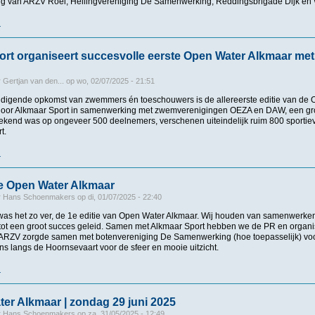
g van ARZV Roei, Hellingvereniging De Samenwerking, Reddingsbrigade Dijk en
r
over Open Water Alkmaar
rt organiseert succesvolle eerste Open Water Alkmaar met
r
Gertjan van den...
op
wo, 02/07/2025 - 21:51
digende opkomst van zwemmers én toeschouwers is de allereerste editie van de 
door Alkmaar Sport in samenwerking met zwemverenigingen OEZA en DAW, een gr
ekend was op ongeveer 500 deelnemers, verschenen uiteindelijk ruim 800 sportieve
t.
r
over Alkmaar Sport organiseert succesvolle eerste Open Water Alkmaar met recor
1e Open Water Alkmaar
r
Hans Schoenmakers
op
di, 01/07/2025 - 22:40
as het zo ver, de 1e editie van Open Water Alkmaar. Wij houden van samenwerken e
e tot een groot succes geleid. Samen met Alkmaar Sport hebben we de PR en organi
ARZV zorgde samen met botenvereniging De Samenwerking (hoe toepasselijk) voo
ns langs de Hoornsevaart voor de sfeer en mooie uitzicht.
r
over Uitslagen 1e Open Water Alkmaar
er Alkmaar | zondag 29 juni 2025
r
Hans Schoenmakers
op
za, 31/05/2025 - 12:49