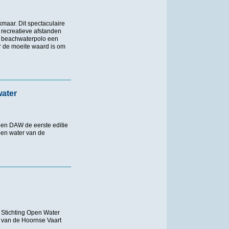
maar. Dit spectaculaire
 recreatieve afstanden
an beachwaterpolo een
r de moeite waard is om
water
en DAW de eerste editie
pen water van de
r zwemevenement van Nederland
 Stichting Open Water
 van de Hoornse Vaart