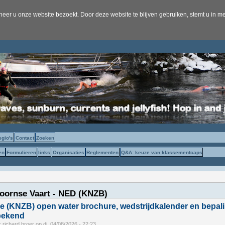
er u onze website bezoekt. Door deze website te blijven gebruiken, stemt u in me
egio's
Contact
Zoeken
en
Formulieren
links
Organisaties
Reglementen
Q&A: keuze van klassementcaps
oornse Vaart - NED (KNZB)
e (KNZB) open water brochure, wedstrijdkalender en bepal
ekend
r
richard broer
op
di, 04/08/2026 - 22:23