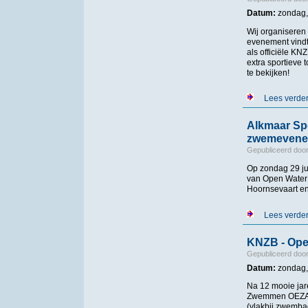
Datum:
zondag, 
Wij organiseren
evenement vindt 
als officiële K
extra sportieve
te bekijken!
Lees verde
Alkmaar Spo
zwemevene
Gepubliceerd doo
Op zondag 29 ju
van Open Water 
Hoornsevaart en
Lees verde
KNZB - Ope
Gepubliceerd doo
Datum:
zondag,
Na 12 mooie jar
Zwemmen OEZA e
(vlakbij zwemba