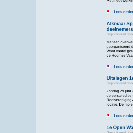
Met medewerkin
Lees verde
Alkmaar Spo
deelnemers
Gepubliceerd doo
Met een overwel
georganiseerd 
Waar vooraf ger
de Hoornse Vaar
Lees verde
Uitslagen 
Gepubliceerd doo
Zondag 29 juni w
de eerste editi
Roeivereniging 
locatie. De mole
Lees verde
1e Open Wat
Gepubliceerd doo