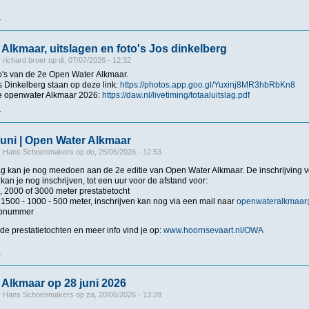
r
over Alkmaar 2026 - Fotoreportage van Jos Dinkelberg
Alkmaar, uitslagen en foto's Jos dinkelberg
r
richard broer
op
di, 07/07/2026 - 12:32
to's van de 2e Open Water Alkmaar.
s Dinkelberg staan op deze link:
https://photos.app.goo.gl/Yuxinj8MR3hbRbKn8
e openwater Alkmaar 2026:
https://daw.nl/livetiming/totaaluitslag.pdf
r
over Open Water Alkmaar, uitslagen en foto's Jos dinkelberg
uni | Open Water Alkmaar
r
Hans Schoenmakers
op
do, 25/06/2026 - 12:53
kan je nog meedoen aan de 2e editie van Open Water Alkmaar. De inschrijving vo
 kan je nog inschrijven, tot een uur voor de afstand voor:
, 2000 of 3000 meter prestatietocht
 1500 - 1000 - 500 meter, inschrijven kan nog via een mail naar
openwateralkmaar
apnummer
 de prestatietochten en meer info vind je op:
www.hoornsevaart.nl/OWA
r
over Zondag 28 juni | Open Water Alkmaar
Alkmaar op 28 juni 2026
r
Hans Schoenmakers
op
za, 20/06/2026 - 13:28