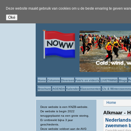
Deze website maakt gebruik van cookies om u de beste ervaring te geven wanne
Home
Columns
Diversen
Foto's en video's
LIVETIMING
Blogs
R
Brochure
AGENDA
Kalender
Klassementen
IJs & Winterzwemm
U bent hier
Home
Deze website is een KNZB-website.
De website is begin 2022
Alkmaar - H
teruggeplaatst na een grote storing.
Nederlands
Er ontbreekt bijna 3 jaar
geschiedenis.
zwemmen b
Deze website voldoet aan de AVG
Gepubliceerd doo