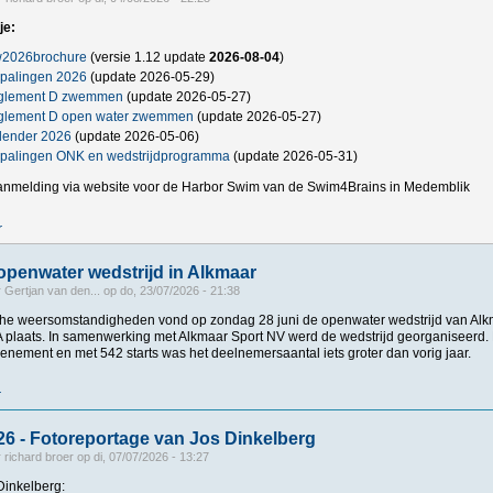
je:
2026brochure
(versie 1.12 update
2026-08-04
)
palingen 2026
(update 2026-05-29)
glement D zwemmen
(update 2026-05-27)
glement D open water zwemmen
(update 2026-05-27)
lender 2026
(update 2026-05-06)
palingen ONK en wedstrijdprogramma
(update 2026-05-31)
anmelding via website voor de Harbor Swim van de Swim4Brains in Medemblik
r
over Nederlandse (KNZB) open water brochure, wedstrijdkalender en bepaling
penwater wedstrijd in Alkmaar
r
Gertjan van den...
op
do, 23/07/2026 - 21:38
che weersomstandigheden vond op zondag 28 juni de openwater wedstrijd van
Alk
aats. In samenwerking met Alkmaar Sport NV werd de wedstrijd georganiseerd.
venement en met 542 starts was het deelnemersaantal iets groter dan vorig jaar.
r
over Geslaagde openwater wedstrijd in Alkmaar
6 - Fotoreportage van Jos Dinkelberg
r
richard broer
op
di, 07/07/2026 - 13:27
 Dinkelberg: