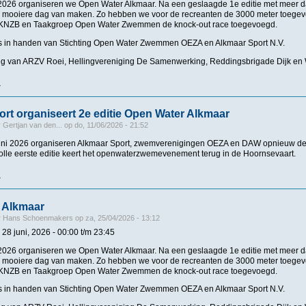
2026 organiseren we Open Water Alkmaar. Na een geslaagde 1e editie met meer d
g mooiere dag van maken. Zo hebben we voor de recreanten de 3000 meter toege
 KNZB en Taakgroep Open Water Zwemmen de knock-out race toegevoegd.
is in handen van Stichting Open Water Zwemmen OEZA en Alkmaar Sport N.V.
g van ARZV Roei, Hellingvereniging De Samenwerking, Reddingsbrigade Dijk en
r
over Open Water Alkmaar op 28 juni 2026
rt organiseert 2e editie Open Water Alkmaar
r
Gertjan van den...
op
do, 11/06/2026 - 21:52
uni 2026 organiseren Alkmaar Sport, zwemverenigingen OEZA en DAW opnieuw de
lle eerste editie keert het openwaterzwemevenement terug in de Hoornsevaart.
r
over Alkmaar Sport organiseert 2e editie Open Water Alkmaar
 Alkmaar
r
Hans Schoenmakers
op
za, 25/04/2026 - 13:12
 28 juni, 2026 -
00:00
t/m
23:45
2026 organiseren we Open Water Alkmaar. Na een geslaagde 1e editie met meer d
g mooiere dag van maken. Zo hebben we voor de recreanten de 3000 meter toege
 KNZB en Taakgroep Open Water Zwemmen de knock-out race toegevoegd.
is in handen van Stichting Open Water Zwemmen OEZA en Alkmaar Sport N.V.