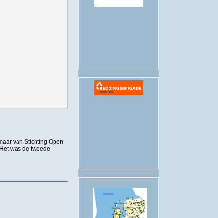
.
en open water zwemmen bekend
maar
van Stichting Open
 Het was de tweede