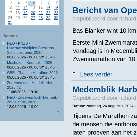
3
4
5
6
7
8
9
10
11
12
13
14
15
16
Bericht van Op
17
18
19
20
21
22
23
24
25
26
27
28
29
30
Gepubliceerd door
richard
31
Bas Blanker wint 10 km
Agenda
Eerste Mini Zwemmarath
NED - KNZB -
Havenwedstrijden Breskens,
Vandaag is in Medembli
Scheldestroom, 2026
08/08/2026 -
00:00
t/m
23:45
Zwemmarathon van 10 k
Mechelen - Keerdok - 2026
08/08/2026 -
00:00
t/m
23:45
over Bericht 
GBR - Thames Marathon 2026
Lees verder
09/08/2026 -
00:00
t/m
23:45
Zeezwemmen Middelkerke
Medemblik Har
2026 #2
11/08/2026 - 19:30
Gepubliceerd door
richard
NED - Zeezwemtocht Dishoek -
Zoutelande, 2026
Datum:
zaterdag, 24 augustus, 2024 -
12/08/2026 - 19:00
meer
Tijdens De Marathon za
de mensen die enthousi
laten proeven aan het 