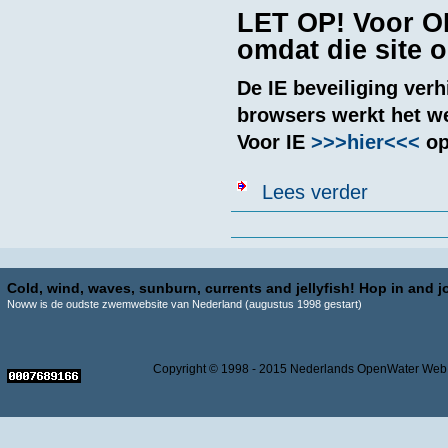
LET OP! Voor OL
omdat die site 
De IE beveiliging verh
browsers werkt het we
Voor IE
>>>hier<<<
op
over OLOWIS
Lees verder
Pagina's
Cold, wind, waves, sunburn, currents and jellyfish! Hop in and jo
Noww is de oudste zwemwebsite van Nederland (augustus 1998 gestart)
Copyright © 1998 - 2015 Nederlands OpenWater