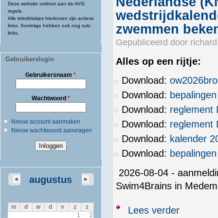
Nederlandse (K
Deze website voldoet aan de AVG
regels.
wedstrijdkalend
Alle tekstblokjes hierboven zijn actieve
zwemmen beke
links. Sommige hebben ook nog sub-
links.
Gepubliceerd door
richard
Gebruikerslogin
Alles op een rijtje:
Gebruikersnaam
*
Download:
ow2026bro
Download:
bepalingen
Wachtwoord
*
Download:
reglement
Nieuw account aanmaken
Download:
reglement
Nieuw wachtwoord aanvragen
Download:
kalender 2
Download:
bepalinge
2026-08-04 - aanmeldi
augustus
«
»
Swim4Brains in Medemb
m
d
w
d
v
z
z
over Nederlan
Lees verder
1
2