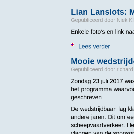
Lian Lanslots: 
Gepubliceerd door
Niek Kl
Enkele foto's en link n
over Lian Lans
Lees verder
Mooie wedstrijd
Gepubliceerd door
richard
Zondag 23 juli 2017 wa
het programma waarvoo
geschreven.
De wedstrijdbaan lag k
andere jaren. Dit om ee
scheepvaartverkeer. He
vlaggen van de sponso