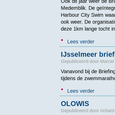
Ook dit jaar weer de Br
Medemblik. De geïnteg
Harbour City Swim waar
ook weer. De organisati
deze 1km lange tocht i
over Brakeboe
Lees verder
IJsselmeer brie
Gepubliceerd door
Marcel 
Vanavond bij de Briefi
tijdens de zwemmaratho
over IJsselmee
Lees verder
OLOWIS
Gepubliceerd door
richard