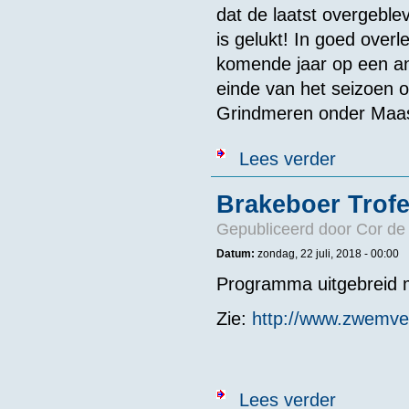
dat de laatst overgeble
is gelukt! In goed ove
komende jaar op een an
einde van het seizoen o
Grindmeren onder Maast
over KNZB maa
Lees verder
Brakeboer Trofe
Gepubliceerd door
Cor de
Datum:
zondag, 22 juli, 2018 - 00:00
Programma uitgebreid 
Zie:
http://www.zwemver
over Brakeboe
Lees verder