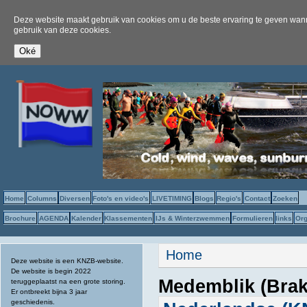
Deze website maakt gebruik van cookies om u de beste ervaring te geven wanne
gebruik van deze cookies.
Home
Columns
Diversen
Foto's en video's
LIVETIMING
Blogs
Regio's
Contact
Zoeken
Brochure
AGENDA
Kalender
Klassementen
IJs & Winterzwemmen
Formulieren
links
Org
U bent hier
Home
Deze website is een KNZB-website.
De website is begin 2022
Medemblik (Brak
teruggeplaatst na een grote storing.
Er ontbreekt bijna 3 jaar
geschiedenis.