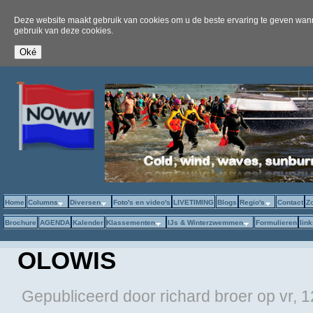
Deze website maakt gebruik van cookies om u de beste ervaring te geven wanne
gebruik van deze cookies.
Home
Columns
Diversen
Foto's en video's
LIVETIMING
Blogs
Regio's
Contact
Z
Brochure
AGENDA
Kalender
Klassementen
IJs & Winterzwemmen
Formulieren
lin
OLOWIS
Gepubliceerd door
richard broer
op
vr, 