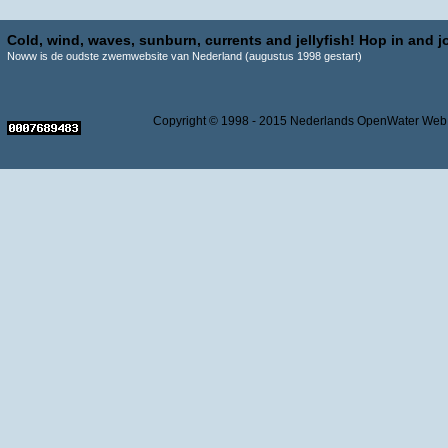
Cold, wind, waves, sunburn, currents and jellyfish! Hop in and jo
Noww is de oudste zwemwebsite van Nederland (augustus 1998 gestart)
Copyright © 1998 - 2015 Nederlands OpenWater