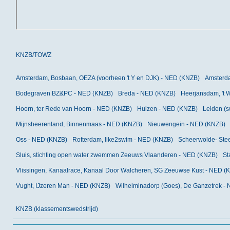
KNZB/TOWZ
Amsterdam, Bosbaan, OEZA (voorheen 't Y en DJK) - NED (KNZB)
Amsterd
Bodegraven BZ&PC - NED (KNZB)
Breda - NED (KNZB)
Heerjansdam, 't 
Hoorn, ter Rede van Hoorn - NED (KNZB)
Huizen - NED (KNZB)
Leiden (s
Mijnsheerenland, Binnenmaas - NED (KNZB)
Nieuwengein - NED (KNZB)
Oss - NED (KNZB)
Rotterdam, like2swim - NED (KNZB)
Scheerwolde- Stee
Sluis, stichting open water zwemmen Zeeuws Vlaanderen - NED (KNZB)
St
Vlissingen, Kanaalrace, Kanaal Door Walcheren, SG Zeeuwse Kust - NED (
Vught, IJzeren Man - NED (KNZB)
Wilhelminadorp (Goes), De Ganzetrek -
KNZB (klassementswedstrijd)