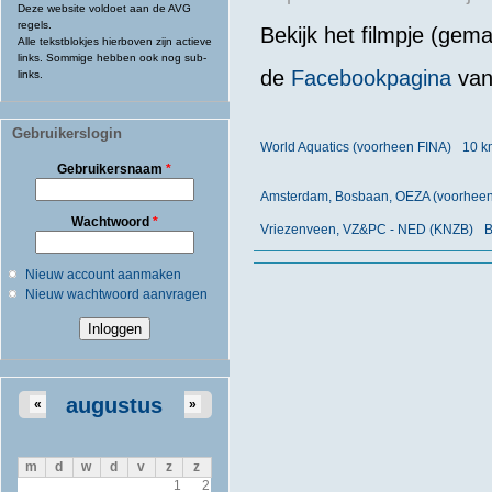
Deze website voldoet aan de AVG
regels.
Bekijk het filmpje (gema
Alle tekstblokjes hierboven zijn actieve
links. Sommige hebben ook nog sub-
de
Facebookpagina
van
links.
Gebruikerslogin
World Aquatics (voorheen FINA)
10 k
Gebruikersnaam
*
Amsterdam, Bosbaan, OEZA (voorheen 
Wachtwoord
*
Vriezenveen, VZ&PC - NED (KNZB)
B
Nieuw account aanmaken
Nieuw wachtwoord aanvragen
augustus
«
»
m
d
w
d
v
z
z
1
2