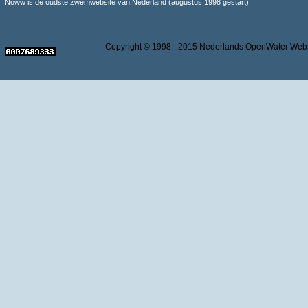
Noww is de oudste zwemwebsite van Nederland (augustus 1998 gestart)
Copyright © 1998 - 2015 Nederlands OpenWater