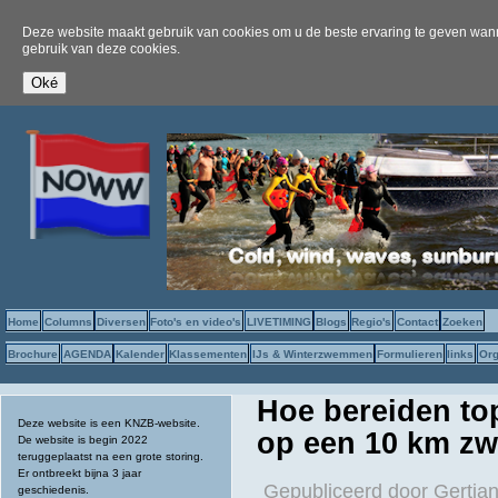
Deze website maakt gebruik van cookies om u de beste ervaring te geven wanne
gebruik van deze cookies.
Home
Columns
Diversen
Foto's en video's
LIVETIMING
Blogs
Regio's
Contact
Zoeken
Brochure
AGENDA
Kalender
Klassementen
IJs & Winterzwemmen
Formulieren
links
Org
Hoe bereiden to
Deze website is een KNZB-website.
op een 10 km z
De website is begin 2022
teruggeplaatst na een grote storing.
Er ontbreekt bijna 3 jaar
Gepubliceerd door
Gertjan
geschiedenis.