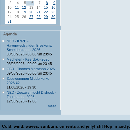
3
4
5
6
7
8
9
10
11
12
13
14
15
16
17
18
19
20
21
22
23
24
25
26
27
28
29
30
31
Agenda
NED - KNZB -
Havenwedstrijden Breskens,
Scheldestroom, 2026
08/08/2026 -
00:00
t/m
23:45
Mechelen - Keerdok - 2026
08/08/2026 -
00:00
t/m
23:45
GBR - Thames Marathon 2026
09/08/2026 -
00:00
t/m
23:45
Zeezwemmen Middelkerke
2026 #2
11/08/2026 - 19:30
NED - Zeezwemtocht Dishoek -
Zoutelande, 2026
12/08/2026 - 19:00
meer
Cold, wind, waves, sunburn, currents and jellyfish! Hop in and jo