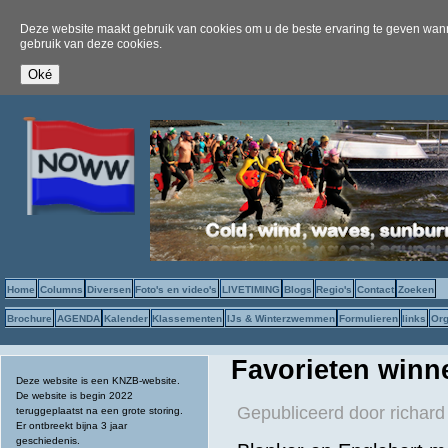
Deze website maakt gebruik van cookies om u de beste ervaring te geven wanne
gebruik van deze cookies.
Home
Columns
Diversen
Foto's en video's
LIVETIMING
Blogs
Regio's
Contact
Zoeken
Brochure
AGENDA
Kalender
Klassementen
IJs & Winterzwemmen
Formulieren
links
Org
Favorieten winne
Deze website is een KNZB-website.
De website is begin 2022
Gepubliceerd door
richard
teruggeplaatst na een grote storing.
Er ontbreekt bijna 3 jaar
geschiedenis.