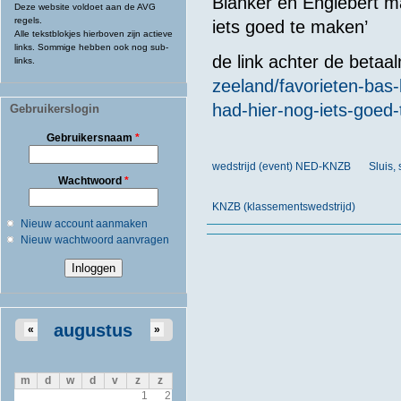
Blanker en Englebert ma
Deze website voldoet aan de AVG
regels.
iets goed te maken’
Alle tekstblokjes hierboven zijn actieve
links. Sommige hebben ook nog sub-
de link achter de betaa
links.
zeeland/favorieten-bas-
had-hier-nog-iets-goe
Gebruikerslogin
Gebruikersnaam
*
wedstrijd (event) NED-KNZB
Sluis,
Wachtwoord
*
KNZB (klassementswedstrijd)
Nieuw account aanmaken
Nieuw wachtwoord aanvragen
augustus
«
»
m
d
w
d
v
z
z
1
2