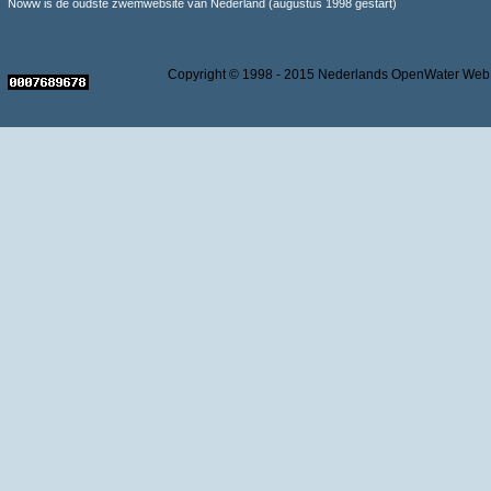
Noww is de oudste zwemwebsite van Nederland (augustus 1998 gestart)
Copyright © 1998 - 2015 Nederlands OpenWater