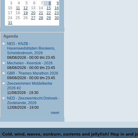
3
4
5
6
7
8
9
10
11
12
13
14
15
16
17
18
19
20
21
22
23
24
25
26
27
28
29
30
31
Agenda
NED - KNZB -
Havenwedstrijden Breskens,
Scheldestroom, 2026
08/08/2026 -
00:00
t/m
23:45
Mechelen - Keerdok - 2026
08/08/2026 -
00:00
t/m
23:45
GBR - Thames Marathon 2026
09/08/2026 -
00:00
t/m
23:45
Zeezwemmen Middelkerke
2026 #2
11/08/2026 - 19:30
NED - Zeezwemtocht Dishoek -
Zoutelande, 2026
12/08/2026 - 19:00
meer
Cold, wind, waves, sunburn, currents and jellyfish! Hop in and jo