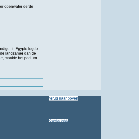
ter openwater derde
digd. In Egypte legde
onde langzamer dan de
ne, maakte het podium
terug
naar
boven
Cookies
beleid