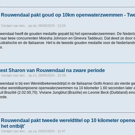
r
over In één klap heel wat supporters erbij : Sharon van Rouwendaal gehuldigd in
 Rouwendaal pakt goud op 10km openwaterzwemmen - Tw
r
Gertjan van den...
op
do, 08/08/2024 - 13:26
wendaal heeft de gouden medaille gepakt bij het openwaterzwemmen. De Nederl
j haar twee concurrenten Moesha Johnson en Ginevra Taddeuci. Dat deed ze door sl
ustralische en de Italiaanse. Het is de tweede gouden medaille voor de Nederlands
o.
r
over Sharon van Rouwendaal pakt goud op 10km openwaterzwemmen - Tweede ol
test Sharon van Rouwendaal na zware periode
r
Gertjan van den...
op
zo, 26/05/2024 - 22:08
ndaal is bij een Wereldbekerwedstrijd in de Italiaanse Golfo Aranci als vierde ge
landse wereldkampioene openwaterzwemmen na 10 kilometer 1.60 seconden later 
t Brazilië (2.02.00,70). Viviane Jungblut (Brazilie) en Leonie Beck (Duitsland) ein
erde.
r
over Geslaagde test Sharon van Rouwendaal na zware periode
Rouwendaal pakt tweede wereldtitel op 10 kilometer openwa
 het ontbijt’
r
Gertjan van den...
op
za, 03/02/2024 - 11:47