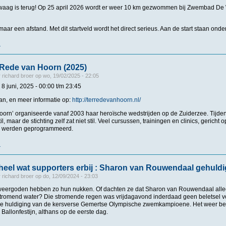
waag is terug! Op 25 april 2026 wordt er weer 10 km gezwommen bij Zwembad De
omaar een afstand. Met dit startveld wordt het direct serieus. Aan de start staan onde
r
over 10 km van Zwaag 2026
 Rede van Hoorn (2025)
r
richard broer
op
wo, 19/02/2025 - 22:05
8 juni, 2025 -
00:00
t/m
23:45
n, en meer informatie op:
http://terredevanhoorn.nl/
oorn’ organiseerde vanaf 2003 haar heroïsche wedstrijden op de Zuiderzee. Tijden
il, maar de stichting zelf zat niet stil. Veel cursussen, trainingen en clinics, gericht 
 werden geprogrammeerd.
r
over KNZB - Ter Rede van Hoorn (2025)
 heel wat supporters erbij : Sharon van Rouwendaal gehuld
r
richard broer
op
do, 12/09/2024 - 23:03
rgoden hebben zo hun nukken. Of dachten ze dat Sharon van Rouwendaal alleen
romend water? Die stromende regen was vrijdagavond inderdaad geen beletsel v
 huldiging van de kersverse Gemertse Olympische zwemkampioene. Het weer bel
Ballonfestijn, althans op de eerste dag.