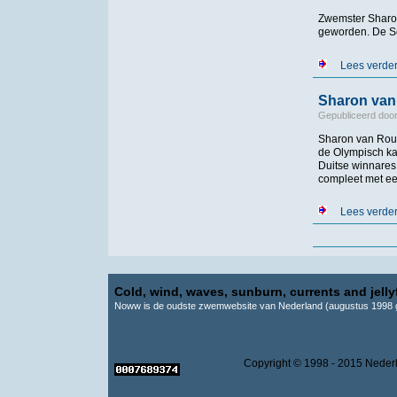
Zwemster Sharon
geworden. De So
Lees verde
Sharon van
Gepubliceerd doo
Sharon van Rouw
de Olympisch ka
Duitse winnares
compleet met e
Lees verde
Pagina's
Cold, wind, waves, sunburn, currents and jellyf
Noww is de oudste zwemwebsite van Nederland (augustus 1998 g
Copyright © 1998 - 2015 Ne