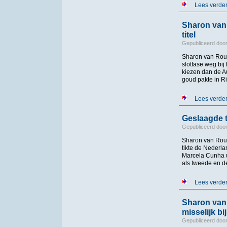
Lees verde
Sharon van
titel
Gepubliceerd doo
Sharon van Rou
slotfase weg bi
kiezen dan de A
goud pakte in Ri
Lees verde
Geslaagde 
Gepubliceerd doo
Sharon van Rouwe
tikte de Neder
Marcela Cunha ui
als tweede en d
Lees verde
Sharon van 
misselijk bij
Gepubliceerd doo