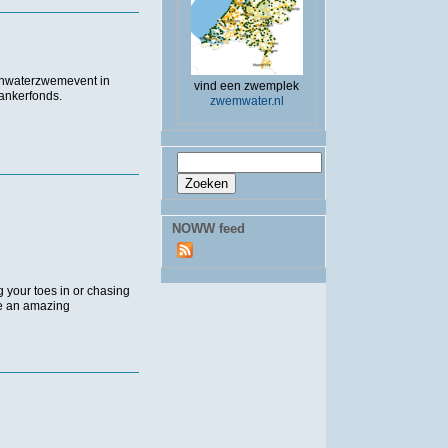
enwaterzwemevent in
vind een zwemplek
ankerfonds.
zwemwater.nl
Zoekveld
Zoeken
NOWW feed
 your toes in or chasing
te an amazing