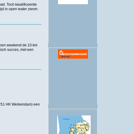
ad. Toch kwalificeerde
ijd in open water zwom.
.
lopen weekend de 10 km
isch succes, met een
 4251 HK Werkendam) een