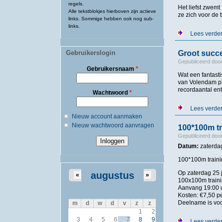
regels.
Het liefst zwem
Alle tekstblokjes hierboven zijn actieve
ze zich voor de
links. Sommige hebben ook nog sub-
links.
Lees verde
Gebruikerslogin
Groot succ
Gepubliceerd doo
Gebruikersnaam
*
Wat een fantast
van Volendam pl
recordaantal en
Wachtwoord
*
Lees verde
Nieuw account aanmaken
Nieuw wachtwoord aanvragen
100*100m t
Gepubliceerd doo
Datum:
zaterdag
100*100m train
Op zaterdag 25
augustus
«
»
100x100m trainin
Aanvang 19:00 
Kosten: €7,50 p
Deelname is voo
m
d
w
d
v
z
z
1
2
3
4
5
6
7
8
9
Lees verde