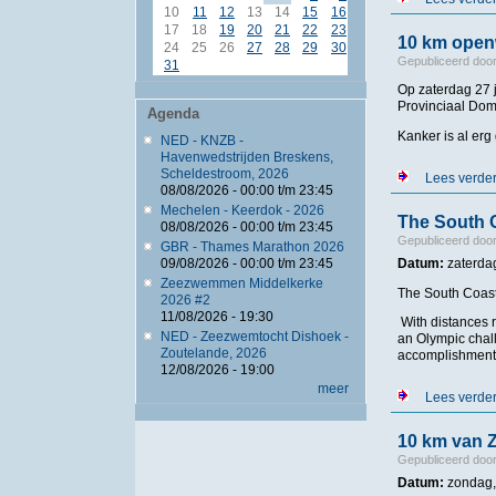
10
11
12
13
14
15
16
17
18
19
20
21
22
23
10 km open
24
25
26
27
28
29
30
Gepubliceerd doo
31
Op zaterdag 27 
Provinciaal Dom
Agenda
Kanker is al erg
NED - KNZB -
Havenwedstrijden Breskens,
Scheldestroom, 2026
Lees verde
08/08/2026 -
00:00
t/m
23:45
Mechelen - Keerdok - 2026
The South 
08/08/2026 -
00:00
t/m
23:45
Gepubliceerd doo
GBR - Thames Marathon 2026
Datum:
zaterda
09/08/2026 -
00:00
t/m
23:45
Zeezwemmen Middelkerke
The South Coast
2026 #2
11/08/2026 - 19:30
With distances r
NED - Zeezwemtocht Dishoek -
an Olympic chall
Zoutelande, 2026
accomplishment
12/08/2026 - 19:00
meer
Lees verde
10 km van 
Gepubliceerd doo
Datum:
zondag, 