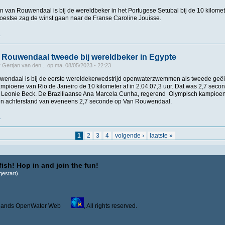
 van Rouwendaal is bij de wereldbeker in het Portugese Setubal bij de 10 kilome
estse zag de winst gaan naar de Franse Caroline Jouisse.
r
over Van Rouwendaal behoudt met derde plek leiding in wereldbekerklassement
 Rouwendaal tweede bij wereldbeker in Egypte
r
Gertjan van den...
op
ma, 08/05/2023 - 22:23
endaal is bij de eerste wereldekerwedstrijd openwaterzwemmen als tweede geëin
mpioene van Rio de Janeiro de 10 kilometer af in 2.04.07,3 uur. Dat was 2,7 sec
 Leonie Beck. De Braziliaanse Ana Marcela Cunha, regerend Olympisch kampioe
en achterstand van eveneens 2,7 seconde op Van Rouwendaal.
r
over Sharon van Rouwendaal tweede bij wereldbeker in Egypte
1
2
3
4
volgende ›
laatste »
ish! Hop in and join the fun!
estart)
derlands OpenWater Web
, All rights reserved.