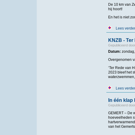
De 10 km van Z
hij hoort!
En het is niet z
Lees verde
KNZB - Ter
Gepubliceerd doo
Datum:
zondag, 
Overgenomen va
‘Ter Rede van H
2023 bleef het st
waterzwemmen,
Lees verde
In één klap
Gepubliceerd doo
GEMERT – De wee
hoeveelheden st
hartverwarmende
van het Gemerts 