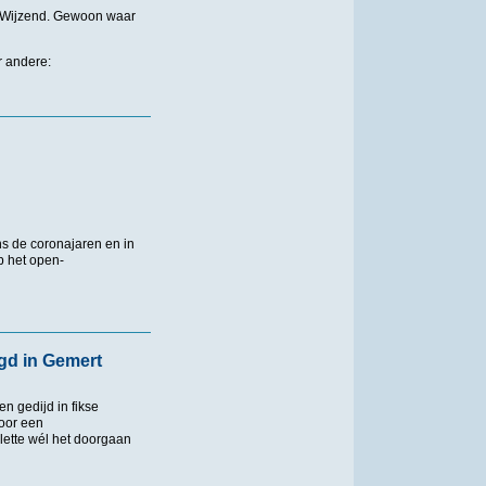
 Wijzend. Gewoon waar
r andere:
s de coronajaren en in
op het open-
igd in Gemert
 gedijd in fikse
oor een
ette wél het doorgaan