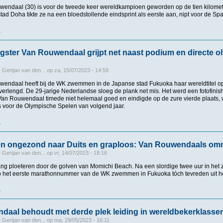
endaal (30) is voor de tweede keer wereldkampioen geworden op de tien kilomet
ad Doha tikte ze na een bloedstollende eindsprint als eerste aan, nipt voor de S
r
over Sharon van Rouwendaal pakt tweede wereldtitel op 10 kilometer openwater: ‘Ik 
igster Van Rouwendaal grijpt net naast podium en directe 
r
Gertjan van den...
op
za, 15/07/2023 - 14:59
endaal heeft bij de WK zwemmen in de Japanse stad Fukuoka haar wereldtitel op d
verlengd. De 29-jarige Nederlandse sloeg de plank net mis. Het werd een fotofinis
 Van Rouwendaal timede niet helemaal goed en eindigde op de zure vierde plaats, 
is voor de Olympische Spelen van volgend jaar.
r
over Titelverdedigster Van Rouwendaal grijpt net naast podium en directe olympisc
en ongezond naar Duits en graploos: Van Rouwendaals o
r
Gertjan van den...
op
vr, 14/07/2023 - 18:16
ang ploeteren door de golven van Momichi Beach. Na een slordige twee uur in het z
p het eerste marathonnummer van de WK zwemmen in Fukuoka tóch tevreden uit he
r
over Van Frans en ongezond naar Duits en graploos: Van Rouwendaals ommezwa
daal behoudt met derde plek leiding in wereldbekerklasse
r
Gertjan van den...
op
ma, 29/05/2023 - 16:11