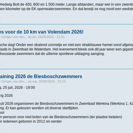
t Hedwig Bolt de 400, 800 en 1.500 meter. Lange afstanden, maar wel in een zwemb
 tien kilometer op de EK openwaterzwemmen. En dat terwijl ze nog nooit een wedstr
r
over Hedwig Bolt via achterdeur naar EK open water: “Ik vond het ook verrassend”
es voor de 10 km van Volendam 2026!
r
Gertjan van den...
op
do, 28/05/2026 - 21:51
ische dag! Onder een stralend zonnetje en met een strakblauwe hemel vond afge
aats in Zwembad de Waterdam. Het evenement bleek ook dit jaar weer een gigant
thousiaste zwemmers dat de ultieme sportieve uitdaging aanging.
r
over Groot succes voor de 10 km van Volendam 2026!
raining 2026 de Biesboschzwemmers
r
Gertjan van den...
op
ma, 25/05/2026 - 22:15
, 25 juli, 2026 - 19:00
ing 2026
 juli 2026 organiseren de Biesboschzwemmers in Zwembad Werkina (Werkina 1,
g. Er kan gekozen worden uit diverse starttijden.
uur
er persoon voor niet-leden van de Biesboschzwemmers (ter plaatse betalen)
r iedereen geboren in 2012 en eerder
r
over 100*100m training 2026 de Biesboschzwemmers