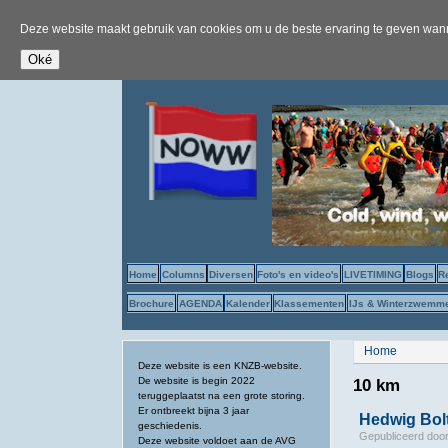
Deze website maakt gebruik van cookies om u de beste ervaring te geven wanne
Home
Columns
Diversen
Foto's en video's
LIVETIMING
Blogs
R
Brochure
AGENDA
Kalender
Klassementen
IJs & Winterzwemm
U bent hier
Home
Deze website is een KNZB-website.
De website is begin 2022
10 km
teruggeplaatst na een grote storing.
Er ontbreekt bijna 3 jaar
Hedwig Bolt
geschiedenis.
Gepubliceerd doo
Deze website voldoet aan de AVG