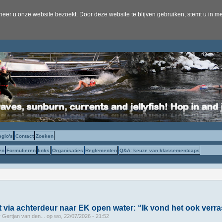
er u onze website bezoekt. Door deze website te blijven gebruiken, stemt u in me
egio's
Contact
Zoeken
en
Formulieren
links
Organisaties
Reglementen
Q&A: keuze van klassementcaps
 via achterdeur naar EK open water: “Ik vond het ook verr
r
Gertjan van den...
op
wo, 22/07/2026 - 21:52