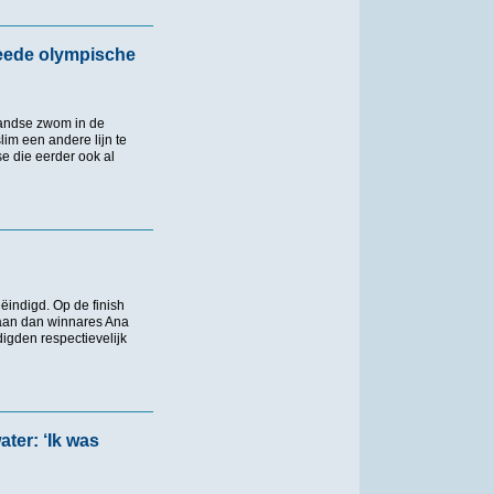
 Gemert
eede olympische
andse zwom in de
im een andere lijn te
e die eerder ook al
ympische titel
ëindigd. Op de finish
aan dan winnares Ana
digden respectievelijk
ter: ‘Ik was