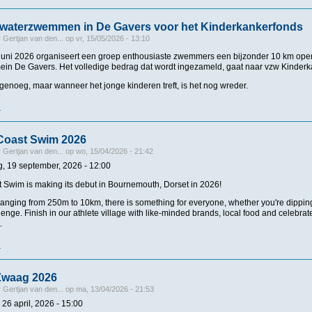
waterzwemmen in De Gavers voor het Kinderkankerfonds
r
Gertjan van den...
op
vr, 15/05/2026 - 13:10
juni 2026 organiseert een groep enthousiaste zwemmers een bijzonder 10 km op
ein De Gavers. Het volledige bedrag dat wordt ingezameld, gaat naar vzw Kinderk
 genoeg, maar wanneer het jonge kinderen treft, is het nog wreder.
r
over 10 km openwaterzwemmen in De Gavers voor het Kinderkankerfonds
Coast Swim 2026
r
Gertjan van den...
op
wo, 15/04/2026 - 21:42
g, 19 september, 2026 - 12:00
 Swim is making its debut in Bournemouth, Dorset in 2026!
anging from 250m to 10km, there is something for everyone, whether you're dipping
enge. Finish in our athlete village with like-minded brands, local food and celebra
.
r
over The South Coast Swim 2026
Zwaag 2026
r
Gertjan van den...
op
ma, 13/04/2026 - 21:53
26 april, 2026 - 15:00