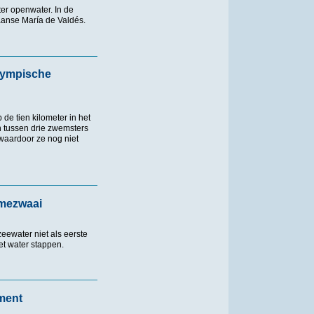
er openwater. In de
paanse María de Valdés.
was misselijk bij het ontbijt’
olympische
e tien kilometer in het
h tussen drie zwemsters
waardoor ze nog niet
he kwalificatie
mmezwaai
eewater niet als eerste
t water stappen.
ai
ment