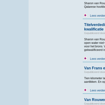
Sharon van Rouw
Qatarese hoofdst
Lees verde
Titelverded
kwalificatie
Gepubliceerd doo
Sharon van Rouw
open water niet 
voor het brons.
gekwalificeerd 
Lees verde
Van Frans 
Gepubliceerd doo
Tien kilometer l
aantikken. En o
Lees verde
Van Rouwen
Gepubliceerd doo