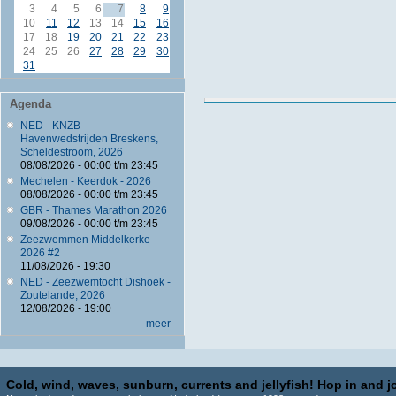
3
4
5
6
7
8
9
10
11
12
13
14
15
16
17
18
19
20
21
22
23
24
25
26
27
28
29
30
31
Agenda
NED - KNZB -
Havenwedstrijden Breskens,
Scheldestroom, 2026
08/08/2026 -
00:00
t/m
23:45
Mechelen - Keerdok - 2026
08/08/2026 -
00:00
t/m
23:45
GBR - Thames Marathon 2026
09/08/2026 -
00:00
t/m
23:45
Zeezwemmen Middelkerke
2026 #2
11/08/2026 - 19:30
NED - Zeezwemtocht Dishoek -
Zoutelande, 2026
12/08/2026 - 19:00
meer
Cold, wind, waves, sunburn, currents and jellyfish! Hop in and jo