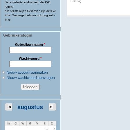
Hele dag
Deze website voldoet aan de AVG
regels.
Alle tekstblokjes hierboven zijn actieve
links. Sommige hebben ook nog sub-
links.
Gebruikerslogin
Gebruikersnaam
*
Wachtwoord
*
Nieuw account aanmaken
Nieuw wachtwoord aanvragen
augustus
«
»
m
d
w
d
v
z
z
1
2