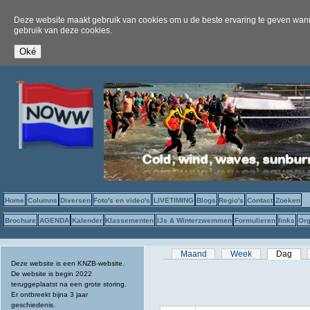
Deze website maakt gebruik van cookies om u de beste ervaring te geven wanne
gebruik van deze cookies.
Home
Columns
Diversen
Foto's en video's
LIVETIMING
Blogs
Regio's
Contact
Zoeken
Brochure
AGENDA
Kalender
Klassementen
IJs & Winterzwemmen
Formulieren
links
Org
Primaire tabs
Maand
Week
Dag
(act
Deze website is een KNZB-website.
De website is begin 2022
teruggeplaatst na een grote storing.
Er ontbreekt bijna 3 jaar
geschiedenis.