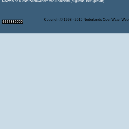
Noww is de oudste zwemwebsite van Nederland (augustus 1998 gestart)
Copyright © 1998 - 2015 Nederlands OpenWater