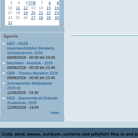
3
4
5
6
7
8
9
10
11
12
13
14
15
16
17
18
19
20
21
22
23
24
25
26
27
28
29
30
31
Agenda
NED - KNZB -
Havenwedstrijden Breskens,
Scheldestroom, 2026
08/08/2026 -
00:00
t/m
23:45
Mechelen - Keerdok - 2026
08/08/2026 -
00:00
t/m
23:45
GBR - Thames Marathon 2026
09/08/2026 -
00:00
t/m
23:45
Zeezwemmen Middelkerke
2026 #2
11/08/2026 - 19:30
NED - Zeezwemtocht Dishoek -
Zoutelande, 2026
12/08/2026 - 19:00
meer
Cold, wind, waves, sunburn, currents and jellyfish! Hop in and jo