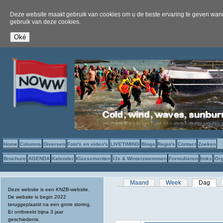
Deze website maakt gebruik van cookies om u de beste ervaring te geven wanne
gebruik van deze cookies.
Home
Columns
Diversen
Foto's en video's
LIVETIMING
Blogs
Regio's
Contact
Zoeken
Brochure
AGENDA
Kalender
Klassementen
IJs & Winterzwemmen
Formulieren
links
Org
Primaire tabs
Maand
Week
Dag
(act
Deze website is een KNZB-website.
De website is begin 2022
teruggeplaatst na een grote storing.
Er ontbreekt bijna 3 jaar
geschiedenis.