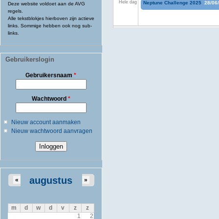
Hele dag
Neptune Challenge 2025
28/06
Deze website voldoet aan de AVG
regels.
Alle tekstblokjes hierboven zijn actieve
links. Sommige hebben ook nog sub-
links.
Gebruikerslogin
Gebruikersnaam
*
Wachtwoord
*
Nieuw account aanmaken
Nieuw wachtwoord aanvragen
augustus
«
»
m
d
w
d
v
z
z
1
2