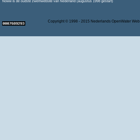
Noww is de oudste zwemwebsite van Nederland (augustus 1998 gestart)
Copyright © 1998 - 2015 Nederlands OpenWater