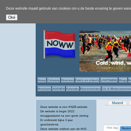
Deze website maakt gebruik van cookies om u de beste ervaring te geven wanne
Home
Columns
Diversen
Foto's en video's
LIVETIMING
Blogs
R
Brochure
AGENDA
Kalender
Klassementen
IJs & Winterzwemm
Primaire tab
Maand
Deze website is een KNZB-website.
De website is begin 2022
teruggeplaatst na een grote storing.
Er ontbreekt bijna 3 jaar
geschiedenis.
Hele dag
Neptun
Deze website voldoet aan de AVG