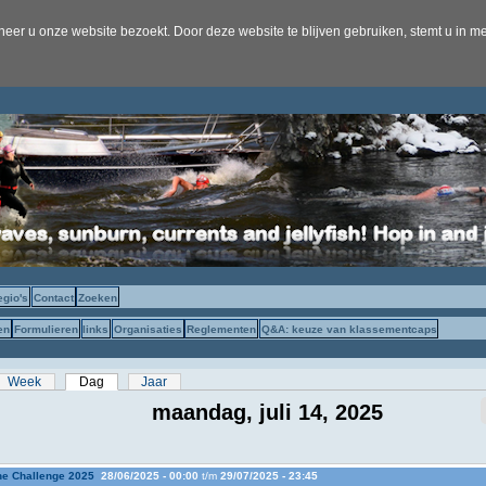
er u onze website bezoekt. Door deze website te blijven gebruiken, stemt u in me
egio's
Contact
Zoeken
en
Formulieren
links
Organisaties
Reglementen
Q&A: keuze van klassementcaps
s
Week
Dag
(actieve tabblad)
Jaar
maandag, juli 14, 2025
e Challenge 2025
28/06/2025 - 00:00
t/m
29/07/2025 - 23:45