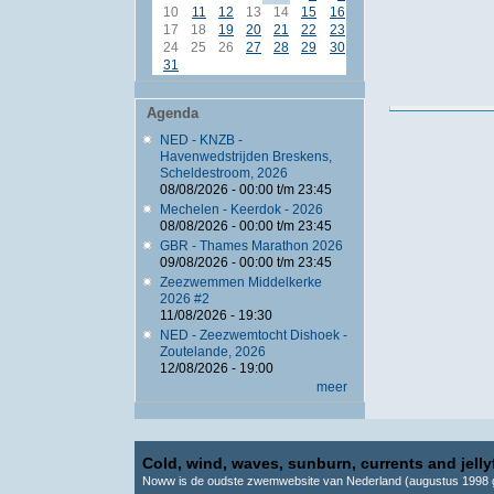
10
11
12
13
14
15
16
17
18
19
20
21
22
23
24
25
26
27
28
29
30
31
Agenda
NED - KNZB -
Havenwedstrijden Breskens,
Scheldestroom, 2026
08/08/2026 -
00:00
t/m
23:45
Mechelen - Keerdok - 2026
08/08/2026 -
00:00
t/m
23:45
GBR - Thames Marathon 2026
09/08/2026 -
00:00
t/m
23:45
Zeezwemmen Middelkerke
2026 #2
11/08/2026 - 19:30
NED - Zeezwemtocht Dishoek -
Zoutelande, 2026
12/08/2026 - 19:00
meer
Cold, wind, waves, sunburn, currents and jellyf
Noww is de oudste zwemwebsite van Nederland (augustus 1998 g