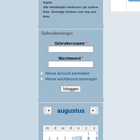
regels.
Alle tekstblokjes hierboven zijn actieve
links. Sommige hebben ook nog sub-
links.
Gebruikerslogin
Gebruikersnaam
*
Wachtwoord
*
Nieuw account aanmaken
Nieuw wachtwoord aanvragen
augustus
«
»
m
d
w
d
v
z
z
1
2
3
4
5
6
7
8
9