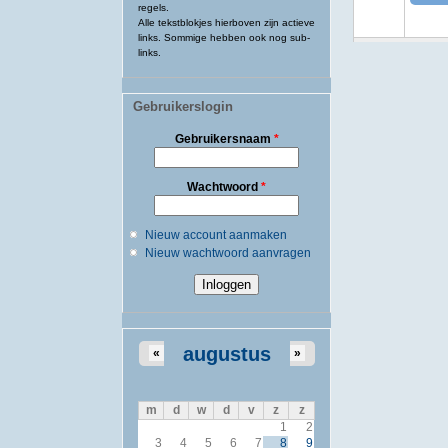
regels.
Alle tekstblokjes hierboven zijn actieve
links. Sommige hebben ook nog sub-
links.
Gebruikerslogin
Gebruikersnaam
*
Wachtwoord
*
Nieuw account aanmaken
Nieuw wachtwoord aanvragen
augustus
«
»
m
d
w
d
v
z
z
1
2
3
4
5
6
7
8
9