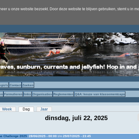
er u onze website bezoekt. Door deze website te blijven gebruiken, stemt u in me
egio's
Contact
Zoeken
en
Formulieren
links
Organisaties
Reglementen
Q&A: keuze van klassementcaps
s
Week
Dag
(actieve tabblad)
Jaar
dinsdag, juli 22, 2025
e Challenge 2025
28/06/2025 - 00:00
t/m
29/07/2025 - 23:45