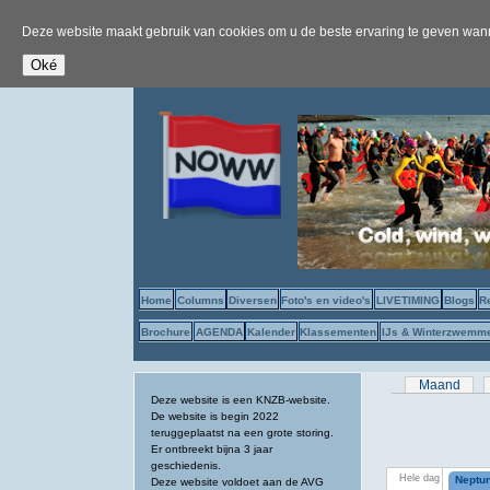
Deze website maakt gebruik van cookies om u de beste ervaring te geven wanne
Home
Columns
Diversen
Foto's en video's
LIVETIMING
Blogs
R
Brochure
AGENDA
Kalender
Klassementen
IJs & Winterzwemm
Primaire tab
Maand
Deze website is een KNZB-website.
De website is begin 2022
teruggeplaatst na een grote storing.
Er ontbreekt bijna 3 jaar
geschiedenis.
Hele dag
Neptun
Deze website voldoet aan de AVG