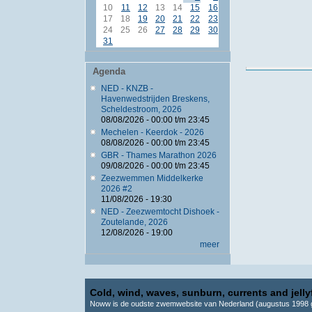
10
11
12
13
14
15
16
17
18
19
20
21
22
23
24
25
26
27
28
29
30
31
Agenda
NED - KNZB -
Havenwedstrijden Breskens,
Scheldestroom, 2026
08/08/2026 -
00:00
t/m
23:45
Mechelen - Keerdok - 2026
08/08/2026 -
00:00
t/m
23:45
GBR - Thames Marathon 2026
09/08/2026 -
00:00
t/m
23:45
Zeezwemmen Middelkerke
2026 #2
11/08/2026 - 19:30
NED - Zeezwemtocht Dishoek -
Zoutelande, 2026
12/08/2026 - 19:00
meer
Cold, wind, waves, sunburn, currents and jellyf
Noww is de oudste zwemwebsite van Nederland (augustus 1998 g