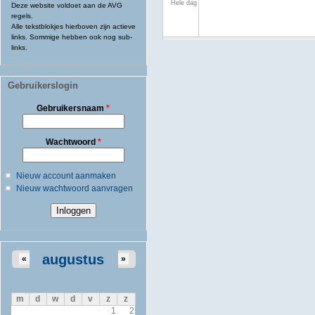
Hele dag
Deze website voldoet aan de AVG
regels.
Alle tekstblokjes hierboven zijn actieve
links. Sommige hebben ook nog sub-
links.
Gebruikerslogin
Gebruikersnaam
*
Wachtwoord
*
Nieuw account aanmaken
Nieuw wachtwoord aanvragen
augustus
«
»
m
d
w
d
v
z
z
1
2