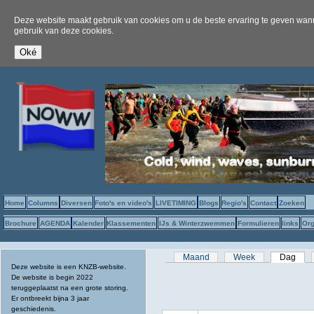
Deze website maakt gebruik van cookies om u de beste ervaring te geven wanne
gebruik van deze cookies.
Home
Columns
Diversen
Foto's en video's
LIVETIMING
Blogs
Regio's
Contact
Zoeken
Brochure
AGENDA
Kalender
Klassementen
IJs & Winterzwemmen
Formulieren
links
Org
Primaire tabs
Maand
Week
Dag
(act
Deze website is een KNZB-website.
De website is begin 2022
teruggeplaatst na een grote storing.
Er ontbreekt bijna 3 jaar
geschiedenis.