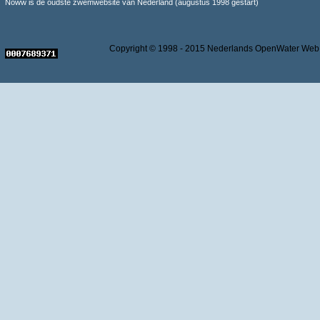
Noww is de oudste zwemwebsite van Nederland (augustus 1998 gestart)
Copyright © 1998 - 2015 Nederlands OpenWater