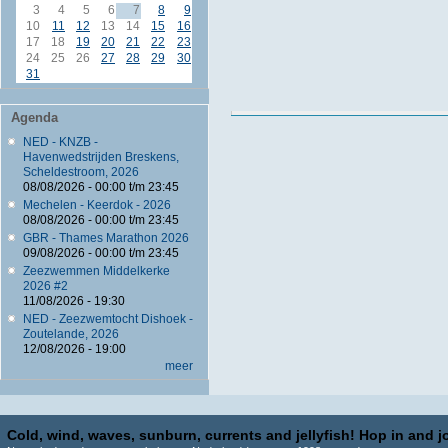
3
4
5
6
7
8
9
10
11
12
13
14
15
16
17
18
19
20
21
22
23
24
25
26
27
28
29
30
31
Agenda
NED - KNZB -
Havenwedstrijden Breskens,
Scheldestroom, 2026
08/08/2026 -
00:00
t/m
23:45
Mechelen - Keerdok - 2026
08/08/2026 -
00:00
t/m
23:45
GBR - Thames Marathon 2026
09/08/2026 -
00:00
t/m
23:45
Zeezwemmen Middelkerke
2026 #2
11/08/2026 - 19:30
NED - Zeezwemtocht Dishoek -
Zoutelande, 2026
12/08/2026 - 19:00
meer
Cold, wind, waves, sunburn, currents and jellyfish! Hop in and jo