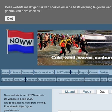
Deze website maakt gebruik van cookies om u de beste ervaring te geven wanne
gebruik van deze cookies.
Home
Columns
Diversen
Foto's en video's
LIVETIMING
Blogs
Regio's
Contact
Zoeken
Brochure
AGENDA
Kalender
Klassementen
IJs & Winterzwemmen
Formulieren
links
Org
Primaire tabs
Maand
Week
Dag
(act
Deze website is een KNZB-website.
De website is begin 2022
teruggeplaatst na een grote storing.
Er ontbreekt bijna 3 jaar
geschiedenis.