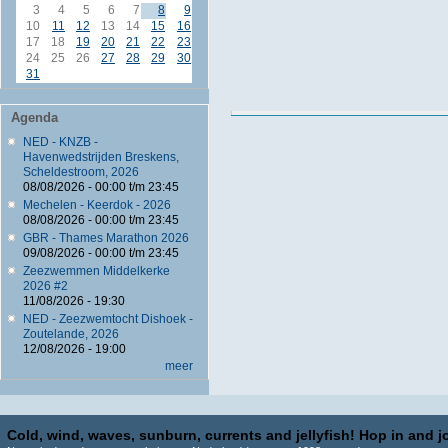
3
4
5
6
7
8
9
10
11
12
13
14
15
16
17
18
19
20
21
22
23
24
25
26
27
28
29
30
31
Agenda
NED - KNZB -
Havenwedstrijden Breskens,
Scheldestroom, 2026
08/08/2026 -
00:00
t/m
23:45
Mechelen - Keerdok - 2026
08/08/2026 -
00:00
t/m
23:45
GBR - Thames Marathon 2026
09/08/2026 -
00:00
t/m
23:45
Zeezwemmen Middelkerke
2026 #2
11/08/2026 - 19:30
NED - Zeezwemtocht Dishoek -
Zoutelande, 2026
12/08/2026 - 19:00
meer
Cold, wind, waves, sunburn, currents and jellyfish! Hop in and jo