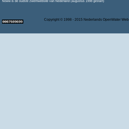
Noww is de oudste zwemwebsite van Nederland (augustus 1998 gestart)
Copyright © 1998 - 2015 Nederlands OpenWater