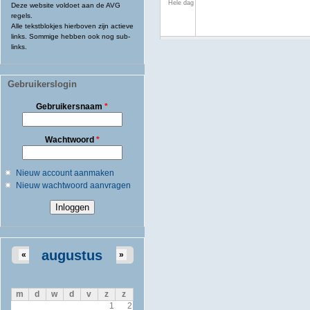
Hele dag
Deze website voldoet aan de AVG
regels.
Alle tekstblokjes hierboven zijn actieve
links. Sommige hebben ook nog sub-
links.
Gebruikerslogin
Gebruikersnaam
*
Wachtwoord
*
Nieuw account aanmaken
Nieuw wachtwoord aanvragen
augustus
«
»
m
d
w
d
v
z
z
1
2