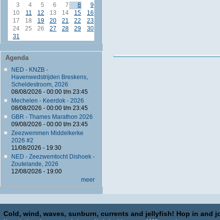
3
4
5
6
7
8
9
10
11
12
13
14
15
16
17
18
19
20
21
22
23
24
25
26
27
28
29
30
31
Agenda
NED - KNZB -
Havenwedstrijden Breskens,
Scheldestroom, 2026
08/08/2026 -
00:00
t/m
23:45
Mechelen - Keerdok - 2026
08/08/2026 -
00:00
t/m
23:45
GBR - Thames Marathon 2026
09/08/2026 -
00:00
t/m
23:45
Zeezwemmen Middelkerke
2026 #2
11/08/2026 - 19:30
NED - Zeezwemtocht Dishoek -
Zoutelande, 2026
12/08/2026 - 19:00
meer
Cold, wind, waves, sunburn, currents and jellyfish! Hop in and jo