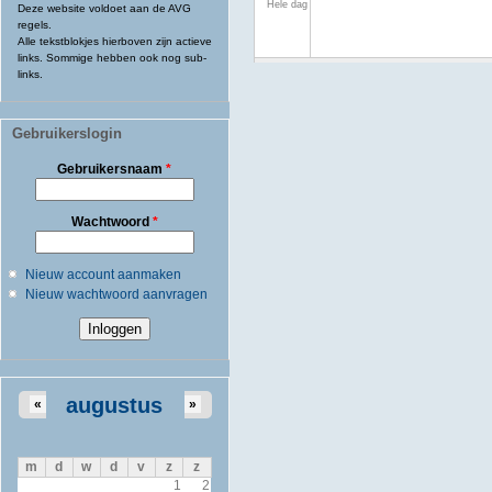
Hele dag
Deze website voldoet aan de AVG
regels.
Alle tekstblokjes hierboven zijn actieve
links. Sommige hebben ook nog sub-
links.
Gebruikerslogin
Gebruikersnaam
*
Wachtwoord
*
Nieuw account aanmaken
Nieuw wachtwoord aanvragen
augustus
«
»
m
d
w
d
v
z
z
1
2