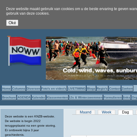
Deze website maakt gebruik van cookies om u de beste ervaring te geven wanne
gebruik van deze cookies.
Home
Columns
Diversen
Foto's en video's
LIVETIMING
Blogs
Regio's
Contact
Zoeken
Brochure
AGENDA
Kalender
Klassementen
IJs & Winterzwemmen
Formulieren
links
Org
Primaire tabs
Maand
Week
Dag
(act
Deze website is een KNZB-website.
De website is begin 2022
teruggeplaatst na een grote storing.
Er ontbreekt bijna 3 jaar
geschiedenis.