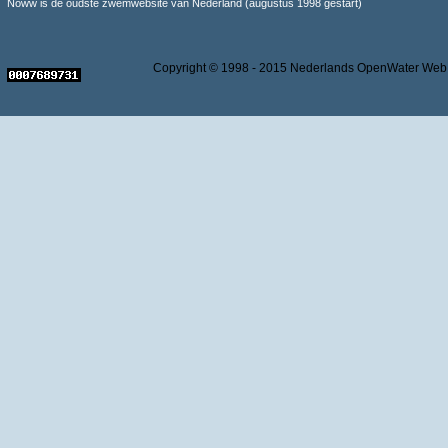
Noww is de oudste zwemwebsite van Nederland (augustus 1998 gestart)
Copyright © 1998 - 2015 Nederlands OpenWater