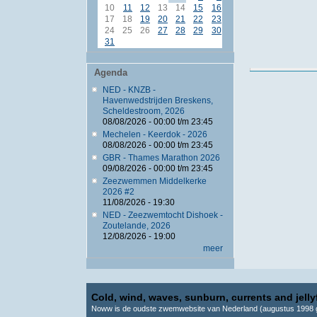
10
11
12
13
14
15
16
17
18
19
20
21
22
23
24
25
26
27
28
29
30
31
Agenda
NED - KNZB -
Havenwedstrijden Breskens,
Scheldestroom, 2026
08/08/2026 -
00:00
t/m
23:45
Mechelen - Keerdok - 2026
08/08/2026 -
00:00
t/m
23:45
GBR - Thames Marathon 2026
09/08/2026 -
00:00
t/m
23:45
Zeezwemmen Middelkerke
2026 #2
11/08/2026 - 19:30
NED - Zeezwemtocht Dishoek -
Zoutelande, 2026
12/08/2026 - 19:00
meer
Cold, wind, waves, sunburn, currents and jellyf
Noww is de oudste zwemwebsite van Nederland (augustus 1998 g