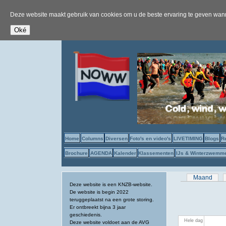
Deze website maakt gebruik van cookies om u de beste ervaring te geven wanne
Home
Columns
Diversen
Foto's en video's
LIVETIMING
Blogs
R
Brochure
AGENDA
Kalender
Klassementen
IJs & Winterzwemm
Primaire tab
Maand
Deze website is een KNZB-website.
De website is begin 2022
teruggeplaatst na een grote storing.
Er ontbreekt bijna 3 jaar
geschiedenis.
Hele dag
Deze website voldoet aan de AVG