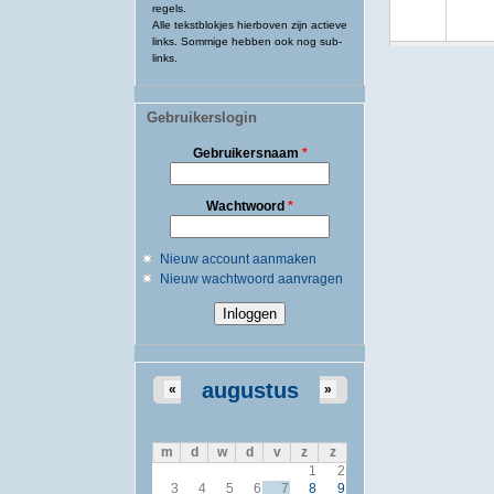
regels.
Alle tekstblokjes hierboven zijn actieve
links. Sommige hebben ook nog sub-
links.
Gebruikerslogin
Gebruikersnaam
*
Wachtwoord
*
Nieuw account aanmaken
Nieuw wachtwoord aanvragen
augustus
«
»
m
d
w
d
v
z
z
1
2
3
4
5
6
7
8
9