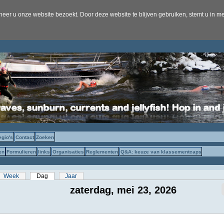
er u onze website bezoekt. Door deze website te blijven gebruiken, stemt u in me
egio's
Contact
Zoeken
en
Formulieren
links
Organisaties
Reglementen
Q&A: keuze van klassementcaps
s
Week
Dag
(actieve tabblad)
Jaar
zaterdag, mei 23, 2026